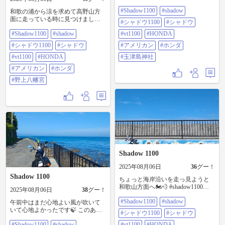
て神社の裏の山に登ったり隣の神
#Shadow1100
#shadow
社に行ったり1時間くらいウロウロ
和歌の浦から涼を求めて高野山方
してたら汗ダラダラ💦で倒れそう
面に走っている時に見つけまし
#シャドウ1100
#シャドウ
になってしまった💦 帰りは涼しく
た。 独特な雰囲気がある神社でし
#Shadow1100
#shadow
高野山の方から帰って来ました💦
#vt1100
#HONDA
た。 #shadow1100 #shadow #シャド
#shadow1100 #shadow #シャドウ
ウ1100 #シャドウ #VT1100
#シャドウ1100
#シャドウ
#アメリカン
#ホンダ
1100 #シャドウ #VT1100 #HONDA
#HONDA #アメリカン #ホンダ #野
#アメリカン #ホンダ #玉津島神社
上八幡宮
#vt1100
#HONDA
#玉津島神社
#アメリカン
#ホンダ
#野上八幡宮
Shadow 1100
2025年08月06日
36
グー！
Shadow 1100
ちょっと海岸沿いを走っ見ようと
和歌山方面へ🏍️💨 #shadow1100
2025年08月06日
38
グー！
#shadow #シャドウ1100 #シャドウ
#Shadow1100
#shadow
#VT1100 #HONDA #アメリカン #ホ
午前中はまだ心地よい風が吹いて
ンダ #長松自然海岸堤防イラスト
いて心地よかったです🍃 このあ
#シャドウ1100
#シャドウ
と…段々と地獄の暑さが待ってま
#Shadow1100
#shadow
#vt1100
#HONDA