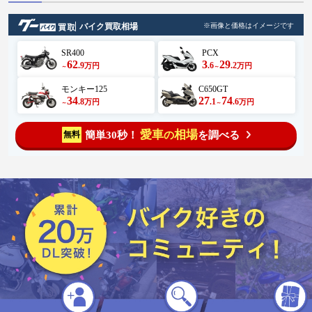
バイク買取相場
※画像と価格はイメージです
SR400
PCX
62
3
29
.9
.6
.2
万円
万円
～
～
モンキー125
C650GT
34
27
74
.8
.1
.6
万円
万円
～
～
愛車
相場
簡単30秒！
を調べる
無料
の