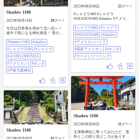
2025年08月08日
25
グー！
Shadow 1100
#シャドウ400 #シャドウ
#SHADOW400 #shadow #アメリカ
2025年08月14日
29
グー！
ンバイク #国産アメリカン #ホンダ
#シャドウ400
#シャドウ
#ラーメンツーリング
今日は日本海を求めて北へ北へ！
途中で気になる神社発見！ 苔の絨
#SHADOW400
#shadow
毯が凄く雰囲気を出していた！
#Shadow1100
#shadow
#アメリカンバイク
#shadow1100 #shadow #シャドウ
1100 #シャドウ #VT1100 #HONDA
#シャドウ1100
#シャドウ
#国産アメリカン
#ホンダ
#アメリカン #ホンダ #戸倉大森神
社
#vt1100
#HONDA
#ラーメンツーリング
#アメリカン
#ホンダ
#戸倉大森神社
Shadow 1100
2025年08月06日
31
グー！
Shadow 1100
玉津島神社に寄ってみたけど、意
外とこの回り見どころがありすぎ
2025年08月06日
45
グー！