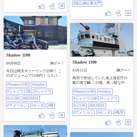
#談山神社東大門
Shadow 1100
Shadow 1100
04月08日
34
グー！
03月11日
30
グー！
今日は晴天☀ツーリング日和！ こ
のボリュームで1100円！コスパ最
鳥羽で停泊していた海上保安庁の
高でしかも美味しい！😋
船の前で📸 この後、真っ暗な中山
#Shadow1100
#shadow
#shadow1100 #shadow #シャドウ
越えしながら大阪まで下道で帰り
1100 #シャドウ #VT1100 #HONDA
#シャドウ1100
#シャドウ
#Shadow1100
#shadow
ました！ 昨日は風が強かったけ
#アメリカン #ホンダ #熊
ど、やっぱりツーリングは楽し
#vt1100
#HONDA
#シャドウ1100
#シャドウ
い！ #shadow1100 #shadow #シャド
#アメリカン
#ホンダ
#熊
ウ1100 #シャドウ #VT1100
#vt1100
#HONDA
#HONDA #アメリカン #ホンダ #鳥
#アメリカン
#ホンダ
#鳥羽
羽