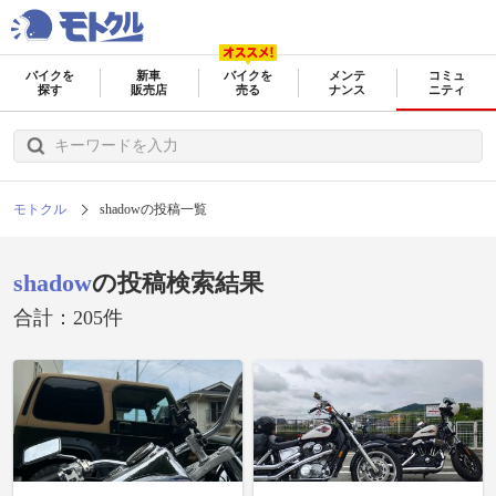
バイクを
新車
バイクを
メンテ
コミュ
探す
販売店
売る
ナンス
ニティ
モトクル
shadowの投稿一覧
shadow
の投稿検索結果
合計：205件