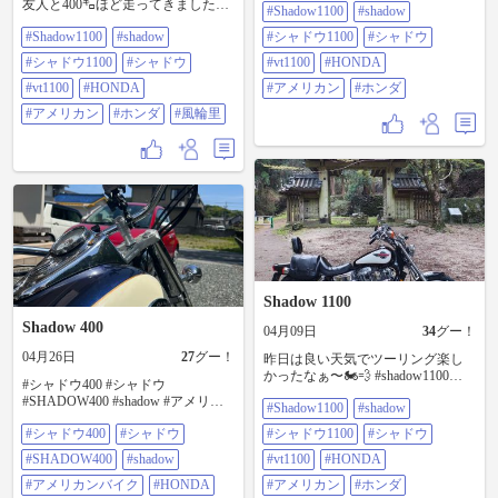
友人と400㌔ほど走ってきました！
#Shadow1100
#shadow
ら道志みちを通って下道で帰ろう
何とか雨に遭わずに帰ってこれで
と走ってたらスマホホルダーの防
#Shadow1100
#shadow
#シャドウ1100
#シャドウ
良かった〜 お昼に食べたカレーう
振ゴムが千切れてスマホ無しで適
どん絶品です！😋 #shadow1100
#シャドウ1100
#シャドウ
当に帰ってたら大回りしてたみた
#vt1100
#HONDA
#shadow #シャドウ1100 #シャドウ
いで岐阜県の土岐まで下道であと
#VT1100 #HONDA #アメリカン #ホ
#vt1100
#HONDA
#アメリカン
#ホンダ
は時間がないので高速で… 日帰り
ンダ #風輪里
で1000㌔超えはさすがに疲れたけ
#アメリカン
#ホンダ
#風輪里
ど迷いなら色んな道を走れたのは
良かったかな？😚 #shadow1100
#shadow #シャドウ1100 #シャドウ
#VT1100 #HONDA #アメリカン #ホ
ンダ
Shadow 1100
Shadow 400
04月09日
34
グー！
04月26日
27
グー！
昨日は良い天気でツーリング楽し
かったなぁ〜🏍️💨 #shadow1100
#シャドウ400 #シャドウ
#shadow #シャドウ1100 #シャドウ
#SHADOW400 #shadow #アメリカ
#Shadow1100
#shadow
#VT1100 #HONDA #アメリカン #ホ
ンバイク #HONDA
ンダ #談山神社東大門
#シャドウ400
#シャドウ
#シャドウ1100
#シャドウ
#SHADOW400
#shadow
#vt1100
#HONDA
#アメリカンバイク
#HONDA
#アメリカン
#ホンダ