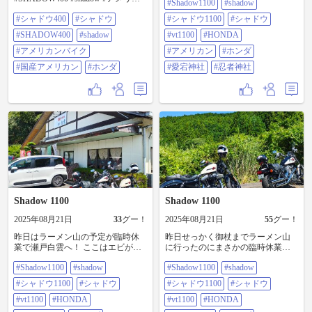
#Shadow1100
#shadow
ぎや餅店に行ったらまたもや臨時
ンバイク #国産アメリカン #ホンダ
休業… 店前で呆然としてると向こ
#シャドウ400
#シャドウ
#シャドウ1100
#シャドウ
うに赤い鳥居が見えたのでせっか
#SHADOW400
#shadow
くなので行ってみたら、愛宕神社
#vt1100
#HONDA
の中に忍者神社なるものを発見！
#アメリカンバイク
#アメリカン
#ホンダ
鳥居の手前には小さなお不動様も
あって何か懐かしい感じの空間が
#国産アメリカン
#ホンダ
#愛宕神社
#忍者神社
広がる神社でした！ #shadow1100
#shadow #シャドウ1100 #シャドウ
#VT1100 #HONDA #アメリカン #ホ
ンダ #愛宕神社 #忍者神社
Shadow 1100
Shadow 1100
2025年08月21日
33
グー！
2025年08月21日
55
グー！
昨日はラーメン山の予定が臨時休
昨日せっかく御杖までラーメン山
業で瀬戸白雲へ！ ここはエビがで
に行ったのにまさかの臨時休業…
かい料理で有名みたいです。 エビ
まじで凹んだ💦 #shadow1100
#Shadow1100
#shadow
#Shadow1100
#shadow
天丼頼んだらエビが大きくてプリ
#shadow #シャドウ1100 #シャドウ
プリして美味しかった！ …でも丼
#VT1100 #HONDA #アメリカン #ホ
#シャドウ1100
#シャドウ
#シャドウ1100
#シャドウ
のタレでその後喉が渇いて渇いて
ンダ #ラーメン山
💦 #shadow1100 #shadow #シャドウ
#vt1100
#HONDA
#vt1100
#HONDA
1100 #シャドウ #VT1100 #HONDA