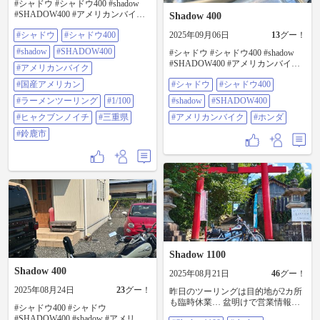
#シャドウ #シャドウ400 #shadow
#SHADOW400 #アメリカンバイク
Shadow 400
#国産アメリカン #ラーメンツーリ
#シャドウ
#シャドウ400
2025年09月06日
13
グー！
ング #1/100 #ヒャクブンノイチ #三
重県 #鈴鹿市
#shadow
#SHADOW400
#シャドウ #シャドウ400 #shadow
#SHADOW400 #アメリカンバイク
#アメリカンバイク
#ホンダ
#国産アメリカン
#シャドウ
#シャドウ400
#ラーメンツーリング
#1/100
#shadow
#SHADOW400
#ヒャクブンノイチ
#三重県
#アメリカンバイク
#ホンダ
#鈴鹿市
Shadow 1100
Shadow 400
2025年08月21日
46
グー！
2025年08月24日
23
グー！
昨日のツーリングは目的地が2カ所
も臨時休業… 盆明けで営業情報は
#シャドウ400 #シャドウ
当て気できないですね💦 伊賀のか
#SHADOW400 #shadow #アメリカ