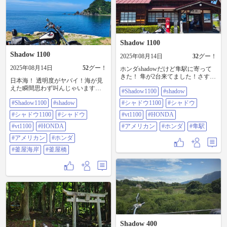
Shadow 1100
Shadow 1100
2025年08月14日
32
グー！
2025年08月14日
52
グー！
ホンダshadowだけど隼駅に寄って
きた！ 隼が2台来てました！さすが
日本海！ 透明度がヤバイ！海が見
隼の聖地！ #shadow1100 #shadow #
えた瞬間思わず叫んじゃいます
#Shadow1100
#shadow
シャドウ1100 #シャドウ #VT1100
ね！🤣🤣🤣 海覗き込んでたら3メー
#HONDA #アメリカン #ホンダ #隼
#Shadow1100
#shadow
#シャドウ1100
#シャドウ
トルくらいの謎の魚が泳いでまし
駅
た！😳 #shadow1100 #shadow #シャ
#シャドウ1100
#シャドウ
#vt1100
#HONDA
ドウ1100 #シャドウ #VT1100
#HONDA #アメリカン #ホンダ #釜
#vt1100
#HONDA
#アメリカン
#ホンダ
#隼駅
屋海岸 #釜屋橋
#アメリカン
#ホンダ
#釜屋海岸
#釜屋橋
Shadow 400