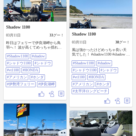
Shadow 1100
Shadow 1100
03月11日
33
グー！
03月11日
38
グー！
昨日はフェリーで伊良湖岬から鳥
羽へ！ 波が高くてめっちゃ揺れま
風は強かったけどめっちゃ良い天
したが特別室でゆったりしながら
気でした！ #shadow1100 #shadow #
#Shadow1100
#shadow
休憩！ #shadow1100 #shadow #シャ
シャドウ1100 #シャドウ #VT1100
ドウ1100 #シャドウ #VT1100
#シャドウ1100
#シャドウ
#Shadow1100
#shadow
#HONDA #アメリカン #ホンダ #太
#HONDA #アメリカン #ホンダ #伊
平洋ロングビーチ
勢湾フェリー #伊良湖岬
#vt1100
#HONDA
#シャドウ1100
#シャドウ
#アメリカン
#ホンダ
#vt1100
#HONDA
#伊勢湾フェリー
#伊良湖岬
#アメリカン
#ホンダ
#太平洋ロングビーチ