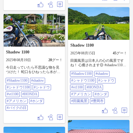
ンダ #白藤の滝 #二位の滝 #三寶の
滝
Shadow 1100
Shadow 1100
2025年08月15日
45
グー！
2025年08月19日
28
グー！
田園風景は日本人の心の風景です
ね！ 心癒されます😊 #shadow1100
今日走っていたら不思議な物を見
#shadow #シャドウ1100 #シャドウ
つけた！ 蛇口をひねったら水が出
#Shadow1100
#shadow
#VT1100 #HONDA #アメリカン #ホ
たけど横の水車回してみたかっ
ンダ #田園風景 #豊岡市
#Shadow1100
#shadow
#シャドウ1100
#シャドウ
た… #shadow1100 #shadow #シャド
ウ1100 #シャドウ #VT1100
#シャドウ1100
#シャドウ
#vt1100
#HONDA
#HONDA #アメリカン #ホンダ #バ
イクの日
#vt1100
#HONDA
#アメリカン
#ホンダ
#アメリカン
#ホンダ
#田園風景
#豊岡市
#バイクの日