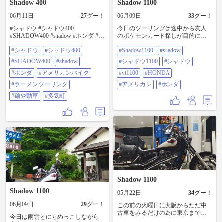
Shadow 400
Shadow 1100
06月11日
27
グー！
06月09日
33
グー！
#シャドウ #シャドウ400
今日のツーリングは途中から友人
#SHADOW400 #shadow #ホンダ #ア
のポケモンカード探しが目的に変
メリカンバイク #ラーメンツーリン
わってた… たまたま入ったコンビ
#シャドウ
#シャドウ400
#Shadow1100
#shadow
グ #麺や勁草 #多気町
ニでやっと見つけて良い歳こいた
オヤジがはしゃいでた🤣🤣🤣
#SHADOW400
#shadow
#シャドウ1100
#シャドウ
#shadow1100 #shadow #シャドウ
#ホンダ
#アメリカンバイク
1100 #シャドウ #VT1100 #HONDA
#vt1100
#HONDA
#アメリカン #ホンダ
#ラーメンツーリング
#アメリカン
#ホンダ
#麺や勁草
#多気町
Shadow 1100
Shadow 1100
05月22日
34
グー！
06月09日
29
グー！
この前の火曜日に大阪からただ中
古車をみるだけの為に東京まで日
今日は雨雲とにらめっこしながら
帰りを強行！ 帰りはせっかくだか