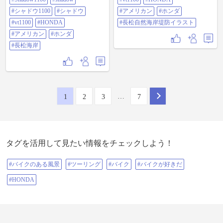
すが…笑 #shadow1100 #shadow #シ
ャドウ1100 #シャドウ #VT1100
#シャドウ1100
#シャドウ
#アメリカン
#ホンダ
#HONDA #アメリカン #ホンダ #長
松海岸
#vt1100
#HONDA
#長松自然海岸堤防イラスト
#アメリカン
#ホンダ
#長松海岸
…
1
2
3
7
タグを活用して見たい情報をチェックしよう！
#バイクのある風景
#ツーリング
#バイク
#バイクが好きだ
#HONDA