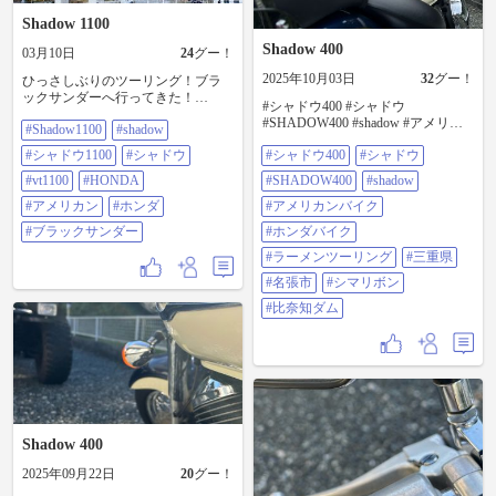
Shadow 1100
Shadow 400
03月10日
24
グー！
2025年10月03日
32
グー！
ひっさしぶりのツーリング！ブラ
ックサンダーへ行ってきた！
#シャドウ400 #シャドウ
#shadow1100 #shadow #シャドウ
#SHADOW400 #shadow #アメリカ
#Shadow1100
#shadow
1100 #シャドウ #VT1100 #HONDA
ンバイク #ホンダバイク #ラーメン
#アメリカン #ホンダ #ブラックサ
#シャドウ1100
#シャドウ
#シャドウ400
#シャドウ
ツーリング #三重県 #名張市 #シマ
ンダー
リボン #比奈知ダム
#vt1100
#HONDA
#SHADOW400
#shadow
#アメリカン
#ホンダ
#アメリカンバイク
#ブラックサンダー
#ホンダバイク
#ラーメンツーリング
#三重県
#名張市
#シマリボン
#比奈知ダム
Shadow 400
2025年09月22日
20
グー！