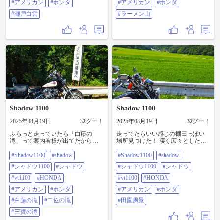
#アメリカン
#ホンダ
#アメリカン
#ホンダ
#アメリカン #ホンダ #瀬戸白雲
#瀬戸白雲
#ラーメン山
Shadow 1100
Shadow 1100
2025年08月19日
32
グー！
2025年08月19日
32
グー！
ふらっと走っていたら「白藤の
走ってたらいい感じの棚田っぽい
滝」って案内看板が出てたから行
場所見つけた！ 凄く広々とした場
ってみたから結構落差と水量があ
所で景色も最高！ 最近田園風景に
#Shadow1100
#shadow
#Shadow1100
#shadow
って轟々と音がしてて涼しくて良
ハマってます！ #shadow1100
かった！ その近くに「二位の滝」
#shadow #シャドウ1100 #シャドウ
#シャドウ1100
#シャドウ
#シャドウ1100
#シャドウ
「三寶の滝」があったので今日は
#VT1100 #HONDA #アメリカン #ホ
ちょっとした滝巡りになってしま
#vt1100
#HONDA
ンダ #田園風景
#vt1100
#HONDA
った💦 オススメは「白藤の滝」で
#アメリカン
#ホンダ
#アメリカン
#ホンダ
すね！ あとの2つは時間のある方は
行ってみては？ #shadow1100
#白藤の滝
#二位の滝
#田園風景
#shadow #シャドウ1100 #シャドウ
#三寶の滝
#VT1100 #HONDA #アメリカン #ホ