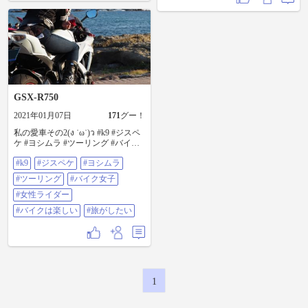
GSX-R750
2021年01月07日
171
グー！
私の愛車その2(ง ˙ω˙)ว #k9 #ジスペ
ケ #ヨシムラ #ツーリング #バイク
女子 #女性ライダー #バイクは楽し
#k9
#ジスペケ
#ヨシムラ
い #旅がしたい
#ツーリング
#バイク女子
#女性ライダー
#バイクは楽しい
#旅がしたい
1