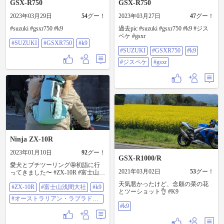
GSX-R750
GSX-R750
2023年03月29日
54
グー！
2023年03月27日
47
グー！
#suzuki #gsxr750 #k9
過去pic #suzuki #gsxr750 #k9 #ジス
ペケ #gsxr
#SUZUKI
#GSXR750
#k9
#SUZUKI
#GSXR750
#k9
#ジスペケ
#gsxr
Ninja ZX-10R
2023年01月10日
92
グー！
GSX-R1000/R
愛犬とプチツーリング🤩初詣に行
2021年03月02日
53
グー！
ってきました〜 #ZX-10R #富士山浅
間大社 #K9 #オーストラリアン・ラ
天気悪かったけど、念願の菜の花
#ZX-10R
#富士山浅間大社
#k9
ブラドゥードル
とツーショット👌 #K9
#オーストラリアン・ラブラドゥ
ードル
#k9