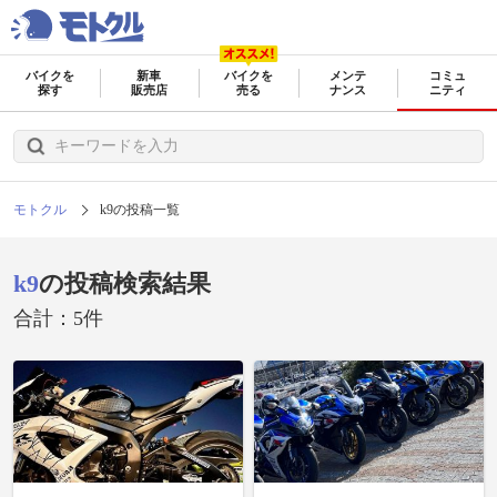
バイクを
新車
バイクを
メンテ
コミュ
探す
販売店
売る
ナンス
ニティ
モトクル
k9の投稿一覧
k9
の投稿検索結果
合計：5件