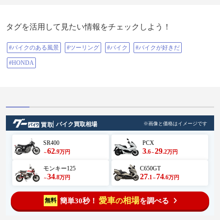
タグを活用して見たい情報をチェックしよう！
#バイクのある風景
#ツーリング
#バイク
#バイクが好きだ
#HONDA
バイク買取相場
※画像と価格はイメージです
SR400
PCX
62
3
29
.9
.6
.2
万円
万円
～
～
モンキー125
C650GT
34
27
74
.8
.1
.6
万円
万円
～
～
愛車
相場
簡単30秒！
を調べる
無料
の