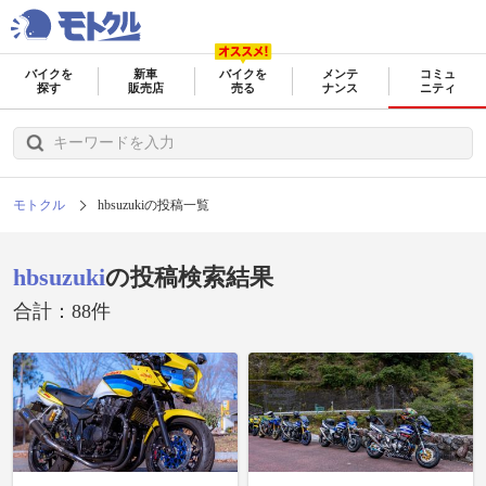
バイクを
新車
バイクを
メンテ
コミュ
探す
販売店
売る
ナンス
ニティ
モトクル
hbsuzukiの投稿一覧
hbsuzuki
の投稿検索結果
合計：88件