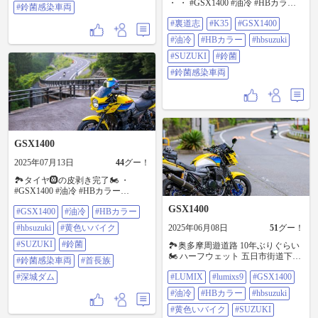
・ ・ #GSX1400 #油冷 #HBカラー
#鈴菌感染車両
#hbsuzuki #SUZUKI #鈴菌 #鈴菌感
#裏道志
#K35
#GSX1400
染車両
#油冷
#HBカラー
#hbsuzuki
#SUZUKI
#鈴菌
#鈴菌感染車両
GSX1400
2025年07月13日
44
グー！
🏞️タイヤ🛞の皮剥き完了🏍️ ・
#GSX1400 #油冷 #HBカラー
#hbsuzuki #黄色いバイク #SUZUKI
GSX1400
#GSX1400
#油冷
#HBカラー
#鈴菌 #鈴菌感染車両 #首長族 #深城
ダム
#hbsuzuki
#黄色いバイク
2025年06月08日
51
グー！
#SUZUKI
#鈴菌
🏞️奥多摩周遊道路 10年ぶりぐらい
🏍️ ハーフウェット 五日市街道下
#鈴菌感染車両
#首長族
り、いつもの所でサイン会やって
#深城ダム
#LUMIX
#lumixs9
#GSX1400
ます⚠️ ・ ・ LUMIX S 85mm F1.8
#LUMIX #LUMIXS9 #GSX1400 #油
#油冷
#HBカラー
#hbsuzuki
冷 #HBカラー #hbsuzuki #黄色いバ
イク #SUZUKI #鈴菌 #鈴菌感染車
#黄色いバイク
#SUZUKI