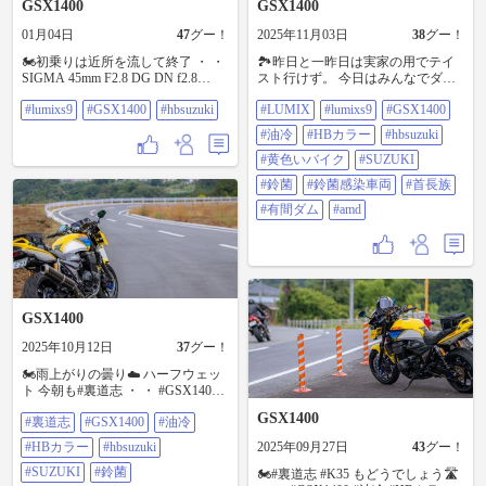
GSX1400
GSX1400
01月04日
47
グー！
2025年11月03日
38
グー！
🏍️初乗りは近所を流して終了 ・ ・
🏞️昨日と一昨日は実家の用でテイ
SIGMA 45mm F2.8 DG DN f2.8
スト行けず。 今日はみんなでダム
1/1000s iso100 #lumixs9 #GSX1400
行けた🏍️ ・ ・ #LUMIX #lumixs9
#lumixs9
#GSX1400
#hbsuzuki
#LUMIX
#lumixs9
#GSX1400
#hbsuzuki
#GSX1400 #油冷 #ＨＢカラー
#hbsuzuki #黄色いバイク #SUZUKI
#油冷
#HBカラー
#hbsuzuki
#鈴菌 #鈴菌感染車両 #首長族 #有間
ダム #amd
#黄色いバイク
#SUZUKI
#鈴菌
#鈴菌感染車両
#首長族
#有間ダム
#amd
GSX1400
2025年10月12日
37
グー！
🏍️雨上がりの曇り☁️ ハーフウェッ
ト 今朝も#裏道志 ・ ・ #GSX1400 #
油冷 #HBカラー #hbsuzuki
GSX1400
#裏道志
#GSX1400
#油冷
#SUZUKI #鈴菌 #鈴菌感染車両
#HBカラー
#hbsuzuki
2025年09月27日
43
グー！
#SUZUKI
#鈴菌
🏍️#裏道志 #K35 もどうでしょう🛣️