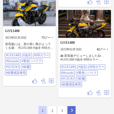
GSX1400
2023年02月20日
73
グー！
GSX1400
首長族には、首の長い鳥がよって
くる😄 . . #GSX1400 #油冷 #HBカラ
2023年02月18日
42
グー！
ー #hbsuzuki #黄色いバイク
#GSX1400
#油冷
#HBカラー
#SUZUKI #鈴菌 #鈴菌感染車両
🛵 首長族デビューしました👍 . .
#GSX1400 #油冷 #HBカラー
#hbsuzuki
#黄色いバイク
#hbsuzuki #黄色いバイク #SUZUKI
#SUZUKI
#鈴菌
#GSX1400
#油冷
#HBカラー
#鈴菌 #鈴菌感染車両
#鈴菌感染車両
#hbsuzuki
#黄色いバイク
#SUZUKI
#鈴菌
#鈴菌感染車両
1
2
3