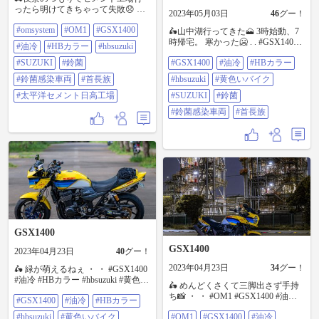
ったら明けてきちゃって失敗😞 そ
2023年05月03日
46
グー！
れほど焼けてない朝焼け拝んで帰
#omsystem
#OM1
#GSX1400
ってきた。 . . #OMSYSTEM #OM1
🛵山中湖行ってきた🗻 3時始動、7
#GSX1400 #油冷 #HBカラー
時帰宅。 寒かった🥶 . . #GSX1400 #
#油冷
#HBカラー
#hbsuzuki
#hbsuzuki #SUZUKI #鈴菌 #鈴菌感
油冷 #HBカラー #hbsuzuki #黄色い
染車両 #首長族 #太平洋セメント日
#SUZUKI
#鈴菌
#GSX1400
#油冷
#HBカラー
バイク #SUZUKI #鈴菌 #鈴菌感染
高工場
車両 #首長族
#鈴菌感染車両
#首長族
#hbsuzuki
#黄色いバイク
#太平洋セメント日高工場
#SUZUKI
#鈴菌
#鈴菌感染車両
#首長族
GSX1400
GSX1400
2023年04月23日
40
グー！
2023年04月23日
34
グー！
🛵 緑が萌えるねぇ ・ ・ #GSX1400
#油冷 #HBカラー #hbsuzuki #黄色い
🛵 めんどくさくて三脚出さず手持
バイク #首長族 #SUZUKI #鈴菌 #鈴
ち📸 ・ ・ #OM1 #GSX1400 #油冷
#GSX1400
#油冷
#HBカラー
菌感染車両
#HBカラー #hbsuzuki #黄色いバイ
#hbsuzuki
#黄色いバイク
#OM1
#GSX1400
#油冷
ク #首長族 #SUZUKI #鈴菌 #鈴菌感