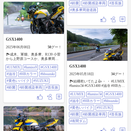
両 #首長族 #奥多摩周遊道路
#鈴菌
#鈴菌感染車両
#首長族
#奥多摩周遊道路
GSX1400
2025年06月08日
50
グー！
🏞️成木、軍畑、奥多摩、R139 小菅
から上野原コースか、奥多摩周遊
道路から五日市コースか、迷う🏍️
GSX1400
#LUMIX
#lumixs9
#GSX1400
・ ・ LUMIX S 85mm F1.8 #LUMIX
#LUMIXS9 #GSX1400 #油冷 #HBカ
#油冷
#HBカラー
#hbsuzuki
2025年05月18日
34
グー！
ラー #hbsuzuki #黄色いバイク
#SUZUKI #鈴菌 #鈴菌感染車両 #首
#黄色いバイク
#SUZUKI
🏞️結構乾いてたよ👍 ・ ・ #LUMIX
長族
#lumixs5ⅱ #GSX1400 #油冷 #HBカラ
#鈴菌
#鈴菌感染車両
#首長族
ー #hbsuzuki #黄色いバイク
#LUMIX
#lumixs5ⅱ
#GSX1400
#SUZUKI #鈴菌 #鈴菌感染車両 #首
長族 #有間ダム
#油冷
#HBカラー
#hbsuzuki
#黄色いバイク
#SUZUKI
#鈴菌
#鈴菌感染車両
#首長族
#有間ダム