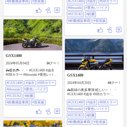
#鈴菌感染車両
#首長族
#GSX1400
#油冷
#HBカラー
#鈴菌 #鈴菌感染車両 #首長族
#hbsuzuki
#黄色いバイク
#SUZUKI
#鈴菌
#鈴菌感染車両
#首長族
GSX1400
2024年05月04日
34
グー！
🛵暖色🏞️ ・ ・ #GSX1400 #油冷
#HBカラー #hbsuzuki #黄色いバイ
GSX1400
ク #SUZUKI #鈴菌 #鈴菌感染車両 #
#GSX1400
#油冷
#HBカラー
2024年04月20日
44
グー！
首長族
#hbsuzuki
#黄色いバイク
🛵新緑の奥多摩湖 眩しい✨ ・ ・
#GSX1400 #油冷 #HBカラー
#SUZUKI
#鈴菌
#hbsuzuki #黄色いバイク #SUZUKI
#鈴菌感染車両
#首長族
#GSX1400
#油冷
#HBカラー
#鈴菌 #鈴菌感染車両 #首長族
#hbsuzuki
#黄色いバイク
#SUZUKI
#鈴菌
#鈴菌感染車両
#首長族