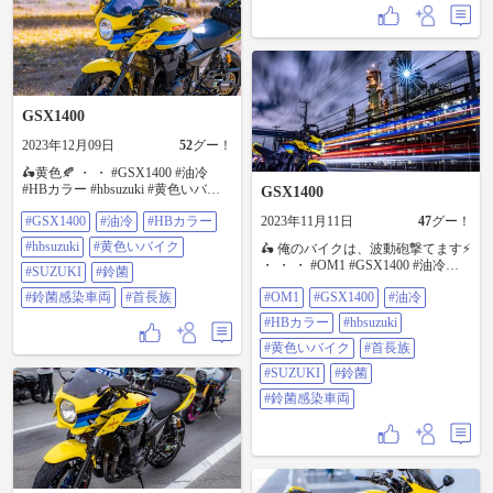
GSX1400
2023年12月09日
52
グー！
🛵黄色🍂 ・ ・ #GSX1400 #油冷
#HBカラー #hbsuzuki #黄色いバイ
GSX1400
ク #SUZUKI #鈴菌 #鈴菌感染車両 #
#GSX1400
#油冷
#HBカラー
2023年11月11日
47
グー！
首長族
#hbsuzuki
#黄色いバイク
🛵 俺のバイクは、波動砲撃てます⚡️
・ ・ ・ #OM1 #GSX1400 #油冷
#SUZUKI
#鈴菌
#HBカラー #hbsuzuki #黄色いバイ
#鈴菌感染車両
#首長族
#OM1
#GSX1400
#油冷
ク #首長族 #SUZUKI #鈴菌 #鈴菌感
染車両
#HBカラー
#hbsuzuki
#黄色いバイク
#首長族
#SUZUKI
#鈴菌
#鈴菌感染車両