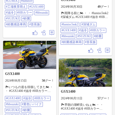
#LUMIX
#lumixs9
85mm F1.8 #lumix #lumixs9 #工場夜
景萌え #GSX1400 #油冷 #HBカラー
#工場夜景萌え
#GSX1400
2024年06月30日
49
グー！
#hbsuzuki #SUZUKI #鈴菌 #鈴菌感
染車両 #首長族
#油冷
#HBカラー
#hbsuzuki
🏞️雨降る前に🏍️ ・ ・ #lumixs5mk2
#深城ダム #GSX1400 #油冷 #HBカ
#SUZUKI
#鈴菌
ラー #hbsuzuki #SUZUKI #鈴菌 #鈴
#鈴菌感染車両
#首長族
#lumixs5mk2
#深城ダム
菌感染車両 #首長族
#GSX1400
#油冷
#HBカラー
#hbsuzuki
#SUZUKI
#鈴菌
#鈴菌感染車両
#首長族
GSX1400
2024年06月15日
50
グー！
🏞️いつもの道を徘徊してきた🏍️ ・
・ #GSX1400 #油冷 #HBカラー
GSX1400
#hbsuzuki #黄色いバイク #SUZUKI
#GSX1400
#油冷
#HBカラー
2024年06月11日
57
グー！
#鈴菌 #鈴菌感染車両 #首長族
#hbsuzuki
#黄色いバイク
🏞️早朝の湖畔良いねぇ🏍️ ・ ・
#GSX1400 #油冷 #HBカラー
#SUZUKI
#鈴菌
#hbsuzuki #黄色いバイク #SUZUKI