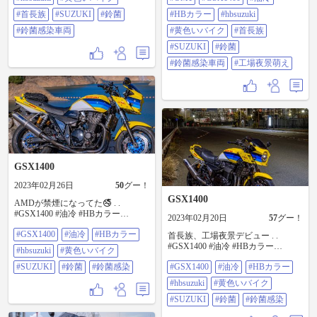
染車両 #工場夜景萌え
#首長族
#SUZUKI
#鈴菌
#HBカラー
#hbsuzuki
#鈴菌感染車両
#黄色いバイク
#首長族
#SUZUKI
#鈴菌
#鈴菌感染車両
#工場夜景萌え
GSX1400
2023年02月26日
50
グー！
GSX1400
AMDが禁煙になってた🚭 . .
#GSX1400 #油冷 #HBカラー
2023年02月20日
57
グー！
#hbsuzuki #黄色いバイク #SUZUKI
#GSX1400
#油冷
#HBカラー
#鈴菌 #鈴菌感染
首長族、工場夜景デビュー . .
#GSX1400 #油冷 #HBカラー
#hbsuzuki
#黄色いバイク
#hbsuzuki #黄色いバイク #SUZUKI
#SUZUKI
#鈴菌
#鈴菌感染
#GSX1400
#油冷
#HBカラー
#鈴菌 #鈴菌感染
#hbsuzuki
#黄色いバイク
#SUZUKI
#鈴菌
#鈴菌感染