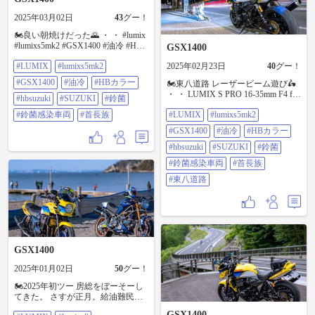
2025年03月02日
43
グー！
🏍️良い朝焼けだった🌄 ・ ・ #lumix
#lumixs5mk2 #GSX1400 #油冷 #HB
GSX1400
カラー #hbsuzuki #SUZUKI #鈴菌 #
#LUMIX
#lumixs5mk2
2025年02月23日
40
グー！
鈴菌感染車両 #首長族
#GSX1400
#油冷
#HBカラー
🏍️東八道路 レーザービーム遊び🛵
・ ・ LUMIX S PRO 16-35mm F4 f13
#hbsuzuki
#SUZUKI
#鈴菌
20秒 iso100 #lumix #lumixs5mk2
#鈴菌感染車両
#首長族
#LUMIX
#lumixs5mk2
#GSX1400 #油冷 #HBカラー
#hbsuzuki #SUZUKI #鈴菌 #鈴菌感
#GSX1400
#油冷
#HBカラー
染車両 #首長族 #東八道路
#hbsuzuki
#SUZUKI
#鈴菌
#鈴菌感染車両
#首長族
#東八道路
GSX1400
2025年01月02日
50
グー！
🏍️2025年初ツー 房総をぼーそーし
てきた。 さすが正月。給油難民、
昼食難民、だった🎍 ・ ・ LUMIX S
GSX1400