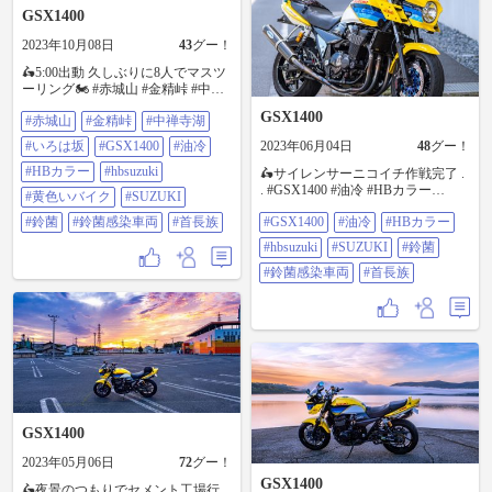
GSX1400
2023年10月08日
43
グー！
🛵5:00出動 久しぶりに8人でマスツ
ーリング🏍️ #赤城山 #金精峠 #中禅
寺湖 #いろは坂 下ってきました。
GSX1400
#赤城山
#金精峠
#中禅寺湖
雨本降り前18:30帰宅。450キロ。
でした。寒かった。景色は秋🍂 ・
#いろは坂
#GSX1400
#油冷
2023年06月04日
48
グー！
・ #GSX1400 #油冷 #HBカラー
#hbsuzuki #黄色いバイク #SUZUKI
#HBカラー
#hbsuzuki
🛵サイレンサーニコイチ作戦完了 .
#鈴菌 #鈴菌感染車両 #首長族
. #GSX1400 #油冷 #HBカラー
#黄色いバイク
#SUZUKI
#hbsuzuki #SUZUKI #鈴菌 #鈴菌感
#鈴菌
#鈴菌感染車両
#首長族
#GSX1400
#油冷
#HBカラー
染車両 #首長族
#hbsuzuki
#SUZUKI
#鈴菌
#鈴菌感染車両
#首長族
GSX1400
2023年05月06日
72
グー！
GSX1400
🛵夜景のつもりでセメント工場行