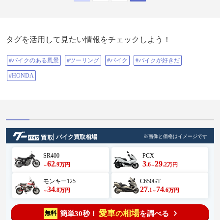
タグを活用して見たい情報をチェックしよう！
#バイクのある風景
#ツーリング
#バイク
#バイクが好きだ
#HONDA
バイク買取相場
※画像と価格はイメージです
SR400
PCX
62
3
29
.9
.6
.2
万円
万円
～
～
モンキー125
C650GT
34
27
74
.8
.1
.6
万円
万円
～
～
愛車
相場
簡単30秒！
を調べる
無料
の