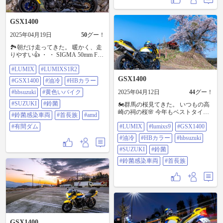
GSX1400
2025年04月19日
50
グー！
🏞️朝だけ走ってきた。 暖かく、走
りやすい👍 ・ ・ SIGMA 50mm F2
DG DN #LUMIX #LUMIXS1R2
#LUMIX
#LUMIXS1R2
#GSX1400 #油冷 #HBカラー
#hbsuzuki #黄色いバイク #SUZUKI
GSX1400
#GSX1400
#油冷
#HBカラー
#鈴菌 #鈴菌感染車両 #首長族
#AMD #有間ダム
#hbsuzuki
#黄色いバイク
2025年04月12日
44
グー！
#SUZUKI
#鈴菌
🏍️群馬の桜見てきた。 いつもの高
崎の祠の桜🌸 今年もベストタイミ
#鈴菌感染車両
#首長族
#amd
ング。 ・ ・ LUMIX S 18mm F1.8 f8
#有間ダム
#LUMIX
#lumixs9
#GSX1400
ss1/200s iso100 #lumix #lumixs9
#GSX1400 #油冷 #HBカラー
#油冷
#HBカラー
#hbsuzuki
#hbsuzuki #SUZUKI #鈴菌 #鈴菌感
染車両 #首長族
#SUZUKI
#鈴菌
#鈴菌感染車両
#首長族
GSX1400