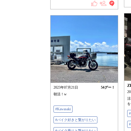
Z
2023年07月21日
54
グー！
2
朝活！w
涼
を
#Kawasaki
#
#バイク好きと繋がりたい
#バイク乗りと繋がりたい