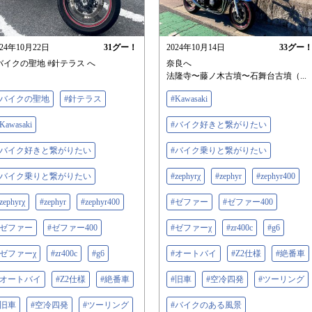
024年10月22日
31
グー！
2024年10月14日
33
グー
バイクの聖地 #針テラス へ
奈良へ
法隆寺〜藤ノ木古墳〜石舞台古墳（...
#バイクの聖地
#針テラス
#Kawasaki
Kawasaki
#バイク好きと繋がりたい
#バイク好きと繋がりたい
#バイク乗りと繋がりたい
#バイク乗りと繋がりたい
#zephyrχ
#zephyr
#zephyr400
zephyrχ
#zephyr
#zephyr400
#ゼファー
#ゼファー400
#ゼファー
#ゼファー400
#ゼファーχ
#zr400c
#g6
#ゼファーχ
#zr400c
#g6
#オートバイ
#Z2仕様
#絶番車
#オートバイ
#Z2仕様
#絶番車
#旧車
#空冷四発
#ツーリング
#旧車
#空冷四発
#ツーリング
#バイクのある風景