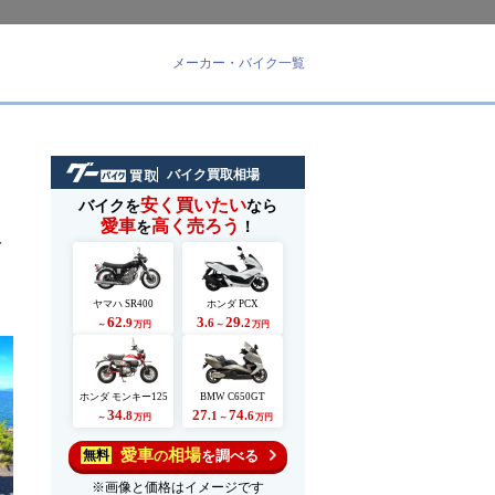
メーカー・バイク一覧
バイク買取相場
安く買いたい
バイクを
なら
愛車
高く売ろう
を
！
て
ヤマハ SR400
ホンダ PCX
62
3
29
.9
.6
.2
～
万円
～
万円
ホンダ モンキー125
BMW C650GT
34
27
74
.8
.1
.6
～
万円
～
万円
愛車
相場
の
を調べる
無料
※画像と価格はイメージです