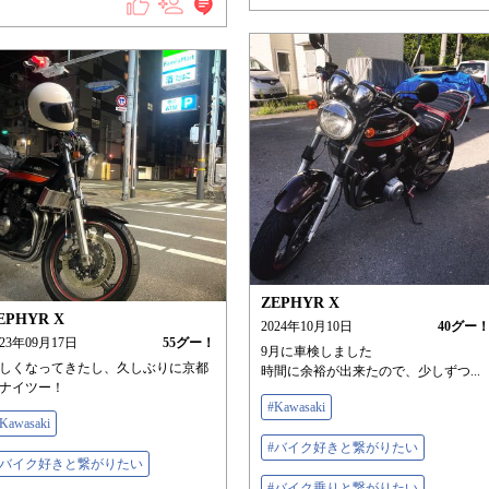
ZEPHYR X
EPHYR X
2024年10月10日
40
グー
023年09月17日
55
グー！
9月に車検しました
しくなってきたし、久しぶりに京都
時間に余裕が出来たので、少しずつ...
ナイツー！
#Kawasaki
Kawasaki
#バイク好きと繋がりたい
#バイク好きと繋がりたい
#バイク乗りと繋がりたい