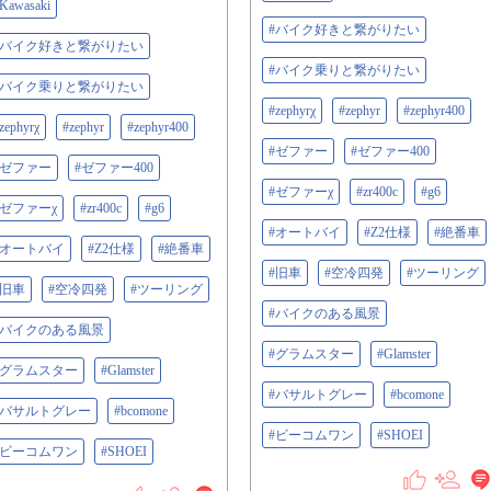
Kawasaki
#バイク好きと繋がりたい
#バイク好きと繋がりたい
#バイク乗りと繋がりたい
#バイク乗りと繋がりたい
#zephyrχ
#zephyr
#zephyr400
zephyrχ
#zephyr
#zephyr400
#ゼファー
#ゼファー400
#ゼファー
#ゼファー400
#ゼファーχ
#zr400c
#g6
#ゼファーχ
#zr400c
#g6
#オートバイ
#Z2仕様
#絶番車
#オートバイ
#Z2仕様
#絶番車
#旧車
#空冷四発
#ツーリング
#旧車
#空冷四発
#ツーリング
#バイクのある風景
#バイクのある風景
#グラムスター
#Glamster
#グラムスター
#Glamster
#バサルトグレー
#bcomone
#バサルトグレー
#bcomone
#ビーコムワン
#SHOEI
#ビーコムワン
#SHOEI