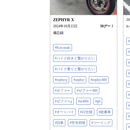
ZEPHYR X
2
2024年10月22日
50
グー！
#
備忘録
#Kawasaki
#
#バイク好きと繋がりたい
#バイク乗りと繋がりたい
#zephyrχ
#zephyr
#zephyr400
#
#ゼファー
#ゼファー400
#ゼファーχ
#zr400c
#g6
#オートバイ
#Z2仕様
#絶番車
#旧車
#空冷四発
#ツーリング