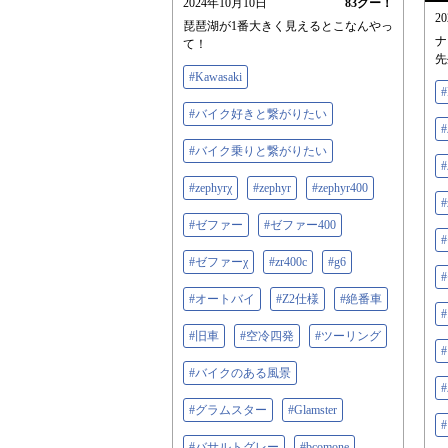
2024年10月10日
83
グー！
2
琵琶湖が1番大きく見えるとこなんやっ
ナ
て！
先
#Kawasaki
#
#バイク好きと繋がりたい
#バイク乗りと繋がりたい
#zephyrχ
#zephyr
#zephyr400
#
#ゼファー
#ゼファー400
#ゼファーχ
#zr400c
#g6
#オートバイ
#Z2仕様
#絶番車
#旧車
#空冷四発
#ツーリング
#バイクのある風景
#グラムスター
#Glamster
#バサルトグレー
#bcomone