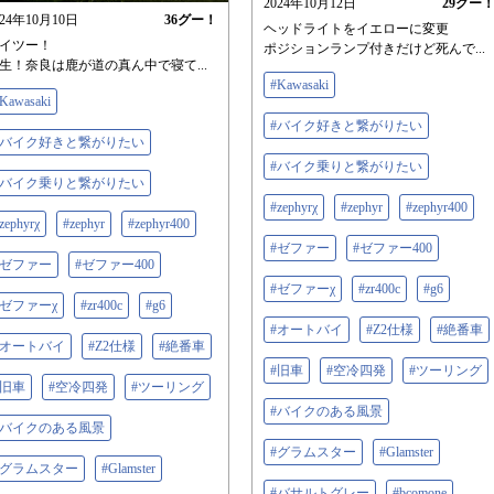
2024年10月12日
29
グー
024年10月10日
36
グー！
ヘッドライトをイエローに変更
イツー！
ポジションランプ付きだけど死んで...
生！奈良は鹿が道の真ん中で寝て...
#Kawasaki
Kawasaki
#バイク好きと繋がりたい
#バイク好きと繋がりたい
#バイク乗りと繋がりたい
#バイク乗りと繋がりたい
#zephyrχ
#zephyr
#zephyr400
zephyrχ
#zephyr
#zephyr400
#ゼファー
#ゼファー400
#ゼファー
#ゼファー400
#ゼファーχ
#zr400c
#g6
#ゼファーχ
#zr400c
#g6
#オートバイ
#Z2仕様
#絶番車
#オートバイ
#Z2仕様
#絶番車
#旧車
#空冷四発
#ツーリング
#旧車
#空冷四発
#ツーリング
#バイクのある風景
#バイクのある風景
#グラムスター
#Glamster
#グラムスター
#Glamster
#バサルトグレー
#bcomone