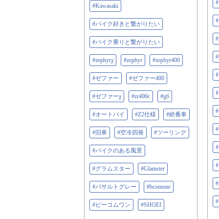
#
#Kawasaki
#バイク好きと繋がりたい
#バイク乗りと繋がりたい
#
#zephyrχ
#zephyr
#zephyr400
#ゼファー
#ゼファー400
#ゼファーχ
#zr400c
#g6
#オートバイ
#Z2仕様
#絶番車
#旧車
#空冷四発
#ツーリング
#バイクのある風景
#グラムスター
#Glamster
#バサルトグレー
#bcomone
#ビーコムワン
#SHOEI