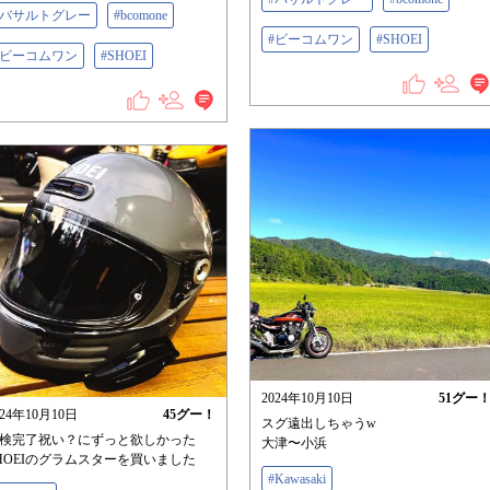
#バサルトグレー
#bcomone
#ビーコムワン
#SHOEI
#ビーコムワン
#SHOEI
2024年10月10日
51
グー
024年10月10日
45
グー！
スグ遠出しちゃうw
検完了祝い？にずっと欲しかった
大津〜小浜
HOEIのグラムスターを買いました
#Kawasaki