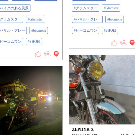
#バイクのある風景
#グラムスター
#Glamster
#グラムスター
#Glamster
#バサルトグレー
#bcomone
#バサルトグレー
#bcomone
#ビーコムワン
#SHOEI
#ビーコムワン
#SHOEI
ZEPHYR X