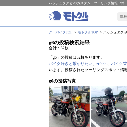
ハッシュタグ g6のカスタム・ツーリング情報32件
グーバイクTOP
モトクルTOP
ハッシュタグ g6
g6の投稿検索結果
合計：32枚
「g6」の投稿は32枚あります。
バイク好きと繋がりたい
、
zr400c
、
バイク乗
います。投稿されたツーリングスポット情報
g6の投稿写真