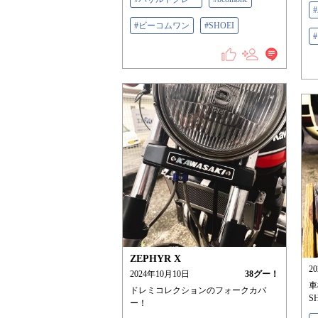
#ビーコムワン
#SHOEI
ZEPHYR X
2
2024年10月10日
38
グー！
車
ドレミコレクションのフォークカバ
S
ー！