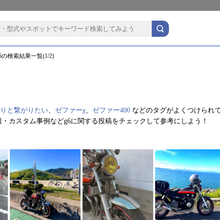
の検索結果一覧(1/2)
りと繋がりたい
、
ゼファーχ
、
ゼファー400
などのタグがよくつけられ
・カスタム事例などg6に関する投稿をチェックして参考にしよう！