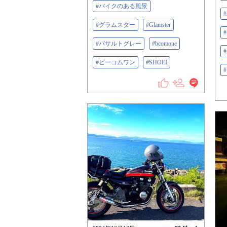
#バイクのある風景
#グラムスター
#Glamster
#バサルトグレー
#bcomone
#ビーコムワン
#SHOEI