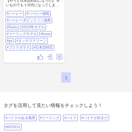
【やっと日本語対応になった】 早
いものでもう10月になってしまい
ました！ 気がつけば雪がちらつい
#ハーレー
#ハーレー徳島
てるんでしょうね💦 今最高の季節
到来！ 今こそハーレーに乗らない
#ハーレーダビッドソン徳島
と損ですよ。 ちょうど2019年モデ
ルも入荷し始めました。 ツーリン
#Harley
#2019年モデル
グモデルですが、排気量が1,745cc
#ツーリングモデル
#boom
だったのが、 一部1,868ccにアップ
しております！ そして、タッチス
#gts
#タッチスクリーン
クリーンも日本語対応になりまし
#ゴリラガラス
#日本語対応
た！ タッチもスムーズでサクサク
です。 全面Gorillaガラスでスマー
トな外観ですし、 純正インターコ
ムを装着すれば、Apple Car Playが
利用できます。 iPhoneが必要です
よ！ 週末には試乗車ご用意できる
と思いますので試乗出来ます。 タ
1
ッチスクリーンはいつでもお試し
できますのでぜひご来店ください
ませ。 Car Playの操作はもうしばら
くお待ちください。 パーツ取り寄
せ中ですので。 楽しくharleyに乗り
ましょう！ happy harley👍 #ハーレ
タグを活用して見たい情報をチェックしよう！
ー #ハーレー徳島 #ハーレーダビッ
ドソン徳島 #harley #2019年モデル #
ツーリングモデル #boom #GTS #タ
#バイクのある風景
#ツーリング
#バイク
#バイクが好きだ
ッチスクリーン #ゴリラガラス #日
本語対応
#HONDA