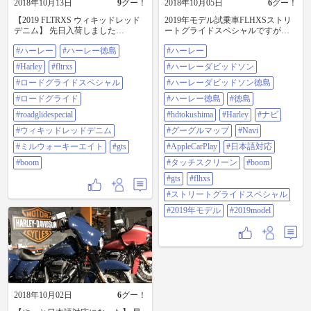
2018年10月13日
9
グー！
2018年10月05日
6
グー！
【2019 FLTRXS ウィキッドレッド
2019年モデル試乗車FLHXSストリ
デニム】 先日入荷しました
ートグライドスペシャルですが、
FLTRXS(ロードグライドスペシャ
Apple CarPlayでナビも使えます。
#ハーレー
#ハーレー徳島
#ハーレー
ル)のご紹介です。 ハーレーで最も
グーグルマップのOK！ 音楽も聴け
ダークでブラックアウトされたミ
たり電話も出来る。 いい感じにな
#Harley
#fltrxs
#ハーレーダビッドソン
ルウォーキーエイト114(1,868cc)エ
っています！ ※iPhoneが必要です。
ンジンを2019年モデルから標準装
#ロードグライドスペシャル
店頭試乗車でお試し出来ますので
#ハーレーダビッドソン徳島
備。 タロンホイール、ストレッチ
ご来店くださいませ。 不慣れな操
#ロードグライド
#ハーレー徳島
#徳島
バッグ、ペインテッドインナーフ
作ごめんなさい🙏 変なところも押
ェアリングなど徹底してブラック
してるし💦 ※動画をFacebook、
#roadglidespecial
#hdtokushima
#Harley
#ナビ
アウトにこだわっています。 さら
Instagram、Twitterにアップします。
#ウィキッドレッドデニム
#グーグルマップ
#Navi
に、すべてが新しい大画面
#ハーレー #ハーレーダビッドソン
BOOM！BOX GTSインフォテイメ
#ハーレーダビッドソン徳島 #ハー
#ミルウォーキーエイト
#gts
#AppleCarPlay
#日本語対応
ントを装備。 カラーもNEWカラー
レー徳島 #徳島 #hdtokushima #harley
#boom
#タッチスクリーン
#boom
で凄くいい。 ウィキッドレッドデ
#ナビ #グーグルマップ #Navi
ニムという赤のつや消し。 見る者
#AppleCarPlay #日本語対応 #タッチ
#gts
#flhxs
を魅了する素敵なカラーもお楽し
スクリーン #boom #GTS #FLHXS #
#ストリートグライドスペシャル
みください。 店入ってすぐに展示
ストリートグライドスペシャル
中ですのでじっくり見て触れて堪
#2019年モデル #2019model
#2019年モデル
#2019model
能くださいませ。 #ハーレー #ハー
レー徳島 #harley #FLTRXS #ロード
グライドスペシャル #ロードグライ
ド #roadglidespecial #ウィキッドレッ
ドデニム #ミルウォーキーエイト
#GTS #boom
2018年10月02日
6
グー！