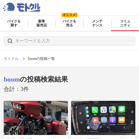
バイクを
新車
バイクを
メンテ
コミュ
探す
販売店
売る
ナンス
ニティ
モトクル
boomの投稿一覧
boom
の投稿検索結果
合計：3件