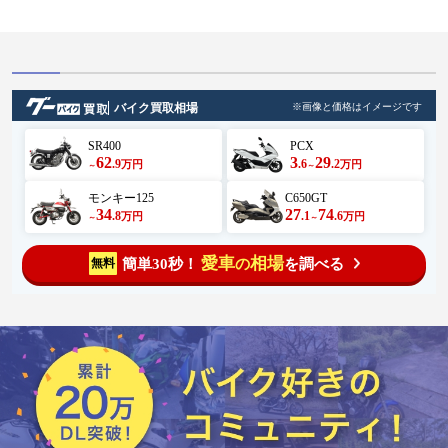
バイク買取相場
※画像と価格はイメージです
SR400
PCX
62
3
29
.9
.6
.2
万円
万円
～
～
モンキー125
C650GT
34
27
74
.8
.1
.6
万円
万円
～
～
愛車
相場
簡単30秒！
を調べる
無料
の