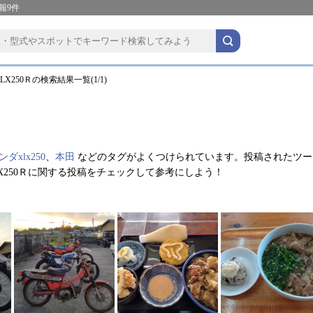
報9件
X250Ｒの検索結果一覧(1/1)
ンダxlx250
、
本田
などのタグがよくつけられています。投稿されたツー
X250Ｒに関する投稿をチェックして参考にしよう！