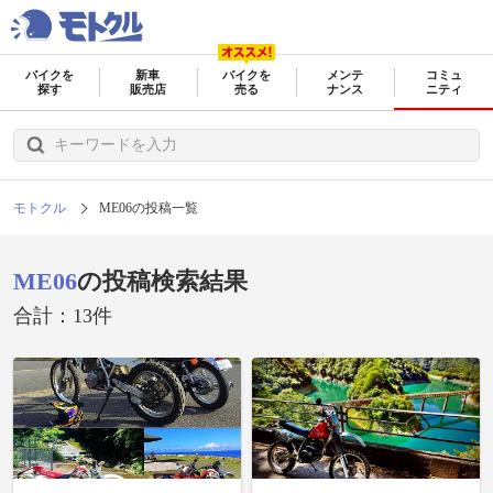
バイクを
新車
バイクを
メンテ
コミュ
探す
販売店
売る
ナンス
ニティ
モトクル
ME06の投稿一覧
ME06
の投稿検索結果
合計：13件