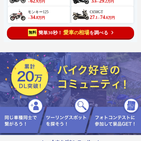
62
3
29
.9
.6
.2
万円
万円
～
～
モンキー125
C650GT
34
27
74
.8
.1
.6
万円
万円
～
～
愛車
相場
簡単30秒！
を調べる
無料
の