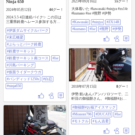
2023年09月16日
55
グー！
Ninja 650
大体着いた #kawasaki #ninjya #zx14r
2024年05月12日
44
グー！
#kumano #ise #熊野 #伊勢
2024.5.5 4日連続バイク✨️ この日は
三重県鈴鹿へレース参加する方の
#Kawasaki
#ninjya
#ZX14R
応援に向かいつつ行きたい所へ Ｇ
#kumano
#Ise
#熊野
#伊勢
#伊坂ダムサイクルパーク
Ｗということで混雑していたり 仮
面ライダーと合流予定もありバタ
#末広橋梁
バタ💦 一緒に走れなかったけど会
えて良かった♡ 仮面ライダーを呼
#ぷらっとパーク鈴鹿
んで待たせるの2回目。 そんなの私
#鈴鹿サーキット
くらいですかね🤣 今月末は一緒に
ツーリング予定なので 仮面ライダ
#鈴鹿サーキット南コース
#Ise
ー好きの方、お楽しみに～♪ #伊坂
#川島パーキング
ダムサイクルパーク #末広橋梁 #ぷ
らっとパーク鈴鹿 #鈴鹿サーキット
#仮面ライダークウガ
#鈴鹿サーキット南コース #ISE
#バンディッド1250s
#白忍
MATCHA CAFE #川島パーキング #
仮面ライダークウガ #バンディッド
#ninja650
2018年07月15日
8
グー！
1250s #白忍 #ninja650
伊勢 餡♪あん♪アン♪ソロツーで、二
軒目の御福餅さん。 #御福餅#お福
アイスマック #monster796 #DUCATI
#御福餅#お福アイスマック
#Ise #モトクル #もん吉君
#Monster796
#DUCATI
#Ise
#モトクル
#もん吉君