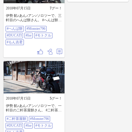
2018年07月15日
7
グー！
伊勢 餡♪あん♪アン♪ソロツーで、三
軒目のへんば餅さん。 #へんば餅
#monster796 #DUCATI #Ise #モトク
#へんば餅
#Monster796
ル #もん吉君
#DUCATI
#Ise
#モトクル
#もん吉君
2018年07月15日
5
グー！
伊勢 餡♪あん♪アン♪ソロツーで、一
軒目の二軒茶屋餅さん。 #二軒茶屋
餅 #monster796 #DUCATI #Ise #モト
#二軒茶屋餅
#Monster796
クル #もん吉君
#DUCATI
#Ise
#モトクル