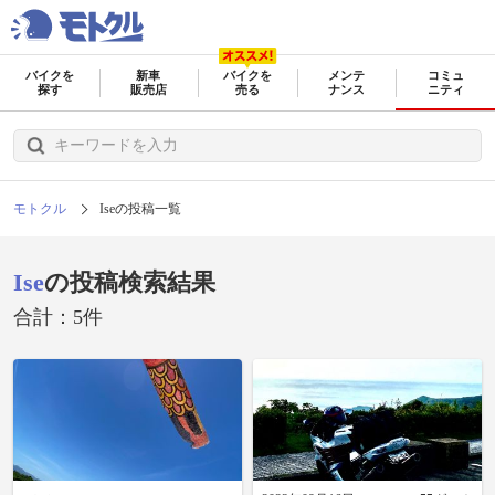
バイクを
新車
バイクを
メンテ
コミュ
探す
販売店
売る
ナンス
ニティ
モトクル
Iseの投稿一覧
Ise
の投稿検索結果
合計：5件