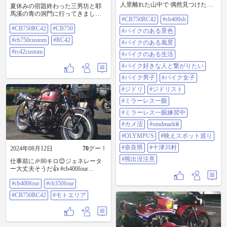
人里離れた山中で 偶然見つけた
夏休みの宿題終わった三男坊と耶
「熊出没注意」の看板 珍しく思い
馬溪の青の洞門に行ってきましたv
#CB750RC42
#cb400sb
シャッターを押す シャッター押し
#cb750rc42 #cb750 #cb750custom
たあとに気づく 奈良県にも出るん
#CB750RC42
#CB750
#rc42 #rc42custom
#バイクのある景色
かっ❗.....と😆 📷:OM-D E-10 Mark Ⅲ
#cb750custom
#RC42
📱:Galaxy S22 @61798 #cb750rc42
#バイクのある風景
#cb400sb #バイクのある景色 #バイ
#rc42custom
#バイクのある生活
クのある風景 #バイクのある生活 #
バイク好きな人と繋がりたい #バイ
#バイク好きな人と繋がりたい
ク男子 #バイク女子 #ジドリ #ジド
#バイク男子
#バイク女子
リスト #ミラーレス一眼 #ミラーレ
ス一眼練習中 #カメ活 #omdmarkiii
#ジドリ
#ジドリスト
#olympus #映えスポット巡り #奈良
#ミラーレス一眼
県 #十津川村 #熊出没注意
#ミラーレス一眼練習中
#カメ活
#omdmarkⅲ
#OLYMPUS
#映えスポット巡り
#奈良県
#十津川村
2024年08月12日
70
グー！
#熊出没注意
仕事前に🎉80キロ😊ジェネレータ
ー大丈夫そうだ👍 #cb400four
#cb350four #cb750rc42 #モトエリア
#cb400four
#cb350four
#CB750RC42
#モトエリア