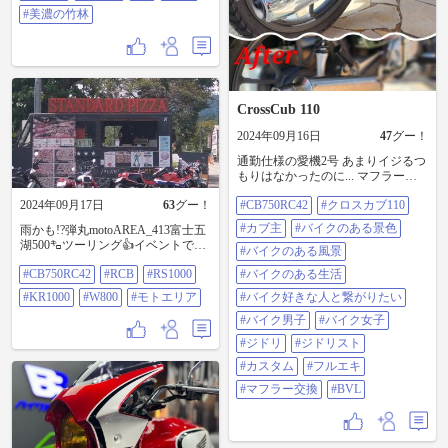
名 流れ橋（2、3枚目） やっぱり
#美濃の竹林
工事中でした 確か二年くらい前
に水害で壊れた記憶が ここからは
しごで 笠置町の潜没橋（4、5枚
目） 最後に 南山城村の恋路橋
（6、7枚目） 平日なので通行車両
もなくパシャリできました ここま
CrossCub 110
で休憩なしで走ったので お決まり
道の駅みなみやましろむらでトイ
2024年09月16日
47
グー！
レ休憩 寒い日なのでバイクも見当
たらず 早々に帰宅 寒かったけど楽
通勤仕様の愛機2号 あまりイジるつ
しく無事に帰ってこれました
もりはなかったのに... マフラーに
#CB750RC42 #cb750rc42 #流れ橋#な
手を出してしまった🤣 見た目も作
がればし #潜没橋#沈下橋 #恋路橋#
2024年09月17日
63
グー！
#CB750RC42
#クロスカブ110
りも悪くない 音は控えめ心地よい
橋 #竹林#美濃の竹林
安価なフルエキのわりに良いじゃ
#カブ主
#バイクのある景色
雨かも!?弾丸motoAREA_413富士五
ん👍 #cb750rc42 #クロスカブ110 #カ
湖500㌔ツーリング👍イベントで見
ブ主 #バイクのある景色 #バイクの
#バイクのある風景
た名車たちが…エンジンまでかけ
ある風景 #バイクのある生活 #バイ
#CB750RC42
#RCB
#RS1000
#バイクのある生活
ていただき😆ありがとうございま
ク好きな人と繋がりたい #バイク男
した🙇 #CB750RC42 #RCB #RS1000
子 #バイク女子 #ジドリ #ジドリス
#KR1000
#W800
#モトエリア
#バイク好きな人と繋がりたい
#KR1000 #W800 #モトエリア
ト #カスタム #フルエキ #マフラー
#バイク男子
#バイク女子
交換 #BVL
#ジドリ
#ジドリスト
#カスタム
#フルエキ
#マフラー交換
#BVL