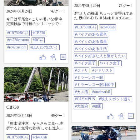
ガラスコーティング専門店 #洗車 #
2024年08月20日
74
グー！
コーティング #バイク洗車 #バイク
2024年08月24日
47
グー！
洗車 #Honda #ホンダ #CB750RC42
3年ぶりの棚田 ちょっと黄昏れてみ
た 📷️:OM-D E-10 Mark Ⅲ 📱:Galaxy
今日は平尾台v こりゃ暑いな🥵 今
S22 #cb750rc42 #cb400sb #バイクの
定期検診で行橋のクリニックで待
#CB750RC42
#cb400sb
ある景色 #バイクのある風景 #バイ
ちです😅 #cb750rc42 #cb750
クのある生活 #バイク好きな人と繋
#CB750RC42
#CB750
#cb750custom #rc42 #rc42custom #ほ
#バイクのある景色
がりたい #バイク男子 #バイク女子
んだのばいく
#cb750custom
#RC42
#ジドリ #ジドリスト #ミラーレス
#バイクのある風景
一眼 #ミラーレス一眼練習中 #カメ
#rc42custom
#ほんだのばいく
#バイクのある生活
活 #omdmarkiii #olympus #映えスポ
ット巡り #大阪府 #棚田
#バイク好きな人と繋がりたい
#バイク男子
#バイク女子
#ジドリ
#ジドリスト
#ミラーレス一眼
#ミラーレス一眼練習中
#カメ活
#omdmarkⅲ
#OLYMPUS
#映えスポット巡り
#大阪府
#棚田
CB750
2024年08月18日
49
グー！
「熊出没注意」からさらに奥へ 左
折すると無骨な鉄橋 しかし進入禁
止🚫 直進すると登山道の案内 魅力
#CB750RC42
#cb400sb
を感じず引き返し 📷:OM-D E-10