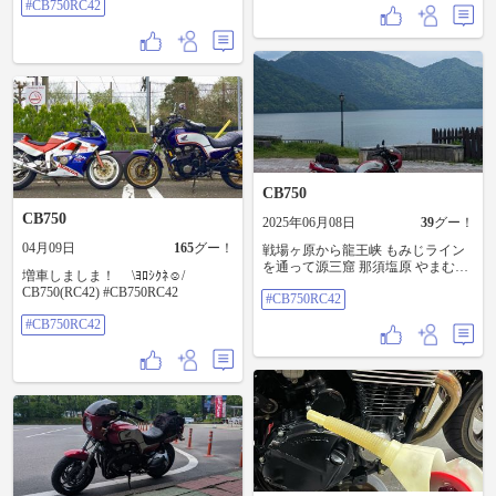
#CB750RC42
バイク #ツーリング #阿蘇
#CB750RC42
CB750
CB750
2025年06月08日
39
グー！
04月09日
165
グー！
戦場ヶ原から龍王峡 もみじライン
を通って源三窟 那須塩原 やまむら
増車しましま！ \ﾖﾛｼｸﾈ☺︎/
亭 限定角煮定食 6/7 ソロツーリン
CB750(RC42) #CB750RC42
#CB750RC42
グ初日 #CB750RC42
#CB750RC42