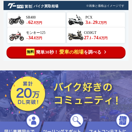
バイク買取相場
※画像と価格はイメージです
SR400
PCX
62
3
29
.9
.6
.2
万円
万円
～
～
モンキー125
C650GT
34
27
74
.8
.1
.6
万円
万円
～
～
愛車
相場
簡単30秒！
を調べる
無料
の