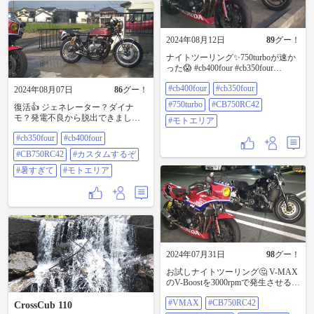
2024年08月12日
89
グー！
ナイトツーリング✨750turboが速か
った😱 #cb400four #cb350four
#750turbo #CB750RC42 #モトエリア
#cb400four
#cb350four
2024年08月07日
86
グー！
#750turbo
#CB750RC42
復活👍 ジェネレーター？ダイナ
モ？発電不良から脱出できました
#モトエリア
🙆まさかの電圧計も誤作動してて
#cb350four
#cb400four
苦労しました😂 #cb350four
#cb400four #cb750rc42 #カスタムす
#CB750RC42
#カスタムするぞ
るぞ #暑すぎて #モトエリア
#暑すぎて
#モトエリア
2024年07月31日
98
グー！
お試しナイトツーリング🤔 V-MAX
のV-Boostを3000rpmで発生させる🤮
ドーピングカスタムし夜のバイパ
#VMAX
#CB750RC42
スへ……。 #VMAX #CB750RC42 #
CrossCub 110