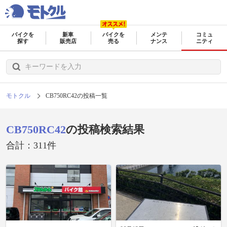
バイクを
新車
バイクを
メンテ
コミュ
探す
販売店
売る
ナンス
ニティ
モトクル
CB750RC42の投稿一覧
CB750RC42
の投稿検索結果
合計：311件