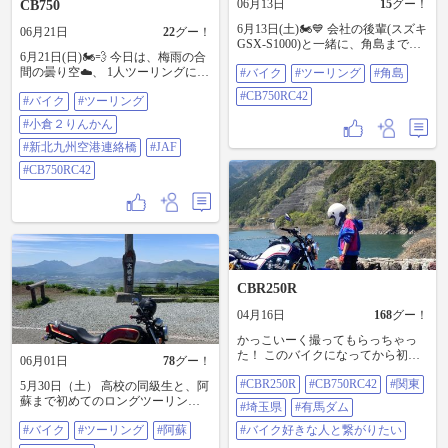
06月13日
15
グー！
CB750
6月13日(土)🏍💙 会社の後輩(スズキ
06月21日
22
グー！
GSX-S1000)と一緒に、角島までツ
6月21日(日)🏍💨 今日は、梅雨の合
ーリングに行ってきました✨ 天気
間の曇り空☁️、 1人ツーリングに行
#バイク
#ツーリング
#角島
にも恵まれて、海の青さが本当に
ってきました🤘 小倉２りんかん🛒
綺麗で、最高の一日になりました
#CB750RC42
#バイク
#ツーリング
➡︎ 新北九州空港連絡橋🌉 ➡︎ 新北九
🌊☀️ お昼は「瓦そばたかせ 角島岬
州空港✈️ ➡︎ 足立公園展望広場🌿 ➡︎
店」へ🥢 これがめちゃ美味しかっ
#小倉２りんかん
八幡東区昭和交番前交差点にて不
たです👍 さて、次はどこへ行こう
調のため、JAFを呼ぶ羽目に…🚨🔧
#新北九州空港連絡橋
#JAF
かな〜☺️🛣️ #バイク #ツーリング #
最悪の一日になってしまいました
角島 #CB750RC42
#CB750RC42
😭💦 #バイク #ツーリング #小倉２
りんかん #新北九州空港連絡橋
#JAF #CB750RC42
CBR250R
04月16日
168
グー！
かっこいーく撮ってもらっちゃっ
た！ このバイクになってから初有
06月01日
78
グー！
馬ダムっ （残りの写真はちょこだ
#CBR250R
#CB750RC42
#関東
ししてきます） #cbr250r
5月30日（土） 高校の同級生と、阿
#CB750RC42 #関東 #埼玉県 #有馬ダ
蘇まで初めてのロングツーリング
#埼玉県
#有馬ダム
ム #バイク好きな人と繋がりたい
🏍 天気にも恵まれて、どこまでも
#バイク
#ツーリング
#阿蘇
#バイク好きな人と繋がりたい
広がる阿蘇の緑が本当に最高でし
た🌿 また絶対に行きたいですね❗️ #