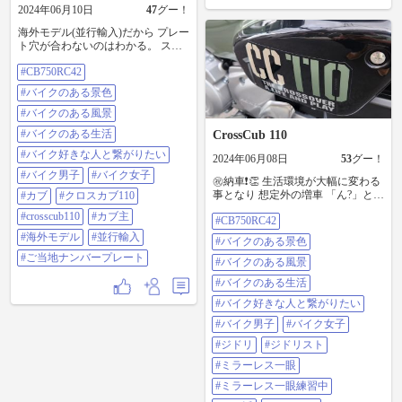
2024年06月10日
47
グー！
海外モデル(並行輸入)だから プレー
ト穴が合わないのはわかる。 ステ
ー使って付けてくれてるけど、 こ
#CB750RC42
れは無いでしょ🤣(Before) プレート
台に穴あけ加工するだけで スッキ
#バイクのある景色
リ、スマートに。 そんなに手間か
かるもんじゃないよ👍 (After)
#バイクのある風景
#cb750rc42 #バイクのある景色 #バ
#バイクのある生活
CrossCub 110
イクのある風景 #バイクのある生活
#バイク好きな人と繋がりたい #バ
#バイク好きな人と繋がりたい
2024年06月08日
53
グー！
イク男子 #バイク女子 #カブ #クロ
#バイク男子
#バイク女子
スカブ110 #crosscub110 #カブ主 #海
㊗納車❗👏 生活環境が大幅に変わる
外モデル #並行輸入 #ご当地ナンバ
事となり 想定外の増車 「ん?」と気
#カブ
#クロスカブ110
ープレート
付く人はツーな人? 先に届いたパー
#crosscub110
#カブ主
#CB750RC42
ツをぼちぼち装着して 通勤快足仕
様に仕上げて行きます カブ主の仲
#海外モデル
#並行輸入
#バイクのある景色
間入り!? #cb750rc42 #バイクのある
#ご当地ナンバープレート
景色 #バイクのある風景 #バイクの
#バイクのある風景
ある生活 #バイク好きな人と繋がり
#バイクのある生活
たい #バイク男子 #バイク女子 #ジ
ドリ #ジドリスト #ミラーレス一眼
#バイク好きな人と繋がりたい
#ミラーレス一眼練習中 #カメ活
#バイク男子
#バイク女子
#omdmarkiii #olympus #映えスポット
巡り #クロスカブ110 #crosscub110 #
#ジドリ
#ジドリスト
海外モデル #並行輸入 #カブ
#ミラーレス一眼
#ミラーレス一眼練習中