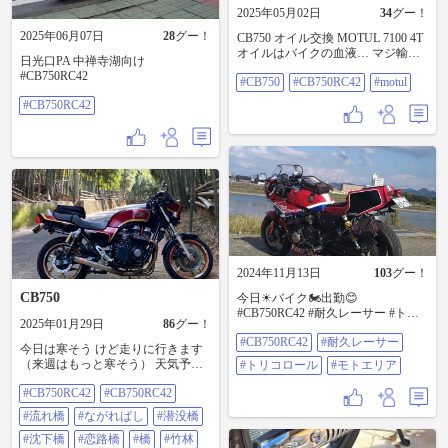
2025年05月02日
34
グー！
2025年06月07日
28
グー！
CB750 オイル交換 MOTUL 7100 4T
オイルはバイクの血液… マジ輸血
日光口PA 中禅寺湖向け
です。 ちゃんと定期的にオイル交
#CB750RC42
#CB750
#CB750RC42
#motul
換しましょうね笑 これから空冷に
は辛い季節になるので、良いオイ
#CB750RC42
ル入れてあげましょう～ 実は
MOTUL代理店ですので、ご興味あ
ればオイル交換等ご相談下さい。
その他オイルもあります。
KSFactory TEL 0568-90-7778 まで
#CB750 #CB750RC42 #motul
2024年11月13日
103
グー！
CB750
今日☀バイク🏍️出勤😊
#CB750RC42 #耐久レーサー #トリ
2025年01月29日
86
グー！
コロール #モトエリア
#CB750RC42
#耐久レーサー
今日は寒そう けど走りに行きます
（来週はもっと寒そう） 天気予報
#トリコロール
#モトエリア
見て大津京都ラインは傘の心配な
#CB750RC42
#CB750RC42
し そういえば京都流れ橋行ってな
い ということで橋三昧 橋のはし
#流れ橋
#ながればし
#潜没橋
ご 手始めに美濃の竹林（1枚目）
流れ橋近くの見どころスポット 本
#沈下橋
#恋路橋
#橋
#竹林