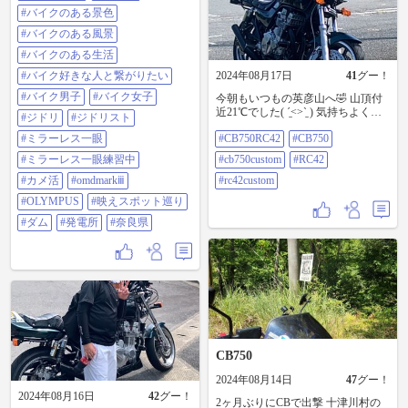
Mark Ⅲ 📱:Galaxy S22 #cb750rc42
#バイクのある景色
#cb400sb #バイクのある景色 #バイ
クのある風景 #バイクのある生活 #
#バイクのある風景
バイク好きな人と繋がりたい #バイ
#バイクのある生活
ク男子 #バイク女子 #ジドリ #ジド
リスト #ミラーレス一眼 #ミラーレ
#バイク好きな人と繋がりたい
2024年08月17日
41
グー！
ス一眼練習中 #カメ活 #omdmarkiii
#バイク男子
#バイク女子
今朝もいつもの英彦山へ🤣 山頂付
#olympus #映えスポット巡り #ダム
近21℃でした( ˊ̱˂˃ˋ̱ ) 気持ちよく走
#発電所 #奈良県
#ジドリ
#ジドリスト
って来ました💨 #cb750rc42 #cb750
#ミラーレス一眼
#CB750RC42
#CB750
#cb750custom #rc42 #rc42custom
#ミラーレス一眼練習中
#cb750custom
#RC42
#カメ活
#omdmarkⅲ
#rc42custom
#OLYMPUS
#映えスポット巡り
#ダム
#発電所
#奈良県
CB750
2024年08月14日
47
グー！
2024年08月16日
42
グー！
2ヶ月ぶりにCBで出撃 十津川村の