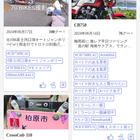
CB750
2024年06月17日
100
グー！
2024年06月14日
76
グー！
㊗10th富士河口湖オートジャンボリ
梅雨前に 激レア平日ツーリング
ー(^o^) 雨走行でドロドロ到着(T_T)
「道の駅 海南サクアス」でランチ
まさかまさかの！？ 2004年式
紀ノ川フルーツラインを流し「玉
#CB750RC42
CB750RC42が！ 70’BIKESの撮影に
#CB750RC42
#cb400sb
川峡」へ 玉川峡は思ってたのと違
( ﾟдﾟ)ﾊｯ! 今回、最大の目的！
った感じで残念 ラストはお決まり
#富士河口湖オートジャンボリー
#バイクのある景色
MotoAREA413ブースを見学♪貴重な
の 「ライダーズカフェ·リトルパイ
お話しや連絡先まで交換できて大
#70’BIKES
#モトエリア
ン」 📷:OM-D E-10 Mark Ⅲ
#バイクのある風景
満足(⁠灬⁠º⁠‿⁠º⁠灬⁠)⁠ 帰りも愛知に入った
📱:Galaxy S22 #cb750rc42 #cb400sb #
#MotoAREA413
#バイクのある生活
瞬間にゲリラ豪雨(;_;) 無事、帰る事
バイクのある景色 #バイクのある風
ができました(^o^) #CB750RC42 #富
景 #バイクのある生活 #バイク好き
#バイク好きな人と繋がりたい
士河口湖オートジャンボリー
な人と繋がりたい #バイク男子 #バ
#バイク男子
#バイク女子
#70’BIKES #モトエリア
イク女子 #ジドリ #ジドリスト #ミ
#MotoAREA413
ラーレス一眼 #ミラーレス一眼練習
#ジドリ
#ジドリスト
中 #カメ活 #omdmarkiii #olympus #映
#ミラーレス一眼
えスポット巡り
#ミラーレス一眼練習中
#カメ活
#omdmarkⅲ
#OLYMPUS
#映えスポット巡り
CrossCub 110