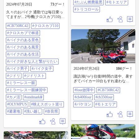
たぶん燃費最悪 #モトエリア #トリ
#たぶん燃費最悪
#モトエリア
2024年07月28日
73
グー！
コロール
#トリコロール
久々のおバイク 通勤では毎日乗っ
てますが... 2号機(クロスカブ110)で
初の遠乗り 涼を求め 1号機(CB750)
#CB750RC42
#クロスカブ110
では 行けない? 行かない? 行かなか
った? 未舗装路のある林道へ 通勤の
#クロスカブで林道
ために増車した2号機 出動機会が確
実に増える予感 📷:OM-D E-10 Mark
#バイクのある景色
Ⅲ #cb750rc42 #クロスカブ110 #クロ
#バイクのある風景
スカブで林道 #バイクのある景色 #
バイクのある風景 #バイクのある生
#バイクのある生活
活 #バイク好きな人と繋がりたい #
#バイク好きな人と繋がりたい
バイク男子 #バイク女子 #ジドリ #
ジドリスト #ミラーレス一眼 #ミラ
#バイク男子
#バイク女子
2024年07月24日
104
グー！
ーレス一眼練習中 #カメ活
#ジドリ
#ジドリスト
諏訪湖(^o^) 往復8時間の道中、暑す
#omdmarkiii #olympus #映えスポット
ぎてバイカー10台もすれ違わなか
巡り #避暑地 #洗い越し #奈良県
#ミラーレス一眼
った(ﾟдﾟ)！ #four故障中
#ミラーレス一眼練習中
#four故障中
#CB750RC42
#CB750RC42 #cb400four #cb350four
#バケヨン #モトエリア
#カメ活
#omdmarkⅲ
#cb400four
#cb350four
#OLYMPUS
#映えスポット巡り
#バケヨン
#モトエリア
#避暑地
#洗い越し
#奈良県