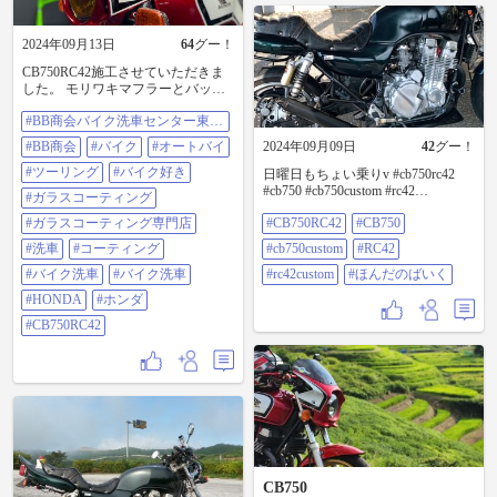
2024年09月13日
64
グー！
CB750RC42施工させていただきま
した。 モリワキマフラーとバック
ステップ、ゲイルスピード製ホイ
#BB商会バイク洗車センター東京
ール、FCRキャブ、オーリンンズサ
大田
ス、ブレンボ製ブレーキと豪華な
#BB商会
#バイク
#オートバイ
2024年09月09日
42
グー！
使用になっております。まずは全
体を徹底洗車して、軽研磨で、く
#ツーリング
#バイク好き
日曜日もちょい乗りv #cb750rc42
すみを除去。仕上げにBBプレミア
#cb750 #cb750custom #rc42
#ガラスコーティング
ムガラスコーティングを施しまし
#rc42custom #ほんだのばいく
た。赤と白の塗装面がクリアに輝
#ガラスコーティング専門店
#CB750RC42
#CB750
きました。 東京都大田区からご来
#洗車
#コーティング
#cb750custom
#RC42
店いただき、誠にありがとうござ
います。 またのご来店をスタッフ
#バイク洗車
#バイク洗車
#rc42custom
#ほんだのばいく
一同お待ちしております。
#HONDA
#ホンダ
━━━━━━━━━━━━━━━ BB商会バイク
洗車センター東京大田 営業時間
#CB750RC42
10：00-22：00 年中無休 https://bb-
bike.com 東京都大田区池上8-18-20
コーポ原田１F 03-6410-5975 info-
bbota@bb-bike.com ●2号店オープン
予定 BB FACTORY 修理・整備・カ
スタム・車検の専門店 東京都足立
区 ━━━━━━━━━━━━━━ #bb商会バイ
ク洗車センター東京大田 #bb商会 #
バイク #オートバイ #ツーリング #
CB750
バイク好き #ガラスコーティング #