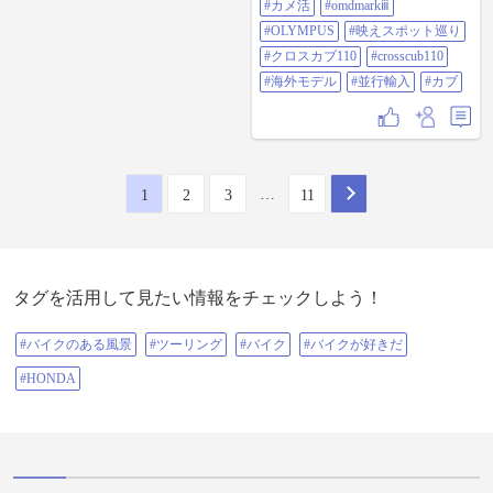
#カメ活
#omdmarkⅲ
#OLYMPUS
#映えスポット巡り
#クロスカブ110
#crosscub110
#海外モデル
#並行輸入
#カブ
…
1
2
3
11
タグを活用して見たい情報をチェックしよう！
#バイクのある風景
#ツーリング
#バイク
#バイクが好きだ
#HONDA