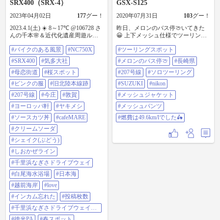
SRX400（SRX-4）
GSX-S125
2023年04月02日
177
グー！
2020年07月31日
103
グー！
2023.4.1(土) ☀️ 8～17℃ @106728 さ
昨日、メロンのバス停🍈いてきた
んの千本🌸＆近代化遺産周遊ルー
😀 上下メッシュ仕様でツーリング
ト巡りに御一緒させて頂きました
🙆‍♂️ なかなか快適👏 ちょっと雨に☔
#バイクのある風景
#NC750X
#ツーリングスポット
ありがとうございました🙇‍♀️ 旧北陸
やられたけど...😅 #ツーリングスポ
本線トンネルは初めてだったので
ット #メロンのバス停🍈 #長崎県
#SRX400
#気多大社
#メロンのバス停🍈
#長崎県
ワクワク😂 狭いから交互通行で3分
#207号線 #ソロツーリング 385km
や5分待ちの🚥方式 苔むしてたり山
#母恋街道
#桜スポット
#SUZUKI #Nikon #メッシュジャケ
#207号線
#ソロツーリング
の水が滴ってたりと...未体験ゾーン
ット #メッシュパンツ #燃費は
#ビンクの服
#旧北陸本線跡
#SUZUKI
#nikon
🥶 #バイクのある風景 #NC750X
49.6km/lでした🛵
#SRX400 #気多大社 #母恋街道 #桜
#207号線
#今庄
#敦賀
#メッシュジャケット
スポット #ビンクの服 #旧北陸本線
#ヨーロッパ軒
#ヤキメシ
#メッシュパンツ
跡 #207号線 #今庄 #敦賀 #ヨーロッ
パ軒 #ヤキメシ #ソースカツ丼
#ソースカツ丼
#cafeMARE
#燃費は49.6km/lでした🛵
#cafeMARE #クリームソーダ #シェ
#クリームソーダ
イク(ぶどう) #しおかぜライン #千
里浜なぎさドライブウェイ #白尾海
#シェイク(ぶどう)
水浴場 #日本海 #越前海岸 #love #イ
#しおかぜライン
ンカム忘れた #投稿枚数 #千里浜な
ぎさドライブウェイ今浜口 #徳光
#千里浜なぎさドライブウェイ
PA #春スポット
#白尾海水浴場
#日本海
#越前海岸
#love
#インカム忘れた
#投稿枚数
#千里浜なぎさドライブウェイ今
浜口
#徳光PA
#春スポット