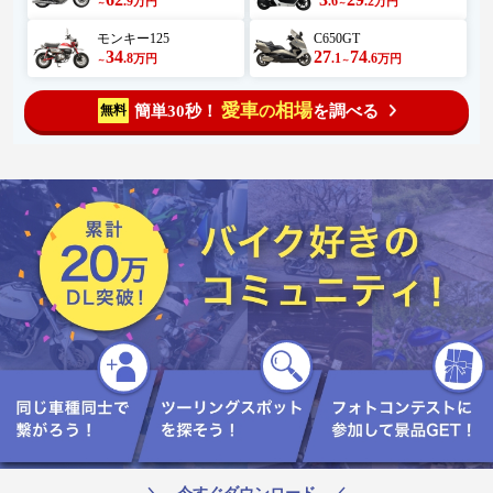
.9
.6
.2
万円
万円
～
～
モンキー125
C650GT
34
27
74
.8
.1
.6
万円
万円
～
～
愛車
相場
簡単30秒！
を調べる
無料
の