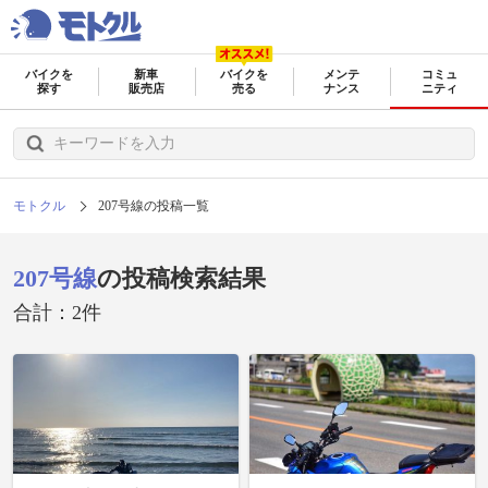
バイクを
新車
バイクを
メンテ
コミュ
探す
販売店
売る
ナンス
ニティ
モトクル
207号線の投稿一覧
207号線
の投稿検索結果
合計：2件