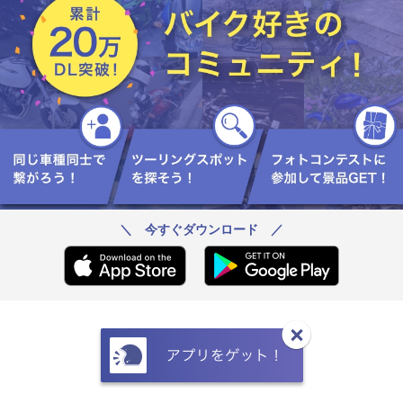
＼ 今すぐダウンロード ／