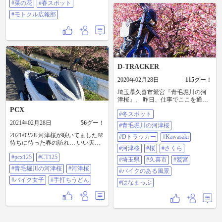
祭り
#菜の花
#春スポット
#モトクル広報部
D-TRACKER
2020年02月28日
115
グー！
埼玉県久喜市鷲宮『青毛堀川の河
津桜』。 昨日、仕事でここを通過
した際、河津桜が満開を迎えてる
PCX
#冬スポット
事を知り、どうしてもバイクとパ
シャリしたくて、本日の午後Dトラ
2021年02月28日
56
グー！
#青毛堀川の河津桜
号でちょいっとバビューンしてき
2021/02/28 河津桜が咲いてました🌸
ました😁。 平日でも満開の河津桜
#Dトラッカー
#Kawasaki
待ちに待った春の訪れ… いい天気
を楽しんでる方も多く、 1キロを越
#河津桜
#桜
#さくら
ですなぁー😊 今日のお昼は通りが
える桜並木は、青空と相まって、
#pcx125
#CT125
かりに立ち寄った 手打ち麺屋「 め
最高に映えてました。 見頃は今週
#埼玉県
#久喜市
#鷲宮
んこや岡安 」🍲 明治創業らしい老
末までかな？。 『春近し！』です
#青毛堀川の河津桜
#河津桜
#バイクのある風景
舗名店ﾃﾞｼﾀ💕 #pcx125 #ct125 #青毛
ね😊 近場でも、こんな良いとこが
堀川の河津桜 #河津桜 #バイク女子
#バイク女子
#手打ちうどん
あるのは嬉しい限りです😊 #冬スポ
#はなまっぷ
#手打ちうどん
ット #青毛堀川の河津桜 #Dトラッ
カー #kawasaki #河津桜 #桜 #さくら
#埼玉県 #久喜市 #鷲宮 #バイクのあ
る風景 #はなまっぷ