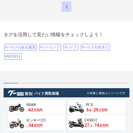
1
タグを活用して見たい情報をチェックしよう！
#バイクのある風景
#ツーリング
#バイク
#バイクが好きだ
#HONDA
バイク買取相場
※画像と価格はイメージです
SR400
PCX
62
3
29
.9
.6
.2
万円
万円
～
～
モンキー125
C650GT
34
27
74
.8
.1
.6
万円
万円
～
～