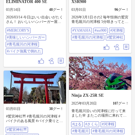
ELIMINATOR 400 SE
XSR900
03月14日
48
グー！
03月01日
96
グー！
2026/03/14 今日はいい出会いがたく
2026年3月1日その2 毎年恒例の鷲宮
さん！ おいしいハンバーガー屋さ
青毛堀川の河津桜 5分咲きってとこ
ん とても気さくな店主さん 桜の下
ろです #YAMAHA #xsr900 #河津桜
#MERCORY'S
#YAMAHA
#xsr900
#河津桜
でおしゃべりできたバイク乗りさ
#青毛堀川の河津桜 #鷲宮神社
ん♀ 良い日でした しかし 先日すご
#美味しいハンバーガー
#青毛堀川の河津桜
#鷲宮神社
い強風が吹き荒れた日 駐車場に停
めていたバイクが 帰宅したら倒れ
#青毛堀川の河津桜
てた… びっくり＆ショック😱 新車
#バイク強風で倒れた
なのに傷がついちゃった…… 予想
もできない出来事(｡ω｡；)ｧｧ･･
#MERCORY'S DINER #美味しいハ
ンバーガー #青毛堀川の河津桜 #バ
イク強風で倒れた
Ninja ZX-25R SE
2025年03月20日
107
グー！
03月01日
38
グー！
青毛堀川沿いの河津桜に行って来
ました🌸 またこの場所に来れて🏍️
#鷲宮神社⛩️ #青毛堀川の河津桜 #
🌸の写真を撮りながら、当時の思
バイクのある風景 #バイク乗りと繋
#はる
#さくら
#河津桜
いを馳せると同時に、改めて月日
がりたい
の経つ早さには驚かされます😵 🏍️
#鷲宮神社⛩️
#青毛堀川
#青毛堀川の河津桜
🌸の撮影途中、２度ご年配の方か