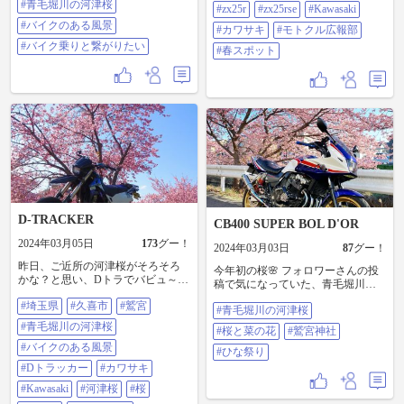
#青毛堀川の河津桜
ら声を掛けられ、バイクと一緒の
#zx25r
#zx25rse
#Kawasaki
写真を撮っていただきました📸✨
#バイクのある風景
#カワサキ
#モトクル広報部
基本、ソロツーなので貴重な写真
#バイク乗りと繋がりたい
となり、誠にありがとうございま
#春スポット
した🙏 風の強い日でしたが、春の
訪れを実感させていただきました
🥰 …また、来年も楽しみにしてい
ます♪ #はる #さくら #河津桜 #青毛
堀川 #青毛堀川の河津桜 #zx25r
#zx25rse #kawasaki #カワサキ #モト
クル広報部 #春スポット
D-TRACKER
CB400 SUPER BOL D'OR
2024年03月05日
173
グー！
2024年03月03日
87
グー！
昨日、ご近所の河津桜がそろそろ
今年初の桜🌸 フォロワーさんの投
かな？と思い、Dトラでバビュ～ん
稿で気になっていた、青毛堀川の
してきました。 河津桜、満開頂き
河津桜へ☺️ 桜は、見頃でほぼ満開
#埼玉県
#久喜市
#鷲宮
ました～😆。 そして、菜の花のコ
#青毛堀川の河津桜
🌸菜の花も咲いていて とっても綺
ラボも。 めっちゃ綺麗でございま
麗でした😍 バイクも映えました
#青毛堀川の河津桜
#桜と菜の花
#鷲宮神社
した😊。 #埼玉県 #久喜市 #鷲宮 #
笑 帰りに立派な鳥居⛩️がある鷲宮
青毛堀川の河津桜 #バイクのある風
#バイクのある風景
神社へ、しっかりとお参りして、
#ひな祭り
景 #Dトラッカー #カワサキ
今日はひな祭りですので、限定ご
#Dトラッカー
#カワサキ
#kawasaki #河津桜 #桜 #菜の花 #春
朱印もらいました。 #青毛堀川の河
スポット #モトクル広報部
#Kawasaki
#河津桜
#桜
津桜 #桜と菜の花 #鷲宮神社 #ひな