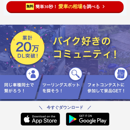
愛車
相場
簡単30秒！
を調べる
無料
の
＼ 今すぐダウンロード ／