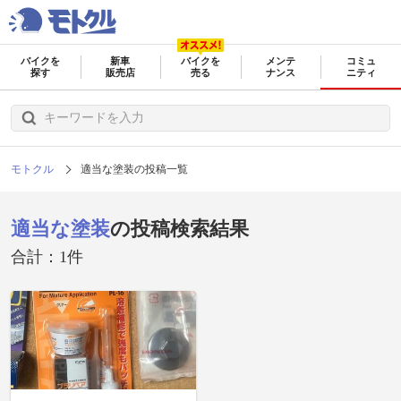
バイクを
新車
バイクを
メンテ
コミュ
探す
販売店
売る
ナンス
ニティ
モトクル
適当な塗装の投稿一覧
適当な塗装
の投稿検索結果
合計：1件