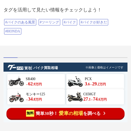
タグを活用して見たい情報をチェックしよう！
#バイクのある風景
#ツーリング
#バイク
#バイクが好きだ
#HONDA
バイク買取相場
※画像と価格はイメージです
SR400
PCX
62
3
29
.9
.6
.2
万円
万円
～
～
モンキー125
C650GT
34
27
74
.8
.1
.6
万円
万円
～
～
愛車
相場
簡単30秒！
を調べる
無料
の