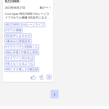
RZ250RR
2025年08月27日
45
グー！
Cowl repair #RZ250RR #ガレージラ
イフ #カウル補修 #試走中にまさか
の #夏休みの課題延長 #プラリペア
#RZ250RR
#ガレージライフ
#型取くん #雑な作業 #適当な塗装 #
スクリーン付ければ #見えなくなる
#カウル補修
ような #特にネタ無し #備忘録
#試走中にまさかの
#夏休みの課題延長
#プラリペア
#型取くん
#雑な作業
#適当な塗装
#スクリーン付ければ
#見えなくなるような
#特にネタ無し
#備忘録
1