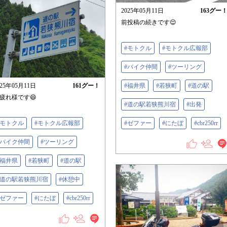
2025年05月11日
163
グー
前投稿の続きです😌
#モトクル
#モトクル広報部
#バイク仲間
#ツーリング
025年05月11日
161
グー！
#福井県
#若狭町
#道の駅
疲れ様です😄
#道の駅若狭熊川宿
#出発
#モトクル
#モトクル広報部
#ゼファー
#にたぼ
#cbr250rr
#バイク仲間
#ツーリング
#福井県
#若狭町
#道の駅
#道の駅若狭熊川宿
#休憩中
#ゼファー
#にたぼ
#cbr250rr