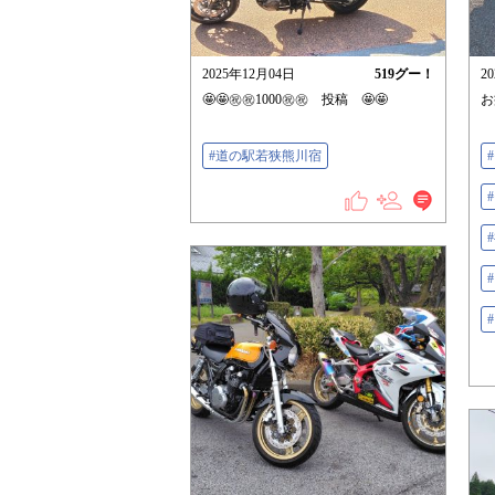
2025年12月04日
519
グー！
2
🤩🤩㊗㊗1000㊗㊗ 投稿 🤩🤩
お
#道の駅若狭熊川宿