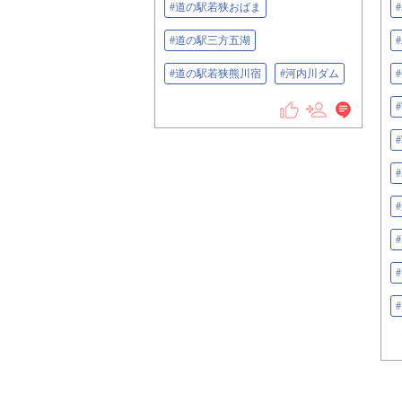
#道の駅若狭おばま
#道の駅三方五湖
#道の駅若狭熊川宿
#河内川ダム
#