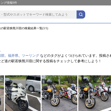
ング情報9件
の駅若狭熊川宿の検索結果一覧(1/1)
。
報部
、
福井県
、
ツーリング
などのタグがよくつけられています。投稿さ
など道の駅若狭熊川宿に関する投稿をチェックして参考にしよう！