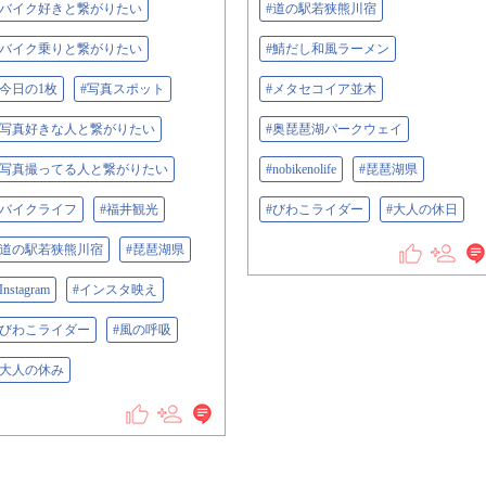
#バイク好きと繋がりたい
#道の駅若狭熊川宿
#バイク乗りと繋がりたい
#鯖だし和風ラーメン
#今日の1枚
#写真スポット
#メタセコイア並木
#写真好きな人と繋がりたい
#奥琵琶湖パークウェイ
#写真撮ってる人と繋がりたい
#nobikenolife
#琵琶湖県
#バイクライフ
#福井観光
#びわこライダー
#大人の休日
#道の駅若狭熊川宿
#琵琶湖県
Instagram
#インスタ映え
#びわこライダー
#風の呼吸
#大人の休み