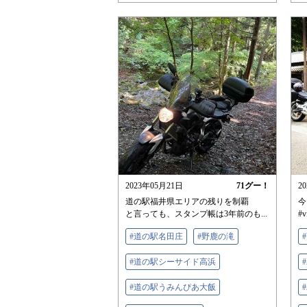
2023年05月21日
71
グー！
2
道の駅福井県エリアの残りを制覇
今
と言っても、スタンプ帳は3年前のも...
#v
#道の駅名田庄
#野鹿の滝
#道の駅シーサイド高浜
#道の駅うみんぴあ大飯