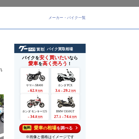
メーカー・バイク一覧
バイク買取相場
安く買いたい
バイクを
なら
愛車
高く売ろう
を
！
れ
ヤマハ SR400
ホンダ PCX
62
3
29
.9
.6
.2
～
万円
～
万円
ホンダ モンキー125
BMW C650GT
34
27
74
.8
.1
.6
～
万円
～
万円
愛車
相場
の
を調べる
無料
※画像と価格はイメージです