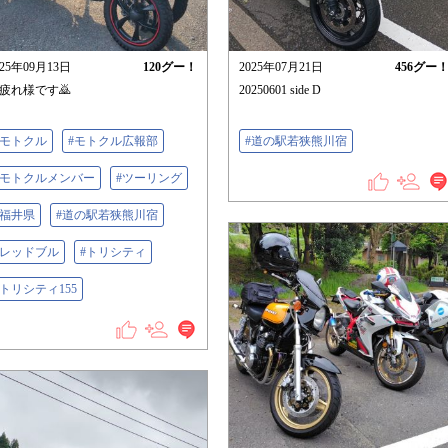
025年09月13日
120
グー！
2025年07月21日
456
グー
疲れ様です🙇
20250601 side D
#モトクル
#モトクル広報部
#道の駅若狭熊川宿
#モトクルメンバー
#ツーリング
#福井県
#道の駅若狭熊川宿
#レッドブル
#トリシティ
#トリシティ155