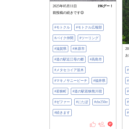
2025年05月11日
196
グー！
前投稿の続きです😌
#モトクル
#モトクル広報部
#バイク仲間
#ツーリング
#滋賀県
#米原市
2
お
#道の駅近江母の郷
#高島市
#メタセコイア並木
#マキノサニービーチ
#福井県
#若狭町
#道の駅若狭熊川宿
#ゼファー
#にたぼ
#cbr250rr
#続きます