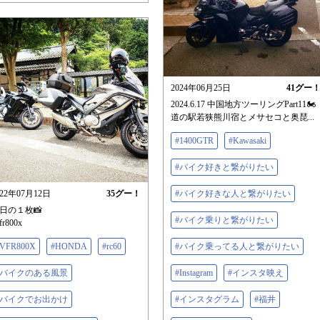
2024年06月25日
41
グー
2024.6.17 中国地方ツーリングPart11🏍⁡⁡
道の駅若狭熊川宿とメサセコと奥琵...
#1400GTR
#Kawasaki
#バイク好きと繋がりたい
022年07月12日
35
グー！
#バイク好きな人と繋がりたい
日の１枚📸
#バイク乗りと繋がりたい
fr800x
#VFR800X
#HONDA
#rc60
#バイク乗ってる人と繋がりたい
#バイクのある風景
#Instagram
#インスタ映え
#バイクでお出かけ
#インスタグラム
#福井