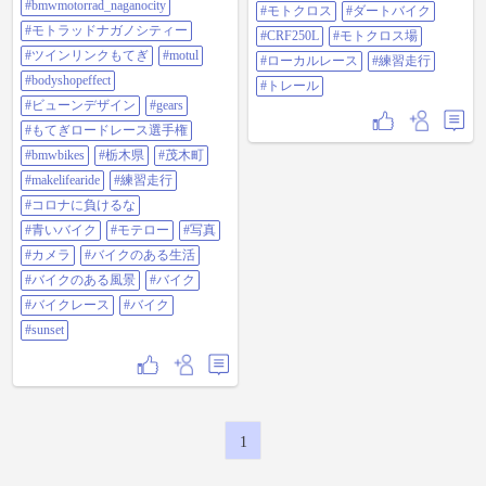
ス場を走っていました。 足回りと
#bmwmotorrad_naganocity
#モトクロス
#ダートバイク
2021.2.20 #g310r #ツインリンクもて
排気系を換えればソコソコ走る事
ぎ #bmw #bmwmotorrad
#モトラッドナガノシティー
が出来ますが、やはり車重が一番
#CRF250L
#モトクロス場
#bmwmotorcycle #bmwmotorsport
のネックですかね…😅
#ツインリンクもてぎ
#motul
#ローカルレース
#練習走行
#bmwmotorrad_naganocity #モトラッ
ドナガノシティー #ツインリンクも
#bodyshopeffect
#トレール
てぎ#motul #bodyshopeffect #ビュー
#ビューンデザイン
#gears
ンデザイン #gears #もてぎロードレ
ース選手権 #bmwbikes #栃木県 #茂
#もてぎロードレース選手権
木町 #makelifearide #練習走行 #コロ
#bmwbikes
#栃木県
#茂木町
ナに負けるな #青いバイク #モテロ
ー #写真 #カメラ #バイクのある生
#makelifearide
#練習走行
活 #バイクのある風景 #バイク #バ
#コロナに負けるな
イクレース #バイク #sunset
#青いバイク
#モテロー
#写真
#カメラ
#バイクのある生活
#バイクのある風景
#バイク
#バイクレース
#バイク
#sunset
1