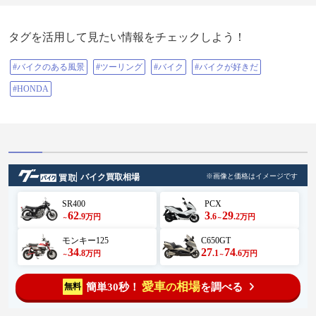
タグを活用して見たい情報をチェックしよう！
#バイクのある風景
#ツーリング
#バイク
#バイクが好きだ
#HONDA
バイク買取相場
※画像と価格はイメージです
SR400
PCX
62
3
29
.9
.6
.2
万円
万円
～
～
モンキー125
C650GT
34
27
74
.8
.1
.6
万円
万円
～
～
愛車
相場
簡単30秒！
を調べる
無料
の