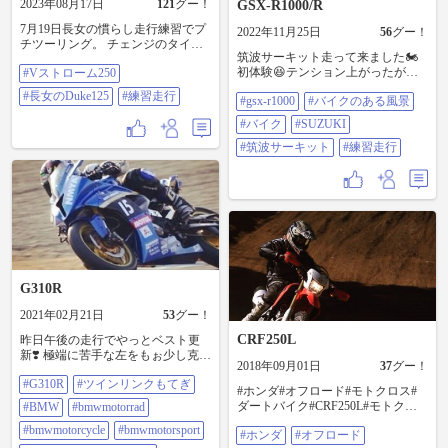
2023年08月17日
121
グー！
GSX-R1000/R
7月19日長女の慣らし走行練習でプ
2022年11月25日
56
グー！
チツーリング。 チェンジのタイミ
筑波サーキット走って来ました🏍️
ング及びアクセル、クラッチの操
初体験😆テンション上がったが難
#Vストローム250
作方や路上での注意事項⚠️とかイン
しい😱 課題が山積み😭練習あるの
カムで教えての走行練習でした。
#長女のDuke125
#練習走行
#gsx-r1000
#バイクのある風景
み💪 #gsx-r1000 #バイクのある風景
自宅🏠⇆オートリゾートアルテン
#バイク #SUZUKI #筑波サーキット
(苫小牧のキャンプ🏕️場)を往復
#バイク
#SUZUKI
#練習走行
26kmを何とか無事帰ってきまし
#筑波サーキット
#練習走行
た。 26kmが、100km位に感じ、長
女より緊張して疲れました（笑）
🤣 #Vストローム250 #長女の
Duke125 #練習走行
G310R
2021年02月21日
53
グー！
CRF250L
昨日午後の走行でやっとベスト更
新❣️ 極端に苦手な左をもぉ少し克服
2018年09月01日
37
グー！
出来れば❗️かなりタイムUP出来そう
#G310R
#ツインリンクもてぎ
な気がするんだよなぁ〜 左をもっ
#ホンダ#オフロード#モトクロス#
と練習しないとなぁ〜😓 4月の開幕
ダートバイク#CRF250L#モトクロ
#BMW
#bmwmotorrad
迄にもっと頑張らないと💪 それに
ス場#ローカルレース#練習走行#ト
してもミシュランのモータホーム❓
#bmwmotorcycle
#bmwmotorsport
#ホンダ
#オフロード
レール 以前はCRF250Lでモトクロ
お立ち台❓なんだったんだろ