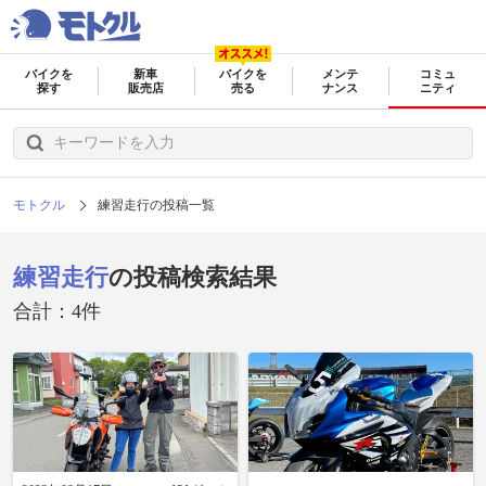
バイクを
新車
バイクを
メンテ
コミュ
探す
販売店
売る
ナンス
ニティ
モトクル
練習走行の投稿一覧
練習走行
の投稿検索結果
合計：4件