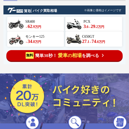
#ヒノキとバイク #渋滞は嫌い #米
処 #短足仕様 #初夏
バイク買取相場
※画像と価格はイメージです
SR400
PCX
62
3
29
.9
.6
.2
万円
万円
～
～
モンキー125
C650GT
34
27
74
.8
.1
.6
万円
万円
～
～
愛車
相場
簡単30秒！
を調べる
無料
の