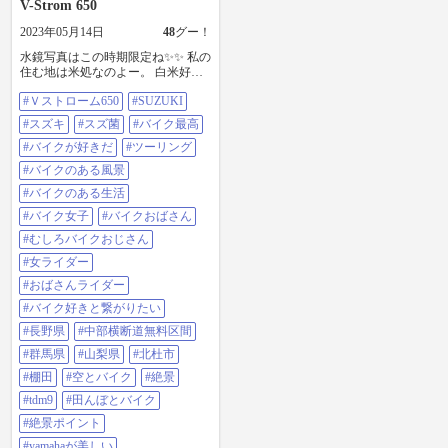
V-Strom 650
2023年05月14日
48
グー！
水鏡写真はこの時期限定ね✨✨ 私の
住む地は米処なのよー。 白米好き
な私には、新米の秋が楽しみーー
#Ｖストローム650
#SUZUKI
ー🍚 と言うことで… 今回は榛名湖
とアプト式で有名な眼鏡橋を行き
#スズキ
#スズ菌
#バイク最高
ます！が 私の住む地は米処で、こ
の時期は代掻きをして水を張った
#バイクが好きだ
#ツーリング
田んぼが並びます。 風の無い朝は
#バイクのある風景
水鏡になり、とても美しく大好き
な景色に早変わりです。 贅沢です
#バイクのある生活
よねー✨ 棚田なのですが、上から
#バイク女子
#バイクおばさん
の写真を撮る場所が無いので、全
体的な棚田撮影は難しいのですけ
#むしろバイクおじさん
れど… バイクばーーーーん！の写
#女ライダー
真も良いのですが、私はほぼ、ほ
ぼほぼ、引きの写真多めです。景
#おばさんライダー
色とバイクを撮りたいのでね。 秋
#バイク好きと繋がりたい
には黄金色の稲がたわわに実り、
黄金色の景色になります。 日本最
#長野県
#中部横断道無料区間
高ーーー🍀 さて、六枚目の写真以
#群馬県
#山梨県
#北杜市
降はゴールデンウィーク中に家の
敷地と隣(廃墟のような…) の間にそ
#棚田
#空とバイク
#絶景
びえ立つ、一本のヒノキ… これが
#tdm9
#田んぼとバイク
ぐんぐん大きくなれば大変なこと
になりそうなので、伐採してもら
#絶景ポイント
うことになりました。 すでに素人
#yamahaが美しい
が伐採出来る高さをゆうに超え、