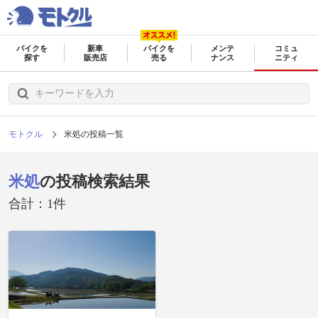
バイクを
新車
バイクを
メンテ
コミュ
探す
販売店
売る
ナンス
ニティ
モトクル
米処の投稿一覧
米処
の投稿検索結果
合計：1件