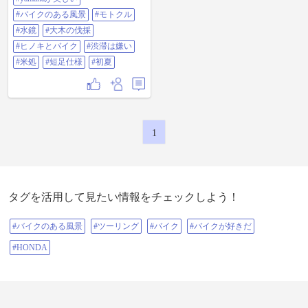
業者に頼まなければなりません。
#バイクのある風景
#モトクル
結果多大な金額を払ったのですが
😣😣😣 でも、でも、でも… 隣(廃
#水鏡
#大木の伐採
墟のような…)の家にも同じくらい
#ヒノキとバイク
#渋滞は嫌い
のヒノキがあるので何とも…悩ま
しいのですが… 森に住む宿命です
#米処
#短足仕様
#初夏
かね😞 このヒノキをどうするか…
薪にするのにもあまりに太すぎ
て… これまた悩ましい… 9枚目の
写真は自分の敷地のヒノキを伐採
してもらったのに、隣の家の敷地
にもそびえ立つヒノキ… 困ったも
1
んです… 次回、群馬県に出発だ
ー！中部横断道長野無料区間があ
りがたい！お昼はやっぱり肉肉肉
ーーー❤️うまうまでしたと榛名湖
の巻き！ #Vストローム650
#SUZUKI #スズキ #スズ菌 #バイク
最高 #バイクが好きだ #ツーリング
タグを活用して見たい情報をチェックしよう！
#バイクのある風景 #バイクのある
生活 #バイク女子 #バイクおばさ
#バイクのある風景
ん #むしろバイクおじさん #女ライ
#ツーリング
#バイク
#バイクが好きだ
ダー #おばさんライダー #バイク好
きと繋がりたい #長野県 #中部横断
#HONDA
道無料区間 #群馬県 #山梨県 #北杜
市 #棚田 #空とバイク #絶景 #tdm9 #
田んぼとバイク #絶景ポイント
#YAMAHAが美しい #バイクのある
風景 #モトクル #水鏡 #大木の伐採