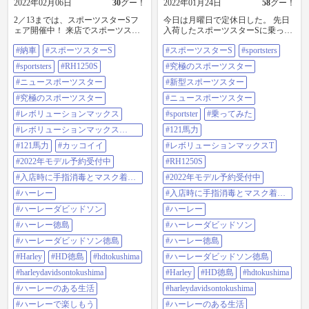
2022年02月06日
30
グー！
2022年01月24日
58
グー！
2／13までは、スポーツスターSフ
今日は月曜日で定休日した。 先日
ェア開催中！ 来店でスポーツスタ
入荷したスポーツスターSに乗って
ー65周年記念ステッカー、試乗で
みました！ 新型レボリューション
#納車
#スポーツスターS
#スポーツスターS
#sportsters
ネックウォーマープレゼント中！※
マックス1250Tエンジンを味わいな
残りわずか！ スポーツスターSに試
がら近所をひと回りしただけです
#sportsters
#RH1250S
#究極のスポーツスター
乗しよう！ スポーツスターSを見に
が、121馬力あるエンジンは迫力も
行こう！ スポーツスターSといえ
#ニュースポーツスター
んです！ 車重も228kgと軽いので扱
#新型スポーツスター
ば、昨日納車させていただきまし
いやすくて、足つきも良くて安
#究極のスポーツスター
#ニュースポーツスター
た！ 昨日納車のお客様車両のご紹
心！ ずっと走りたくなるマシンで
介です。 話題のスポーツスターS！
した！ 時間が無くて遠乗りができ
#レボリューションマックス
#sportster
#乗ってみた
ニュースポーツスター！ 究極のス
ませんでしたが、今度は高速道路
#レボリューションマックス
#121馬力
ポーツスターです！ 見た目good！
や長い時間を走ってもっとスポー
1250T
走りもgood！ パワフルなマシンで
ツスターSを感じたいですねえ。 試
#121馬力
#カッコイイ
#レボリューションマックスT
す。 カスタムはETC車載器を装着
乗車になるスポーツスターSは明日
#2022年モデル予約受付中
#RH1250S
いただきました。 ご購入いただき
入荷予定ですので、入荷次第急ピ
ましたT様ありがとうございまし
ッチで仕上げて週末から試乗でき
#入店時に手指消毒とマスク着用
#2022年モデル予約受付中
た。楽しいハーレーライフをお過
るように頑張ります！ お待ちくだ
お願いします
#ハーレー
#入店時に手指消毒とマスク着用
ごしください。 #納車 #スポーツス
さいませ。 スポーツスターSの詳細
お願いします
ターS #sportsters #RH1250S #ニュー
はコチラ↓ https://www.harley-
#ハーレーダビッドソン
#ハーレー
スポーツスター #究極のスポーツス
davidson.com/jp/ja/motorcycles/sportste
#ハーレー徳島
#ハーレーダビッドソン
ター #レボリューションマックス #
r-s.html #スポーツスターS
レボリューションマックス1250t
#sportsters #究極のスポーツスター #
#ハーレーダビッドソン徳島
#ハーレー徳島
#121馬力 #かっこいい #2022年モデ
新型スポーツスター #ニュースポー
#Harley
#HD徳島
#hdtokushima
#ハーレーダビッドソン徳島
ル予約受付中 #入店時に手指消毒と
ツスター #sportster #乗ってみた
マスク着用お願いします #ハーレー
#121馬力 #レボリューションマック
#harleydavidsontokushima
#Harley
#HD徳島
#hdtokushima
#ハーレーダビッドソン #ハーレー
スT #RH1250S #2022年モデル予約
#ハーレーのある生活
#harleydavidsontokushima
徳島 #ハーレーダビッドソン徳島
受付中 #入店時に手指消毒とマスク
#harley #HD徳島 #hdtokushima
着用お願いします #ハーレー #ハー
#ハーレーで楽しもう
#ハーレーのある生活