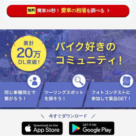
愛車
相場
簡単30秒！
を調べる
無料
の
＼ 今すぐダウンロード ／