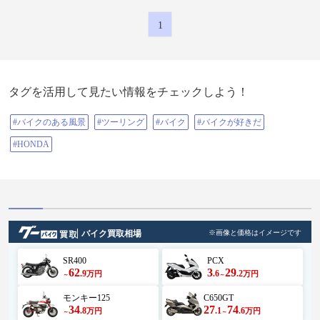
1
タグを活用して見たい情報をチェックしよう！
#バイクのある風景
#ツーリング
#バイク
#バイクが好きだ
#HONDA
バイク買取相場
※画像と価格はイメージです
SR400
PCX
62
3
29
.9
.6
.2
万円
万円
～
～
モンキー125
C650GT
34
27
74
.8
.1
.6
万円
万円
～
～