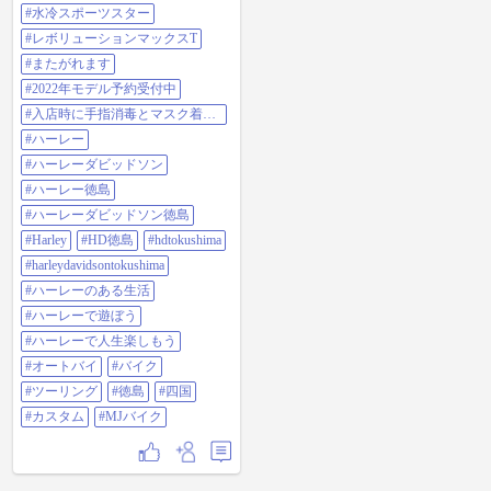
#新型スポーツスター #水冷スポー
#水冷スポーツスター
ツスター #レボリューションマック
スT #またがれます #2022年モデル
#レボリューションマックスT
予約受付中 #入店時に手指消毒とマ
#またがれます
スク着用お願いします #ハーレー #
ハーレーダビッドソン #ハーレー徳
#2022年モデル予約受付中
島 #ハーレーダビッドソン徳島
#入店時に手指消毒とマスク着用
#harley #HD徳島 #hdtokushima
お願いします
#harleydavidsontokushima #ハーレー
#ハーレー
のある生活 #ハーレーで遊ぼう #ハ
#ハーレーダビッドソン
ーレーで人生楽しもう #オートバイ
#バイク #ツーリング #徳島 #四国 #
#ハーレー徳島
カスタム #mjバイク
#ハーレーダビッドソン徳島
#Harley
#HD徳島
#hdtokushima
#harleydavidsontokushima
#ハーレーのある生活
#ハーレーで遊ぼう
#ハーレーで人生楽しもう
#オートバイ
#バイク
#ツーリング
#徳島
#四国
#カスタム
#MJバイク