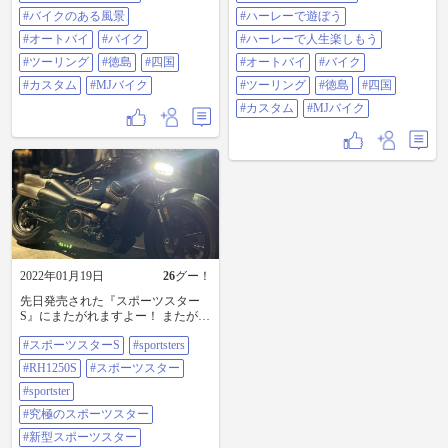
#harleydavidsontokushima #ハーレー
レーダビッドソン #ハーレー徳島 #
のある生活 #ハーレーで楽しもう #
#バイクのある風景
ハーレーダビッドソン徳島 #harley
#ハーレーで遊ぼう
バイクのある風景 #オートバイ #バ
#HD徳島 #hdtokushima
#オートバイ
#バイク
#ハーレーで人生楽しもう
イク #ツーリング #徳島 #四国 #カ
#harleydavidsontokushima #ハーレー
スタム #mjバイク
のある生活 #ハーレーで遊ぼう #ハ
#ツーリング
#徳島
#四国
#オートバイ
#バイク
ーレーで人生楽しもう #オートバイ
#カスタム
#MJバイク
#ツーリング
#徳島
#四国
#バイク #ツーリング #徳島 #四国 #
カスタム #mjバイク
#カスタム
#MJバイク
2022年01月19日
26
グー！
先日発売された『スポーツスター
S』にまたがれますよー！ またがっ
て足つきや車重の軽さを体感くだ
#スポーツスターS
#sportsters
さい。 別に試乗車も手配済みです
のでご試乗はもうしばらくお待ち
#RH1250S
#スポーツスター
ください。 とりあえずじっくり見
て触れてまたがって心を躍らせて
#sportster
ください。 #スポーツスターS
#究極のスポーツスター
#sportsters #RH1250S #スポーツスタ
ー #sportster #究極のスポーツスター
#新型スポーツスター