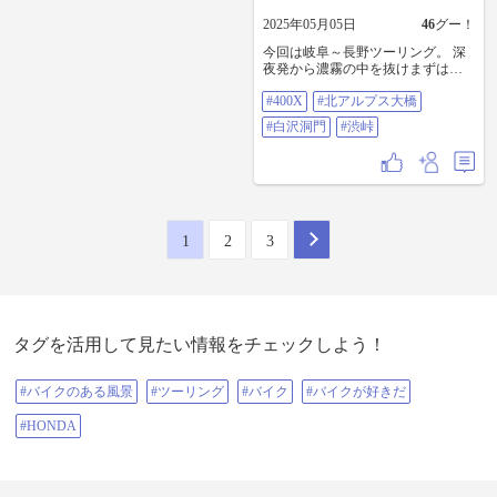
2025年05月05日
46
グー！
今回は岐阜～長野ツーリング。 深
夜発から濃霧の中を抜けまずは北
アルプス大橋を目指しました。洞
#400X
#北アルプス大橋
谷の芝桜きれかった🌸 北アルプス
大橋では去年の雪辱を果たしいい
#白沢洞門
#渋峠
写真が撮れました📸その後日本ア
ルプスサラダ街道～安曇野アート
ラインの景観を堪能しながら白沢
洞門へ。少し雲かかってましたが
大満足。姫川の白濁した川の感じ
がまた幻想的でした。そして最後
は信濃竹原から渋峠へ。草津温泉
1
2
3
側へ抜けたかったんですが雪崩で
通行止め。仕方なく万座温泉側か
ら有料道路通って下界へ。和平公
園キャンプ場でキャンプ泊の予定
にしてましたが気力がもたずキャ
ンプは中止にして帰阪することに
タグを活用して見たい情報をチェックしよう！
しました。でもキャンプ泊してた
ら雨に見舞われていたので結果オ
ーライです😀 岐阜～長野ツーリン
#バイクのある風景
#ツーリング
#バイク
#バイクが好きだ
グ最高でした👍 #400X #北アルプス
大橋 #白沢洞門 #渋峠
#HONDA