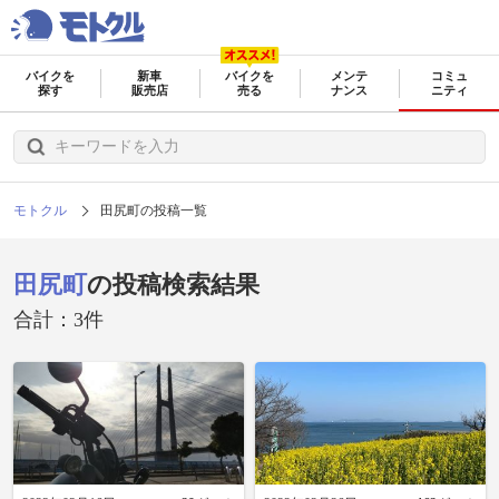
バイクを
新車
バイクを
メンテ
コミュ
探す
販売店
売る
ナンス
ニティ
モトクル
田尻町の投稿一覧
田尻町
の投稿検索結果
合計：3件