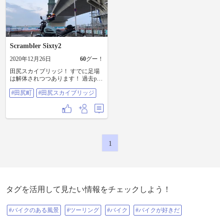
Scrambler Sixty2
2020年12月26日
60
グー！
田尻スカイブリッジ！ すでに足場
は解体されつつあります！ 過去pic
です！ ラスボスの城感がちょっと
#田尻町
#田尻スカイブリッジ
好み♪ #田尻町 #田尻スカイブリッ
ジ
1
タグを活用して見たい情報をチェックしよう！
#バイクのある風景
#ツーリング
#バイク
#バイクが好きだ