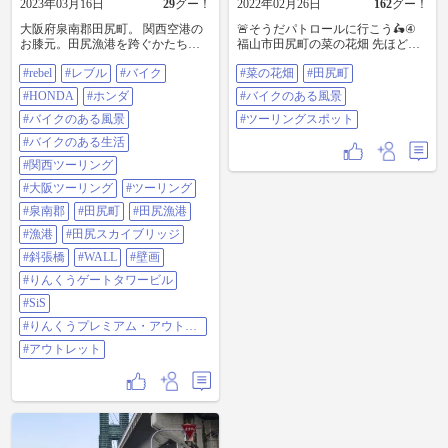
2023年03月16日
29
グー！
2022年02月26日
162
グー！
大阪府泉南郡田尻町。 関西空港の
🚨そうだパトロールに行こう🛵④
お膝元。田尻漁港を跨ぐかたちで
福山市田尻町の菜の花畑 先ほどよ
全長338.1m、高さ110mと国内最大
り晴れてきて☀️、菜の花の黄色と青
#rebel
#レブル
#バイク
#菜の花畑
#田尻町
規模の斜張橋「田尻スカイブリッ
空と青い海がめちゃくちゃ映えて
ジ」が架橋されています。 田尻漁
ました😁 フォルツァもそばで撮れ
#HONDA
#ホンダ
#バイクのある風景
港の防潮堤には、一般公募により
たらいいのになぁ🤣 #菜の花畑 #田
選ばれた方によるWall painting が展
#バイクのある風景
尻町 #バイクのある風景 #ツーリン
#ツーリングスポット
示されており漁港の風景として定
グスポット
#バイクのある生活
着しています。 最後の写真はりん
くうプレミアム・アウトレット周
#関西ツーリング
辺と、高さ256.1mを誇るりんくう
#大阪ツーリング
#ツーリング
ゲートタワービル（SiS りんくうタ
ワー）の遠景です。 #rebel#レブル#
#泉南郡
#田尻町
#田尻漁港
バイク#honda#ホンダ#バイクのある
#漁港
#田尻スカイブリッジ
風景#バイクのある生活#関西ツー
リング#大阪ツーリング##ツーリン
#斜張橋
#WALL
#壁画
グ#泉南郡#田尻町#田尻漁港#漁港#
#りんくうゲートタワービル
田尻スカイブリッジ#斜張橋#Wall
painting#壁画#りんくうゲートタワ
#SiS
ービル#SiS りんくうタワー#りんく
#りんくうプレミアム・アウトレ
うプレミアム・アウトレット#アウ
ット
トレット
#アウトレット