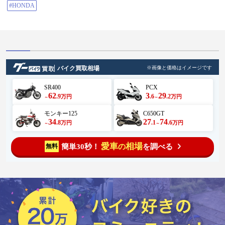
#HONDA
バイク買取相場
※画像と価格はイメージです
SR400
PCX
62
3
29
.9
.6
.2
万円
万円
～
～
モンキー125
C650GT
34
27
74
.8
.1
.6
万円
万円
～
～
愛車
相場
簡単30秒！
を調べる
無料
の