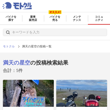
バイクを
新車
バイクを
メンテ
コミュ
探す
販売店
売る
ナンス
ニティ
モトクル
満天の星空の投稿一覧
満天の星空
の投稿検索結果
合計：5件