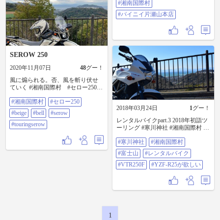
#湘南国際村
#パイニイ片瀬山本店
SEROW 250
2020年11月07日
48
グー！
風に煽られる。否、風を斬り伏せ
ていく #湘南国際村 #セロー250
#beige #bell #serow #touringserow
#湘南国際村
#セロー250
2018年03月24日
1
グー！
#beige
#bell
#serow
レンタルバイクpart.3 2018年初詣ツ
#touringserow
ーリング #寒川神社 #湘南国際村 #
富士山 #レンタルバイク #VTR250F
#寒川神社
#湘南国際村
#YZF-R25が欲しい
#富士山
#レンタルバイク
#VTR250F
#YZF-R25が欲しい
1