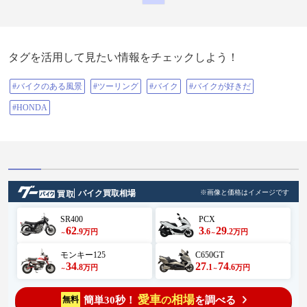
タグを活用して見たい情報をチェックしよう！
#バイクのある風景
#ツーリング
#バイク
#バイクが好きだ
#HONDA
バイク買取相場
※画像と価格はイメージです
SR400
PCX
62
3
29
.9
.6
.2
万円
万円
～
～
モンキー125
C650GT
34
27
74
.8
.1
.6
万円
万円
～
～
愛車
相場
簡単30秒！
を調べる
無料
の