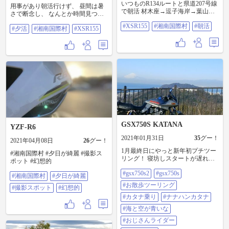
いつものR134ルートと県道207号線
用事があり朝活行けず、 昼間は暑
で朝活 材木座→逗子海岸→葉山マ
さで断念し、 なんとか時間見つけ
リーナ→湘南国際村 明日は雨にな
て夕活 いつもの湘南国際村まで #
#XSR155
#湘南国際村
#朝活
りそうとのことでGWラストチャン
#夕活
#湘南国際村
#XSR155
夕活 #湘南国際村 #xsr155
スかな？ということで。 #xsr155 #
湘南国際村 #朝活
GSX750S KATANA
YZF-R6
2021年01月31日
35
グー！
2021年04月08日
26
グー！
1月最終日にやっと新年初プチツー
#湘南国際村 #夕日が綺麗 #撮影ス
リング！ 寝坊しスタートが遅れた
ポット #幻想的
ので、のんびり走ってきましたー
#gsx750s2
#gsx750s
帰りにパン🥐を買って遅めの朝ご
#湘南国際村
#夕日が綺麗
はんに(*⌒▽⌒*) #gsx750s2
#お散歩ツーリング
#撮影スポット
#幻想的
#gsx750s #お散歩ツーリング #カタ
ナ乗り #ナナハンカタナ #海と空が
#カタナ乗り
#ナナハンカタナ
青いな #おじさんらいだー #湘南国
#海と空が青いな
際村 #パイニイ片瀬山本店
#おじさんライダー