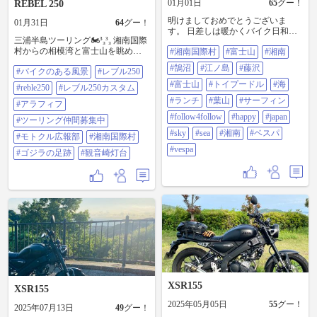
01月01日
65
グー！
REBEL 250
明けましておめでとうございま
01月31日
64
グー！
す。 日差しは暖かくバイク日和で
三浦半島ツーリング🏍️³₃³₃ 湘南国際
す！ ＃湘南国際村 #富士山 #湘南
村からの相模湾と富士山を眺めて
#湘南国際村
#富士山
#湘南
#鵠沼 #江ノ島 #藤沢 #富士山 #トイ
三浦〜久里浜まで💨 観音崎のゴジ
プードル #海 #ランチ #葉山 #サー
#鵠沼
#江ノ島
#藤沢
#バイクのある風景
#レブル250
ラの足アートと写真を撮ってか
フィン #follow4follow #happy
ら、岩場にあるゴジラの足跡（写
#JAPAN #sky #sea #湘南 #ベス
#富士山
#トイプードル
#海
#reble250
#レブル250カスタム
真4枚目）と言われている場所まで
パ #Vespa
#ランチ
#葉山
#サーフィン
見に行ったら、ミニゴジラの足跡
#アラフィフ
やった😅 #バイクのある風景 #レブ
#follow4follow
#happy
#japan
#ツーリング仲間募集中
ル250 #reble250 #レブル250カスタム
#sky
#sea
#湘南
#ベスパ
#アラフィフ #ツーリング仲間募集
#モトクル広報部
#湘南国際村
中 #モトクル広報部 #湘南国際村 #
#vespa
#ゴジラの足跡
#観音崎灯台
ゴジラの足跡 #観音崎灯台
XSR155
XSR155
2025年05月05日
55
グー！
2025年07月13日
49
グー！