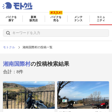
バイクを
新車
バイクを
メンテ
コミュ
探す
販売店
売る
ナンス
ニティ
モトクル
湘南国際村の投稿一覧
湘南国際村
の投稿検索結果
合計：8件