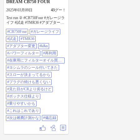
DREAM CB750 FOUR
2025年03月09日
43
グー！
Test run ② #CB750Four #ガレージラ
イフ #試走 #TMR36 #アダプター変
更 #k&n #パワーフィルター #再利
#CB750Four
#ガレージライフ
用 #在庫用にフィルターオイル買っ
たら #ヨシムラのシール付いてきた
#試走
#TMR36
#スローが決まってるから #プラグ
の焼けも悪くない #見た目がCRよ
#アダプター変更
#k&n
り劣るけど #ボックス仕様より #乗
#パワーフィルター
#再利用
りやすいかも #これはこれであり #
次は燃費計測かな #備忘録
#在庫用にフィルターオイル買っ
たら
#ヨシムラのシール付いてきた
#スローが決まってるから
#プラグの焼けも悪くない
#見た目がCRより劣るけど
#ボックス仕様より
#乗りやすいかも
#これはこれであり
#次は燃費計測かな
#備忘録