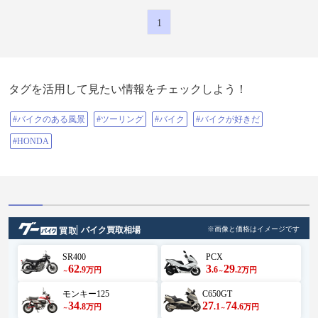
1
タグを活用して見たい情報をチェックしよう！
#バイクのある風景
#ツーリング
#バイク
#バイクが好きだ
#HONDA
バイク買取相場
※画像と価格はイメージです
SR400
PCX
62
3
29
.9
.6
.2
万円
万円
～
～
モンキー125
C650GT
34
27
74
.8
.1
.6
万円
万円
～
～