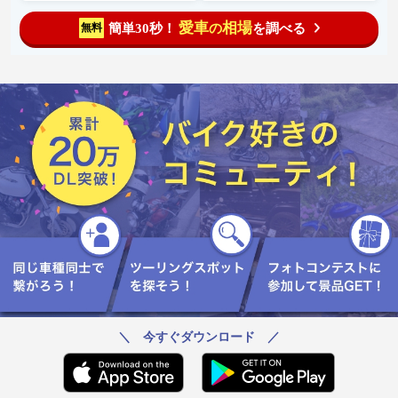
愛車
相場
簡単30秒！
を調べる
無料
の
＼ 今すぐダウンロード ／