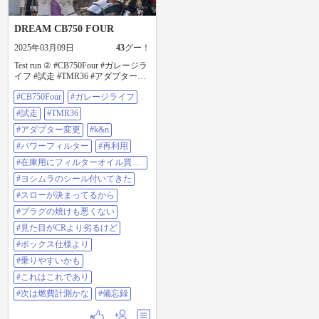
DREAM CB750 FOUR
2025年03月09日
43
グー！
Test run ② #CB750Four #ガレージラ
イフ #試走 #TMR36 #アダプター変
更 #k&n #パワーフィルター #再利
#CB750Four
#ガレージライフ
用 #在庫用にフィルターオイル買っ
たら #ヨシムラのシール付いてきた
#試走
#TMR36
#スローが決まってるから #プラグ
の焼けも悪くない #見た目がCRよ
#アダプター変更
#k&n
り劣るけど #ボックス仕様より #乗
#パワーフィルター
#再利用
りやすいかも #これはこれであり #
次は燃費計測かな #備忘録
#在庫用にフィルターオイル買っ
たら
#ヨシムラのシール付いてきた
#スローが決まってるから
#プラグの焼けも悪くない
#見た目がCRより劣るけど
#ボックス仕様より
#乗りやすいかも
#これはこれであり
#次は燃費計測かな
#備忘録