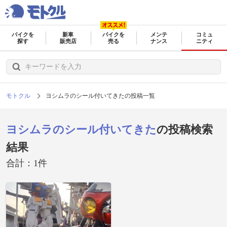
バイクを
新車
バイクを
メンテ
コミュ
探す
販売店
売る
ナンス
ニティ
モトクル
ヨシムラのシール付いてきたの投稿一覧
ヨシムラのシール付いてきた
の投稿検索
結果
合計：1件