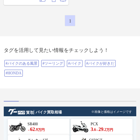
1
タグを活用して見たい情報をチェックしよう！
#バイクのある風景
#ツーリング
#バイク
#バイクが好きだ
#HONDA
バイク買取相場
※画像と価格はイメージです
SR400
PCX
62
3
29
.9
.6
.2
万円
万円
～
～