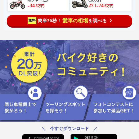
モンキー125
C650GT
34
27
74
.8
.1
.6
万円
万円
～
～
愛車
相場
簡単30秒！
を調べる
無料
の
＼ 今すぐダウンロード ／