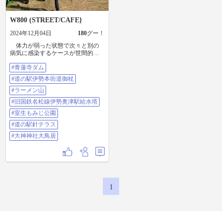
W800 (STREET/CAFE}
2024年12月04日
180
グー！
体力が弱った状態で次々と別の
病気に感染するケースが世間的に
は増加してインフルエンザや溶連
#青蓮寺ダム
菌、手足口病、マイコプラズマ肺
炎などが同時多発的に広がる 感
#道の駅伊勢本街道御杖
染症が複数同時に流行する「感染
症ドミノ」が多発しているという
#ラーメン山
事らしいですが、バイクに乗って
#旧国鉄名松線伊勢奥津駅給水塔
身も心も気力もやしなう事で元気
にやってますが皆様はお元気でや
#室生もみじ公園
っておられますでしょうか？？😁
#道の駅針テラス
話は変わりまして、ご一緒に走
って頂きました皆様が投稿されて
#大神神社大鳥居
おりますので今更なんですが😅日
曜日に、@108755 様にお誘い頂き
まして、総勢11台によりますマス
ツーに参加させて頂きました〜😁
企画、先導して頂きましたルー
トは、大神神社大鳥居 → #青蓮寺
ダム 展望台下の駐車場→ #道の駅
1
伊勢本街道御杖 →#ラーメン山 → #
旧国鉄名松線伊勢奥津駅給水塔 →
ローソン 榛原長峯店→ #室生もみ
じ公園 → #道の駅針テラス ここで