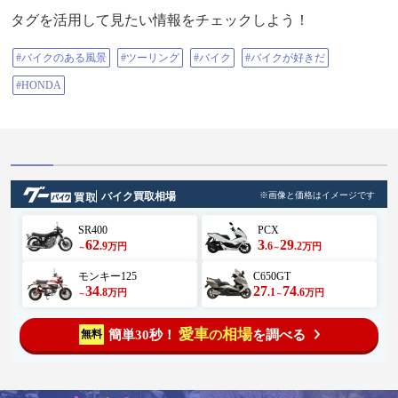
解散〜🎶 #大神神社大鳥居 は、
初めて目の前で見ましたがデッ
タグを活用して見たい情報をチェックしよう！
カ〜い鳥居だな〜ってつくづく感
じました〜😁 道の駅 伊勢本街道
御杖では、フォロワー様の貴重な
#バイクのある風景
#ツーリング
#バイク
#バイクが好きだ
バイクにまたがらして頂きまし
た〜😁（@78927 様、ありがとうご
#HONDA
ざいました〜😁） ラーメン山
は、日曜日に来るとこれだけ人、
バイクがいるのか〜ってビックリ
しました〜‼️（マグロ丼サイコ〜
🎶） 旧国鉄名松線伊勢奥津駅
給水塔では、11台バイクならべて
写真撮るといい写真が以外と撮れ
るな〜って思いました〜😁 室
バイク買取相場
※画像と価格はイメージです
生もみじ公園では、コーヒー沸か
して簡易的な、コーヒーブレイク
SR400
PCX
ミーティングを行って皆様と交流
62
3
29
を深める事ができました〜😁 道
.9
.6
.2
万円
万円
～
～
の駅 針テラスに到着した時は、も
う夕方でしたがバイクまだいっぱ
モンキー125
C650GT
いいました〜😁 企画、先導し
34
27
74
.8
.1
.6
万円
万円
～
～
て頂きました@108755 様ありがと
うございました😊 ご一緒に走っ
て頂きましたフォロワーの皆様、
愛車
相場
簡単30秒！
を調べる
無料
の
初めてご一緒して頂いた皆様、
@108755 様 @110340 様 @135774
様 @116122 様 @105617 様 @78927
様 @137803 様 @73489 様 @69017
様 @81582 様 楽しい〜時間をあり