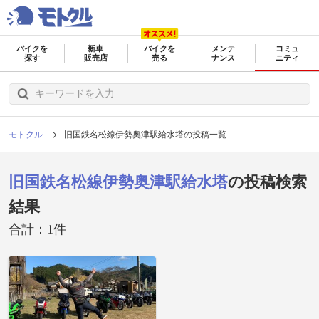
バイクを
新車
バイクを
メンテ
コミュ
探す
販売店
売る
ナンス
ニティ
モトクル
旧国鉄名松線伊勢奥津駅給水塔の投稿一覧
旧国鉄名松線伊勢奥津駅給水塔
の投稿検索
結果
合計：1件