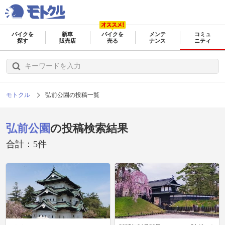
バイクを
新車
バイクを
メンテ
コミュ
探す
販売店
売る
ナンス
ニティ
モトクル
弘前公園の投稿一覧
弘前公園
の投稿検索結果
合計：5件