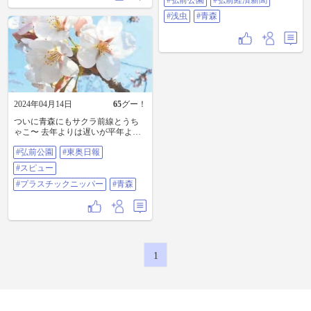
#弘前公園
#弘前経済新聞
り不気味w 本日は市内でサクラマ
ラソンがあるので、ルートを考え
#浅虫
#青森
てツーリングしないと(^o^) #弘前公
園 #弘前経済新聞 #浅虫 #青森
2024年04月14日
65
グー！
ついに青森にもサクラ前線とうち
ゃこ〜 去年よりは遅いが平年より
も約1週間早い開花だ♫ 気温も今日
#弘前公園
#東奥日報
は20度まで上がるとか、、 さて、
ボクちゃんもおヒゲを剃ってキレ
#スピュー
イになりましょね〜 切り残しがな
いように溝がないプラスチックニ
#プラスチックニッパー
#青森
ッパーでチョキチョキ あぁ、サッ
パドした〜 #弘前公園 #東奥日報 #
スピュー #プラスチックニッパー #
青森
1