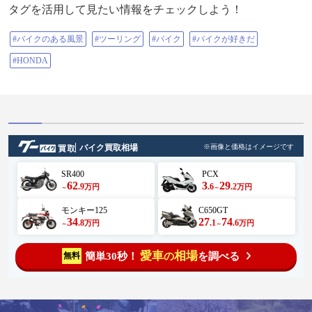
タグを活用して見たい情報をチェックしよう！
#バイクのある風景
#ツーリング
#バイク
#バイクが好きだ
#HONDA
バイク買取相場
※画像と価格はイメージです
SR400
PCX
62
3
29
.9
.6
.2
万円
万円
～
～
モンキー125
C650GT
34
27
74
.8
.1
.6
万円
万円
～
～
愛車
相場
簡単30秒！
を調べる
無料
の