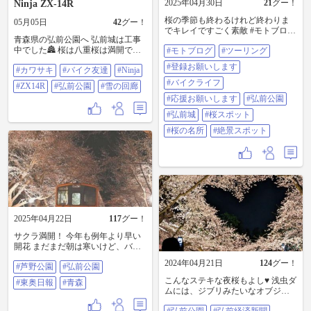
2025年04月30日
21
グー！
Ninja ZX-14R
桜の季節も終わるけれど終わりま
05月05日
42
グー！
でキレイですごく素敵 #モトブログ
青森県の弘前公園へ 弘前城は工事
#ツーリング #登録お願いします #
中でした🏯 桜は八重桜は満開でし
#モトブログ
#ツーリング
バイクライフ #応援お願いします #
た🌸 ３枚目は桜のハートが見られ
弘前公園 #弘前城 #桜スポット #桜
#登録お願いします
#カワサキ
#バイク友達
#Ninja
るらしいけど、葉っぱになってた
の名所 #絶景スポット
😅 遠い向こうに見えるのは、富士
#バイクライフ
#ZX14R
#弘前公園
#雪の回廊
山ではありません。岩木山でした
#応援お願いします
#弘前公園
が、とてもキレイでした🗻 そし
て、八甲田十和田湖ゴールドライ
#弘前城
#桜スポット
ンの雪の回廊を通って再び十和田
#桜の名所
#絶景スポット
湖へ 十和田湖の桜はまだ七分咲き
くらいで残ってました👍 #カワサキ
#バイク友達#Ninja#ZX14R#弘前公
園#雪の回廊
2025年04月22日
117
グー！
サクラ満開！ 今年も例年より早い
開花 まだまだ朝は寒いけど、バイ
クなら駐車場問題をクリアしてふ
2024年04月21日
124
グー！
#芦野公園
#弘前公園
らっと行かれるかな♪ 来週からまっ
たく予定がないGW突入ー #芦野公
こんなステキな夜桜もよし♥ 浅虫ダ
#東奥日報
#青森
園 #弘前公園 #東奥日報 #青森
ムには、ジブリみたいなオブジェ
だれもいないので不思議というよ