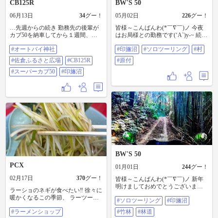
CB125R
BW'S 50
06月13日
34
グー！
05月02日
226
グー！
…先週からの続き 勤務先の後輩が
皆様～こんばんわ(*￣∇￣)ノ 今夜
カブ50を納車してから１週間、本
はお局様との勤務です(‘A`)y-~ 続き
日は佐倉市・ユーカリが丘の #オー
です いつも通り印旛沼に戻って来
#オートバイ神社
#印旛沼
#ソロツーリング
#村
トバイ神社 へ交通安全祈願に行っ
ました 沼の村を走ってると古い家
てきました🏍️💨 参拝後、少し足を
屋が有り立ち寄ります 廃墟かは判
#佐倉ふるさと広場
#CB125R
#原付
伸ばして #佐倉ふるさと広場 でま
断し難いが何かポストが有りパシ
ったり(^｡^)y-ﾟﾟﾟ 後輩は２度目の公
#スーパーカブ50
#印旛沼
ャリます ポストに何やらメッセー
道、行きも帰りも渋滞にハマりま
ジが書いて有り 歴史を感じました
したが、無事に帰ってこれて何よ
ね～ 妄想ですけどね(笑) 続きます #
りでした☺️ #CB125R #スーパーカ
印旛沼 #ソロツーリング #村 #原付
ブ50 #印旛沼
BW'S 50
PCX
01月01日
244
グー！
02月17日
370
グー！
皆様～こんばんわ(*￣∇￣)ノ 新年
明けましておめでとうございます
ラーショのネギが食べたい‼️ 徐々に
(^o^) 私は相も変わらず仕事中です(
暖かくなるこの季節、 ラーツーへ
#ソロツーリング
#印旛沼
-ω-)y─━ =3 続きです 猿の腰掛けを
行ってまいりました🍜✨ 無性に ラ
拝見し 竹林を走ります 轍があるか
#ラーメンショップ
#竹林
#林道
ーショのネギが食べたくなるので
ら誰か通っては居るが 佐倉はこの