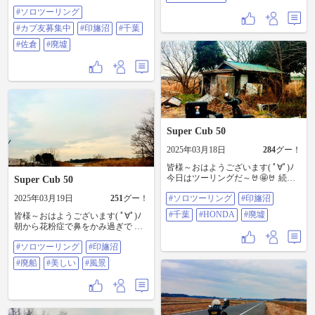
ω-)y‐┛~~ 続きです そのまま走ると
す #印旛沼 #千葉 #ソロツーリング
#ソロツーリング
排水機場に辿りつきます ここもは
#カブ好き #カブ友募集中
記念館的な場所だろうけど廃墟そ
#カブ友募集中
#印旛沼
#千葉
のもの ちゃんと整備すれば観光ポ
イントになるのにね～我が市町村
#佐倉
#廃墟
は金が無いのね 見学します 次回ラ
ストです #ソロツーリング #カブ友
募集中 #印旛沼 #千葉 #佐倉 #廃墟
Super Cub 50
2025年03月18日
284
グー！
皆様～おはようございます( ﾟ∀ﾟ)ﾉ
今日はツーリングだ～🤘🤩🤘 続き
Super Cub 50
です 船墓場を進むと小さい小屋が
2025年03月19日
251
グー！
#ソロツーリング
#印旛沼
あります もう何年も使われてない
のか外に引戸が投げ捨てられて中
#千葉
#HONDA
#廃墟
皆様～おはようございます( ﾟ∀ﾟ)ﾉ
も荒れてるご様子で人と使用感は
朝から花粉症で鼻をかみ過ぎで 鼻
無い廃墟ですね 漁師の作業場だっ
血を出してる私です( ´-ω-)y‐┛~~ ラ
たんだろうな～ 色々と残留物が有
#ソロツーリング
#印旛沼
ストです 荒れた場所も撮り方次第
り妄想が広がります 次回ラストで
で こんなにも変わる 廃船と印旛沼
す #ソロツーリング #印旛沼 #千葉
#廃船
#美しい
#風景
でした 皆様～ 最後まで見てくれて
#HONDA #廃墟
ありがとうございます 明日から新
シリーズが始まりますので 宜しく
です #ソロツーリング #印旛沼 #廃
船 #美しい #風景