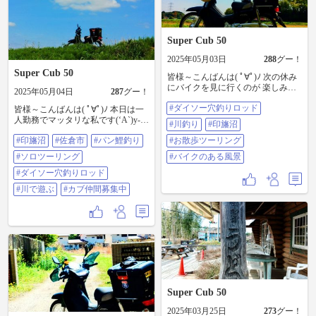
Super Cub 50
2025年05月03日
288
グー！
Super Cub 50
皆様～こんばんは( ﾟ∀ﾟ)ﾉ 次の休み
にバイクを見に行くのが 楽しみな
2025年05月04日
287
グー！
私です(^。^)y-~ ダイソーで穴釣り
#ダイソー穴釣りロッド
用の竿を買いました 見ての通り小
皆様～こんばんは( ﾟ∀ﾟ)ﾉ 本日は一
さいですね～穴釣りはしないだろ
人勤務でマッタリな私です(‘A`)y-~
#川釣り
#印旛沼
うけど試しに川釣りに行きました
続きです 日を改めて糸を5号に変え
#印旛沼
#佐倉市
#パン鯉釣り
直ぐにサイズの良いヌマチチブが
#お散歩ツーリング
て鯉釣りにチャレンジです 印旛沼
釣れました 小物釣りは余裕で楽し
水系の川の橋下でバス用針にパン
#ソロツーリング
#バイクのある風景
めますね 続く #ダイソー穴釣りロ
を着けて流して放置します パンを
ッド #川釣り #印旛沼 #お散歩ツー
千切ってはポイ、千切ってはポイ
#ダイソー穴釣りロッド
リング #バイクのある風景
の繰り返しです すると～グン！！
#川で遊ぶ
#カブ仲間募集中
と引っ張る強いアタリ きたきた～
鯉です パッと見は50cm以上の野
鯉、黒い背中見え隠れします
が・・・針がスポって外れる その
後も同じ展開が2度続き鯉は出て来
なくなりました 竿が短いからフッ
クが甘いのか？合わせが壊れたリ
ールでの巻きだからダメなのか？
分からんな～ 飯でも食べながら考
えるかな 次回ラストです #印旛沼 #
Super Cub 50
佐倉市 #パン鯉釣り #ソロツーリン
グ #ダイソー穴釣りロッド #川で遊
2025年03月25日
273
グー！