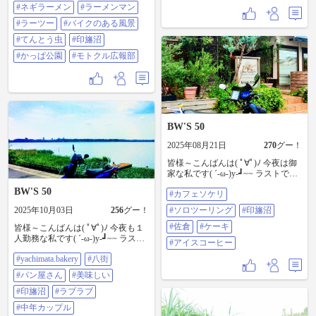
す🤭 満足してバイクに戻ると スク
#ネギラーメン
#ラーメンマン
手の道が多いから好きなんだよな
リーンに てんとう虫🐞発見✨ 幸せ
(笑) 続きます #ソロツーリング #印
のてんとう虫かな🐞🙏✨ 最近パン
#ラーツー
#バイクのある風景
旛沼 #竹林 #林道
チくんが気になってます☺️ 頑張っ
#てんとう虫
#印旛沼
てパンチくん✨ かわいいお猿さん
なので、 パンチ佐藤さんではござ
#かっぱ公園
#モトクル広報部
いません。 #ラーメンショップ #ネ
ギラーメン #ラーメンマン #ラーツ
ー #バイクのある風景 #てんとう虫
#印旛沼 #かっぱ公園 #モトクル広
報部
BW'S 50
2025年08月21日
270
グー！
皆様～こんばんは( ﾟ∀ﾟ)ﾉ 今夜は御
家な私です( ´-ω-)y‐┛~~ ラストです
たまたま目に止まったカフェソケ
BW'S 50
#カフェソケリ
リに寄り ケーキをいただきまし
た しかし、お客様もスタッフも全
2025年10月03日
256
グー！
#ソロツーリング
#印旛沼
て女性 なんとも言えない緊張感が
しましたね～ アッ！ ケーキもアイ
#佐倉
#ケーキ
皆様～こんばんは( ﾟ∀ﾟ)ﾉ 今夜も１
スコーヒーも美味しかったですけ
人勤務な私です( ´-ω-)y‐┛~~ ラスト
#アイスコーヒー
どね と今回は此れにて終了です イ
です 寺院より走り 落ち着ける地元
イネ！コメントありがとうござい
#yachimata.bakery
#八街
印旛沼で昼飯です yachimata.bakery
ました 次回も宜しくお願いします
さんで購入したパンを食べながら
#パン屋さん
#美味しい
#カフェソケリ #ソロツーリング #
印旛沼を眺めるのは良いね～ と思
印旛沼 #佐倉 #ケーキ #アイスコー
ってたら中年カップルがプラ～と
#印旛沼
#ラブラブ
ヒー
来られて昼間からイチャイチャし
#中年カップル
出してね～なんかな～ ササッとパ