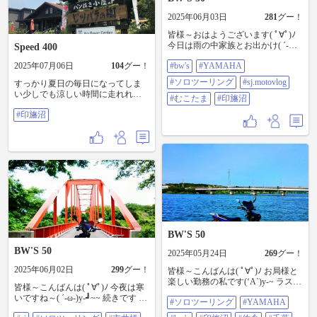
2025年06月03日
281
グー！
皆様～おはようございます( ﾟ∀ﾟ)ﾉ
今日は雨の中家族とお出かけ( ´-
Speed 400
ω-)y‐┛~~ ラストです 印旛沼の奥に
2025年07月06日
104
グー！
#bw's
#YAMAHA
進むとたまごのお店 むこたまが
有ります 此方もsj .motovlogさんの
#ソロツーリング
#sj.motovlog
すっかり夏日の毎日になってしま
YouTubeで拝見して遊びに行きまし
い少しでも涼しい時間に走れれば
た 卵の自動販売機と店員が居るお
#むこたま
#印旛沼
と朝活で印旛沼まで行きました。
店と有ります 私は自動販売機側に
#印旛沼
長門川から程近いパン焼き小屋・
入って購入したのですが ソフトク
ピッパラの樹に開店時間の10時に
リームや御菓子等を購入したい方
立ち寄り焼きたてのパンと冷たい
は店から入ったほうが良いかもし
アイスコーヒーで朝食。ハード系
れませんね～店員も居るので迷わ
のパンが多めのお店です。店内飲
ず買えます 私は卵とバームクーヘ
食ができるのでライダーの方の休
ンの切れ端を購入したのですがマ
憩にもお勧めです。 #印旛沼
ジ美味でした 月1で通うか検討中で
す 今回は此にて終了です いいね
👍️、コメントをくれた皆様～あり
がとうございました 次回も宜しく
お願いします #bw's 50
BW'S 50
#YAMAHA #ソロツーリング
#sj.motovlog #むこたま #印旛沼
BW'S 50
2025年05月24日
269
グー！
2025年06月02日
299
グー！
皆様～こんばんは( ﾟ∀ﾟ)ﾉ お局様と
楽しい勤務の私です(‘A`)y-~ ラスト
皆様～こんばんは( ﾟ∀ﾟ)ﾉ 今夜は寒
です 印旛沼ダートを走り農道を抜
いですね～( ´-ω-)y‐┛~~ 続きです 印
#ソロツーリング
#YAMAHA
けます どうも路面のギャップを拾
旛沼に降りて市井橋に向かいます
うと跳ね返りがキツイね 慣れない