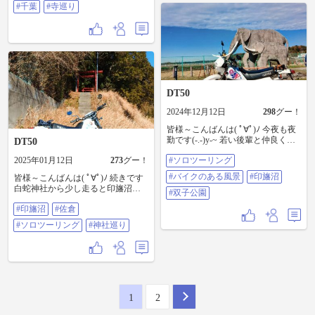
らスクショして公開処刑します(笑)
複数コピーが入り込んでると思い
#千葉
#寺巡り
さて 続きです 神社ばかり行ってた
ますがご注意を🙇 と、続きです 結
から寺ってなんか馴染まない気が
構ハードな廃道を越えると寺が出
しますが、凄く立派な作りに感心
て来ました ここは廃寺が他の寺と
します ここはお墓もあるので金回
合併した寺らしいんですが ちょい
りが良いのかな～なんて不謹慎な
と見学します #ソロツーリング #注
事を(笑) お隣に向かいます #ソロツ
意喚起 #仏閣巡り #印旛沼
ーリング #印旛沼 #千葉 #寺巡り
DT50
2024年12月12日
298
グー！
皆様～こんばんは( ﾟ∀ﾟ)ﾉ 今夜も夜
勤です(-.-)y-~ 若い後輩と仲良く働
DT50
いてます(笑) 続きです 印旛沼をぐ
2025年01月12日
273
グー！
#ソロツーリング
る～と走ると双子公園が有ります
そこは印旛沼で発掘された像のモ
#バイクのある風景
#印旛沼
皆様～こんばんは( ﾟ∀ﾟ)ﾉ 続きです
ニュメントがあるのでパシャリ
白蛇神社から少し走ると印旛沼の
と！ #ソロツーリング #バイクのあ
#双子公園
田園地帯に入ります この辺は旧道
る風景 #印旛沼 #双子公園
#印旛沼
#佐倉
や廃道があるので短いが割と楽し
い それと同じ位にあるのが神社や
#ソロツーリング
#神社巡り
寺ですね 地区や村ごとに信仰が有
るんですね～ と走ってると神社発
見 小さいけど立派な神社ですね #
印旛沼 #佐倉 #ソロツーリング #神
社巡り
1
2