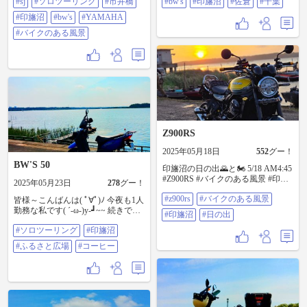
#sj
#ソロツーリング
#市井橋
#bw's
#印旛沼
#佐倉
#千葉
ここは暫く通行止めでしたがsj
タイヤのせいか それともサスのせ
.motovlogさんの情報で開通したら
#印旛沼
#bw's
#YAMAHA
いか スタンディングで走れば気に
しいのでね 此方に引っ越して来て
はならないが 結構腕に衝撃が来る
数年になりますが釣りをしてて良
#バイクのある風景
もしかするとタイヤの空気圧を変
く来るのに1度も通った事がなく や
えれば良いのかな 折角のチューブ
っと走れました 次回ラストです #sj
レスタイヤだから その辺も揃えた
.motovlog #ソロツーリング #市井橋
いですね 自宅に戻り洗車しますか
#印旛沼 #bw's 50 #YAMAHA #バイ
な と、今回は此にて終了です 見て
クのある風景
くれた皆様～ ありがとうございま
した #ソロツーリング #YAMAHA
#bw's #印旛沼 #佐倉 #千葉
Z900RS
2025年05月18日
552
グー！
BW'S 50
印旛沼の日の出🌄と🏍️ 5/18 AM4:45
#Z900RS #バイクのある風景 #印旛
2025年05月23日
278
グー！
沼 #日の出
#z900rs
#バイクのある風景
皆様～こんばんは( ﾟ∀ﾟ)ﾉ 今夜も1人
勤務な私です( ´-ω-)y‐┛~~ 続きです
#印旛沼
#日の出
印旛沼周辺を走ります ふるさと広
#ソロツーリング
#印旛沼
場で休憩 次回ラストです #ソロツ
ーリング #印旛沼 #ふるさと広場 #
#ふるさと広場
#コーヒー
コーヒー