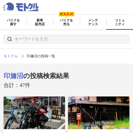
バイクを
新車
バイクを
メンテ
コミュ
探す
販売店
売る
ナンス
ニティ
モトクル
印旛沼の投稿一覧
印旛沼
の投稿検索結果
合計：47件