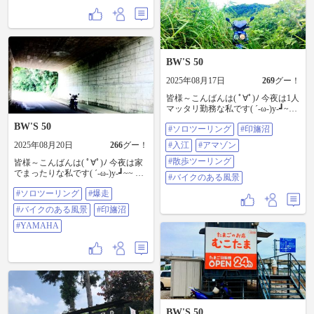
ンを食べて最後に川沿いのダート
を走り帰りましたとさ(笑) 今回は此
にて終了です コメント、イイネを
してくれた皆様～ありがとうござ
いました 次回も宜しくお願いしま
す #yachimata.bakery #八街 #パン屋
BW'S 50
さん #美味しい #印旛沼 #ラブラ
ブ #中年カップル
2025年08月17日
269
グー！
皆様～こんばんは( ﾟ∀ﾟ)ﾉ 今夜は1人
マッタリ勤務な私です( ´-ω-)y‐┛~~
先日の話 腰が痛いがツーリングに
BW'S 50
#ソロツーリング
#印旛沼
行きたい てっ事なので印旛沼をお
散歩ツーリング 夏は葉っぱまみれ
2025年08月20日
266
グー！
#入江
#アマゾン
になるダートコースを抜けて沼を
チェック！ 相変わらずアマゾン川
#散歩ツーリング
皆様～こんばんは( ﾟ∀ﾟ)ﾉ 今夜は家
やね～ 続きます #ソロツーリング #
でまったりな私です( ´-ω-)y‐┛~~ 続
#バイクのある風景
印旛沼 #入江 #アマゾン #散歩ツー
きです 寺も見学したし 最終目的地
リング #バイクのある風景
#ソロツーリング
#爆走
目指して 爆走しますの図 次回ラス
トです #ソロツーリング #爆走 #バ
#バイクのある風景
#印旛沼
イクのある風景 #印旛沼
#YAMAHA
#YAMAHA
BW'S 50