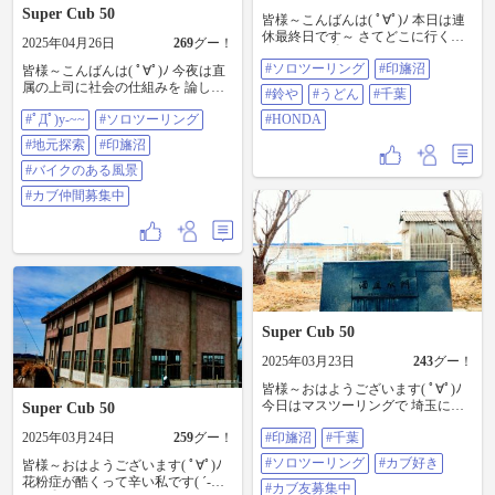
ぶ #カブ仲間募集中
Super Cub 50
皆様～こんばんは( ﾟ∀ﾟ)ﾉ 本日は連
休最終日です～ さてどこに行くか
2025年04月26日
269
グー！
な～( ´-ω-)y‐┛~~ ラストです 腹も減
#ソロツーリング
#印旛沼
って来たので鈴やに寄りました 此
皆様～こんばんは( ﾟ∀ﾟ)ﾉ 今夜は直
方は有名みたいですがやっとタイ
属の上司に社会の仕組みを 論して
#鈴や
#うどん
#千葉
ミングが合い来店しました これが
初っぱなから疲れた私です(#ﾟДﾟ)y-
#ﾟДﾟ)y-~~
#ソロツーリング
ね～ざるを頼んだのですが中々な
#HONDA
~~ 沼地と化した田舎道を抜ける不
ボリュームでビビりましたが美味
思議な建物に抜けました ここは校
#地元探索
#印旛沼
しいからスルスルと入ります 危険
長兼オーナーが1人で奮闘中の学校
な味でございました 今回のツーリ
です 今は生徒が居なく廃れてきて
#バイクのある風景
ングはここまでです 見てくれた皆
ますね 廃墟予備軍には入らず是非
#カブ仲間募集中
様～ ありがとうございました 次回
頑張って欲しいと願わずにいられ
も宜しくです #ソロツーリング #印
ない私であった 次回ラストです #
旛沼 #鈴や #うどん #千葉 #HONDA
ソロツーリング #地元探索 #印旛沼
#バイクのある風景 #カブ仲間募集
中
Super Cub 50
2025年03月23日
243
グー！
皆様～おはようございます( ﾟ∀ﾟ)ﾉ
今日はマスツーリングで 埼玉に行
Super Cub 50
きます(^。^)y-~ 続きです 水門まで
2025年03月24日
259
グー！
#印旛沼
#千葉
走り川を下ります 水門の水質と明
らかに違うな～この辺は水田がは
#ソロツーリング
#カブ好き
皆様～おはようございます( ﾟ∀ﾟ)ﾉ
じまらないと水門開けないのか
花粉症が酷くって辛い私です( ´-
な？ コンテナまで落ちてる 続きま
#カブ友募集中