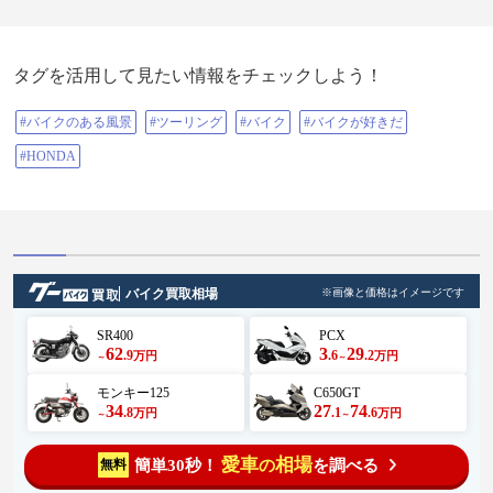
タグを活用して見たい情報をチェックしよう！
#バイクのある風景
#ツーリング
#バイク
#バイクが好きだ
#HONDA
バイク買取相場
※画像と価格はイメージです
SR400
PCX
62
3
29
.9
.6
.2
万円
万円
～
～
モンキー125
C650GT
34
27
74
.8
.1
.6
万円
万円
～
～
愛車
相場
簡単30秒！
を調べる
無料
の