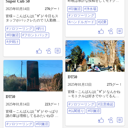
昨晩は余計な投稿をしてモトクル
Super Cub 50
を 騒がせた私です( ´-ω-)y‐┛~~ﾊﾝｾｲﾁ
2025年03月14日
276
グー！
#印旛沼
#浄水場
ｭｳ 続きです 浄水場跡地まで走りま
した ウム！ 風の当たりも少なくな
#ソロツーリング
皆様～こんばんは( ﾟ∀ﾟ)ﾉ 今日もス
ったし割りと良い 前回着けていた
タッフがバックレたので 1人勤務な
ハンドルガードより 良い感じです
#ハンドルガード
#試乗
私です( ´-ω-)y‐┛~~ ラストです 次の
次いでに釣りもしました #印旛沼 #
#ソロツーリング
#釣り
釣り場に行ったが、全然釣れず ヘ
浄水場 #ソロツーリング #ハンドル
ラ師のおじ様とトークに花が咲く
ガード #試乗
#印旛沼
#フロントバック
おじ様もバイク乗りでCLに乗って
るらしい あっ フロントバックなる
#夕焼け
物も購入しました 今のところは問
題無しですね～ 夕暮れになったの
で帰路に着きました と、今回は此
れにて終了です 見てくれた皆様～
ありがとうございました #ソロツー
リング #釣り #印旛沼 #フロントバ
ック #夕焼け
DT50
2025年01月13日
275
グー！
皆様～こんばんは( ﾟ∀ﾟ)ﾉ なんかね
～モトクルは好きでやってるんだ
DT50
けど変な奴がいるのが嫌になりま
2025年01月14日
223
グー！
#ソロツーリング
#注意喚起
すね😥 LVとNanaって奴ですね～コ
イツら同一人物です。 やたらと
#仏閣巡り
#印旛沼
皆様～こんばんは( ﾟ∀ﾟ)ﾉ やっぱり
LINEでのやり取りをしたがりま
謎の輩は増殖してるみたいね😥 フ
す。 2人の共通のワードは｢仲良く
ォロワーさんがスクショを公開し
してね。｣です。 バイクの話よりも
#ソロツーリング
#印旛沼
てましたね～また、私の所に来た
私情をやたら聞いて来ます。 もう