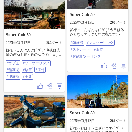
Super Cub 50
2025年03月15日
266
グー！
皆様～こんばんは( ﾟ∀ﾟ)ﾉ 今日は休
みもなくマッタリ中の私です( ´-
Super Cub 50
ω-)y‐┛~~ 本日もお散歩ツーリング
2025年03月17日
282
グー！
#印旛沼
#ソロツーリング
印旛沼の信号の無いストレートを
楽しみ山道に入ります 続きます #
#ストレート
#山道
皆様～こんばんは( ﾟ∀ﾟ)ﾉ 今夜は先
印旛沼 #ソロツーリング #ストレー
輩の愚痴を聞く係の私です( ´-ω-)y‐
ト #山道 #お散歩ツーリング
#お散歩ツーリング
┛~~ 続きです 山道を抜けて印旛沼
#カブ主
#ソロツーリング
を走ります 網やら鰻の仕掛けが散
乱されてる脇道を通ると放置され
#船墓場
#放置
#原付
た船が表れます 廃業になった漁師
が捨てていったんですかね 見物さ
#印旛沼
#千葉
せて貰います 続きます #カブ主 #ソ
ロツーリング #船墓場 #放置 #原付
#印旛沼 #千葉
Super Cub 50
2025年03月12日
281
グー！
皆様～おはようございます( ﾟ∀ﾟ)ﾉ