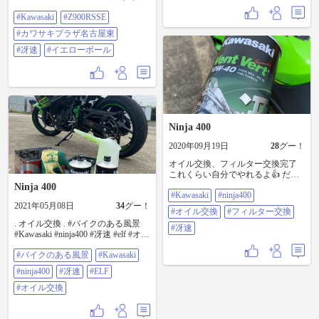
ラザ名古屋東 #冴速 #イエローボー
#Kawasaki
#Z900RSSE
ル
#カワサキプラザ名古屋東
#冴速
#イエローボール
Ninja 400
2020年09月19日
28
グー！
オイル交換、フィルター交換完了
これくらい自分でやれるよ👍 だっ
て機関長だもん（笑） #Kawasaki
Ninja 400
#Kawasaki
#ninja400
#ninja400 #オイル交換 #フィルター
2021年05月08日
34
グー！
交換 #冴速
#オイル交換
#フィルター交換
. オイル交換 . #バイクのある風景
#冴速
#Kawasaki #ninja400 #冴速 #elf #オイ
ル交換
#バイクのある風景
#Kawasaki
#ninja400
#冴速
#ELF
#オイル交換