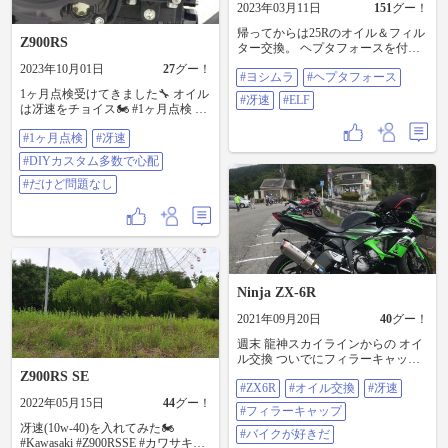
2023年03月11日
151
グー！
帰ってからは25Rのオイル＆フィル
Z900RS
ター交換。 ヘプタフォースを付け
てるのでカップ式のフィルターレ
2023年10月01日
27
グー！
#ヨシムラ
#ヘプタフォース
ンチはエキパイと干渉するので使
えません。 なのでプライヤー式の
1ヶ月点検受けてきました🔧 オイル
#冴速
#ELF
レンチでフィルターを外して、取
は冴速をチョイス🏍 #1ヶ月点検 #
付もトルクレンチが使えないので
冴速 #DIYカスタム多数で心配 #だ
#1ヶ月点検
#冴速
ベルトレンチで「手ルクレンチ」
けど問題なし
です😅 #ヨシムラ #ヘプタフォース
#DIYカスタム多数で心配
#冴速 #ELF
#だけど問題なし
Ninja ZX-6R
2021年09月20日
40
グー！
週末 龍神スカイラインからの オイ
ル交換 ついでにフィラーキャップ
交換 ボチボチえぇ感じかなぁ〜
Z900RS SE
#ZX6R
#オイル交換
#冴速
#ZX6R #オイル交換 #冴速 #フィラ
2022年05月15日
44
グー！
ーキャップ #バイクが好きだ
#フィラーキャップ
冴速(10w-40)を入れてみた🏍️
#バイクが好きだ
#Kawasaki #Z900RSSE #カワサキプ