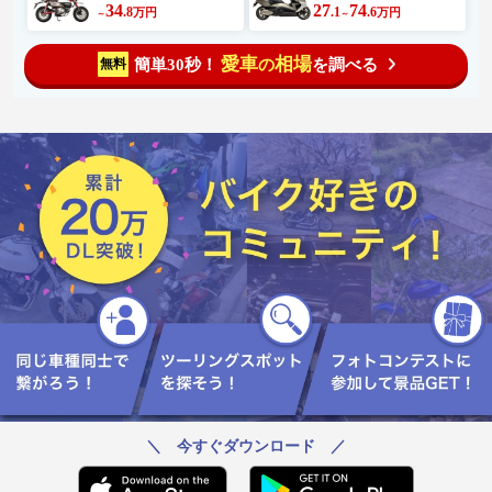
34
27
74
.8
.1
.6
万円
万円
～
～
愛車
相場
簡単30秒！
を調べる
無料
の
＼ 今すぐダウンロード ／