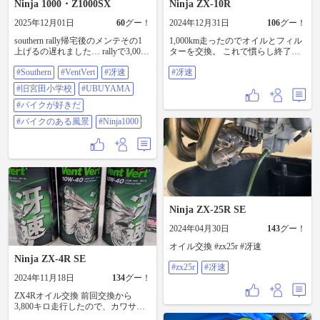
Ninja 1000・Z1000SX
Ninja ZX-10R
2025年12月01日
60
グー！
2024年12月31日
106
グー！
southern rally帰宅後のメンテその1
1,000km走ったのでオイルとフィル
上げるの遅れました… rallyで3,000
ターを交換。 これで慣らし終了！
キロも走りました💦 なのでオイル
#冴速
#Southern
#VentVert
#冴速
#冴速
交換を… 前回から約4,500キロも走
行してしまった だいぶ汚れていま
#旧宮田小学校
#UBUYAMA
すね😅 きっちり交換しました♪
#Southern Rally2025 #ventvert 10W-40
#バイクが好きだ
#冴速 #旧宮田小学校 #UBUYAMA
#バイクのある風景
#Ninja1000
PLACE #バイクが好きだ #バイクの
ある風景 #ninja1000
Ninja ZX-25R SE
2024年04月30日
143
グー！
オイル交換 #zx25r #冴速
Ninja ZX-4R SE
#zx25r
#冴速
2024年11月18日
134
グー！
ZX4Rオイル交換 前回交換から
3,800キロ走行したので、カワサキ
純正冴速ににりんかんで交換 オ