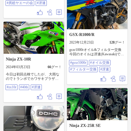
#房総ヤエーの会
#冴速
イル値上がりしていた。😭 交換前
後でシフトの感触変わらず😝 今春
購入した、バラの夢想(むそう)が開
花 地植えだと花💠の直径が20セン
チになるとか😅 鉢植えなんで10
センチぐらい #房総ヤエーの会 #冴
速
GSX-R1000/R
2023年12月23日
128
グー！
gsxr1000rオイル&フィルター交換
今回のオイルは冴速(Kawasaki)です
😅 #gsxr1000r #オイル交換 #フィル
Ninja ZX-10R
#gsxr1000r
#オイル交換
ター交換 ##冴速
2024年03月23日
66
グー！
#フィルター交換
#冴速
今日は初回点検でしたが、 大雨な
のでトランポでカワサキプラザま
で持って行きました。 見えてるボ
#zx10r
#40th
#冴速
ルト関係の増し締め、ドレンワイ
ヤリング、チェーンまで綺麗にし
て頂きました。 現在走行距離
712km。 カワサキ オイル 冴速にし
ました。 3700kmまで無交換で行く
つもりはありませんが、どのぐら
い持つかな。 S1000RRの時は、純
正オイルで、 サーキット使用で200
分、 街乗りは1000km目安で変えて
Ninja ZX-25R SE
ましたね。 #zx10r #40th #冴速