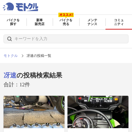
バイクを
新車
バイクを
メンテ
コミュ
探す
販売店
売る
ナンス
ニティ
モトクル
冴速の投稿一覧
冴速
の投稿検索結果
合計：12件