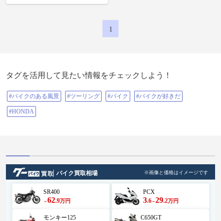
1
タグを活用して見たい情報をチェックしよう！
#バイクのある風景
#ツーリング
#バイク
#バイクが好きだ
#HONDA
バイク買取相場
※画像と価格はイメージです
SR400
PCX
62
3
29
.9
.6
.2
万円
万円
～
～
モンキー125
C650GT