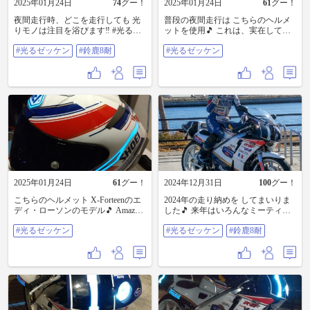
2025年01月24日
74
グー！
2025年01月24日
61
グー！
夜間走行時、どこを走行しても 光
普段の夜間走行は こちらのヘルメ
りモノは注目を浴びます‼️ #光るゼ
ットを使用🎵 これは、実在してい
ッケン #鈴鹿8耐
たので 違和感は無いかな‼️ #光るゼ
#光るゼッケン
#鈴鹿8耐
#光るゼッケン
ッケン
2025年01月24日
61
グー！
2024年12月31日
100
グー！
こちらのヘルメット X-Forteenのエ
2024年の走り納めを してまいりま
ディ・ローソンのモデル🎵 Amazon
した🎵 来年はいろんなミーティン
で発売されている ELシートの姉妹
グに 参加したいですね😊 皆様にと
#光るゼッケン
#光るゼッケン
#鈴鹿8耐
品⁉️を 装着しています🎵 最近にな
って、2025年が 素晴らしい年であ
って、ヘルメットに このELシート
りますように。。。 #光るゼッケン
を装着している方を 見掛けるよう
#鈴鹿8耐
になりました‼️ いよいよ、流行るか
な⁉️ #光るゼッケン