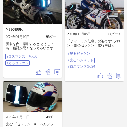
VFR400R
2023年11月06日
107
グー！
2024年01月10日
98
グー！
「ナイトラン仕様」の姿です❗️ フロ
愛車を夜に撮影すると どうして
ント部のゼッケン 走行中はもち
も、画質が悪くなっちゃいますね
ろん外していますよ🎵 ヘルメット
🎵 １９８７年の鈴鹿８耐、「ドミ
#光るゼッケン
シールドは、クリア (もしかした
#ロスマンズ
#nc30
ニク サロン選手」が ペアを組んだ
ら ハーフスモーク かも⁉️) そう
#光るヘルメット
「ワイン ガードナー選手」セッ
でないと見えにくくて危ない‼️ この
#光るゼッケン
ティングのマシンに手こずり ２度
車両で再現した「１９８７年 鈴
#ロスマンズNC30
の転倒を喫してしまいました‼️ その
鹿８耐 ロスマンズホンダワーク
ため、決勝レースでの夜間走行が
ス仕様」 実際の「RVF750 (NW1C
できなくなり 「光るゼッケン」を
型) 」では「ナイトラン」が出来
御披露目することが出来なかった
なかったので この状態を夜間(決勝)
んですよね。 #ロスマンズ #NC30 #
で 御披露目することができなか
光るゼッケン
ったんですよね🎵 「ドミニク サ
ロン選手」が、ペアを組んだ「ワ
イン ガードナー選手」のセッテ
ィングに合わせた マシンに手こず
り、２度も転倒を喫してしまった
から。。。 以前に投稿した写真📷️
2023年09月03日
48
グー！
よりも、こちらの方がマシンの仕
上がり状態が わかりやすいかな⁉️
光る❗️「ゼッケン & ヘルメッ
ちなみにこの出で立ち レーシング