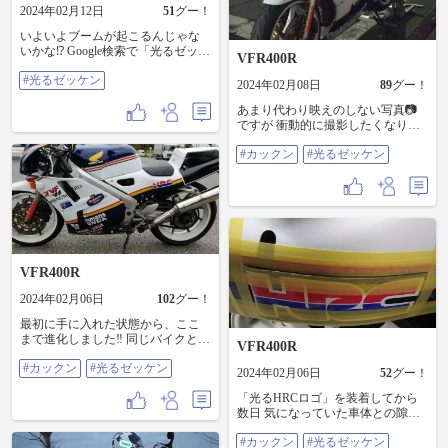
縦方向に「切り込みを」を入れま
と転倒した際に、ヘルメットとバ
2024年02月12日
51
グー！
す🎵 「HRCロゴ」を貼り付ける
イクが離れにくくなってしまうの
際、シートカウル表面が３次元曲
いよいよブームが起こるんじゃな
でね😃 面白いもので、秋葉原で販
面だったので ロゴの「赤色 &
いかな⁉️ Google検索で「光るゼッケ
売してそうな「ELシート」 意外と
VFR400R
青色」の中間辺りに１cm幅の両面
ン」と検索し 「画像」をタップす
見つからないんですよ‼️ どちらかと
テープを横方向に２枚付けて シー
#光るゼッケン
ると、モトクル内で投稿したモノ
言うと、「LED」の方が種類豊富で
2024年02月08日
89
グー！
トカウル本体に貼り付けました‼️ 当
が 出てくるようになりました‼️ バ
すね😃 「ELシート」に関しては、
然上下に隙間が空くので、後でシ
あまり代わり映えのしない写真📷️
イクレースの世界では「１９８６
Amazon の通販がオススメです❗️ #
リコンを埋めています🎵 シートカ
ですが 衝動的に撮影したくなりま
年 鈴鹿８耐」で、「RVF750
かっくんロスマンズNC30 #光るゼ
ウルの内側に入った発光したくな
す🎵 今日は誰からも、お声が掛か
(NW1C型 プロトタイプ)」が ゼッ
ッケン
い部分の「ELシート(ケーブル側)」
#カックン
#光るゼッケン
りませんでした😊 自分としては、
ケン「４」を付けて走行していま
は ケーブルクランプを使って、あ
１枚目と３枚目の写真📷️がお気に
したね‼️ (ワインガードナー選手
えて「半固定」させています。 無
入りです😊 あっ、４枚目も😊 #か
& ドミニクサロン選手のコンビ
理に曲げると「ELシート」を損傷
っくん ロスマンズ NC30 #光る
で、車両は当時の「HRCカラー」)
させてしまうので。。。 後はポジ
ゼッケン
今では、その素材も通販でゲット
ションランプの配線に、専用の電
できるので本当に流行るかも⁉️ #光
圧変換器を割り込ませば 完成しま
るゼッケン
す‼️ 完成まで無事に仕上げるのは、
VFR400R
ちょっと難しかったかな⁉️ 「光るゼ
ッケン」も同様のやり方です(^-^)
2024年02月06日
102
グー！
興味を持った方、ぜひチャレンジ
してみてください‼️ #光るゼッケン
最初に手に入れた状態から、ここ
まで進化しました‼️ 同じバイクとは
VFR400R
思えないくらい👀の仕上がり‼️ 「中
#カックン
#光るゼッケン
華カウル」VS「社外品外装+オリジ
2024年02月06日
52
グー！
ナル塗装」 「中華カウル」も組み
「光るHRCロゴ」を装着してから
立てた状態で 丁寧に「グラフィッ
数日 気になっていた車体との隙間
ク等」を配置すれば、もっと人気
を埋めるために シリコンを注入し
が出るのにね😃 塗装が綺麗なだけ
#カックン
#光るゼッケン
ました‼️ シートクッションの近くに
に、惜しいところ。。。 チリが合