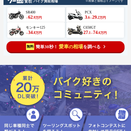
バイク買取相場
※画像と価格はイメージです
SR400
PCX
62
3
29
.9
.6
.2
万円
万円
～
～
モンキー125
C650GT
34
27
74
.8
.1
.6
万円
万円
～
～
愛車
相場
簡単30秒！
を調べる
無料
の