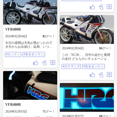
存在しているのでね😃 「ELシー
わないのも、戴けませんね( ´△｀) #
ト」のヨレヨレを極力無くす目的
かっくん ロスマンズ NC30 #光
で実施します🎵 バイクに乗り降り
るゼッケン
する際に 「ELシート」に影響を及
ぼさない目的でもあります❗️ 東京は
雪も積もり、しばらくバイクに乗
車できる状態ではないので その間
VFR400R
に仕上げをしてみました‼️ マスキン
グテープを剥がす瞬間が、楽しい
2024年02月04日
82
グー！
んですよ😃 素人の仕上がりとして
は、これが限界です😖 もう１回上
今日の昼間は天気が悪かったので
部だけ「シリコン」を注入すれば
夕方からお出掛け。結局、いつも
2024年02月04日
84
グー！
もうちょっと綺麗に仕上がるかな⁉️
の場所へ。。。 光りモノが追加さ
#かっくん ロスマンズ NC30 #光
#カックン
#光るゼッケン
れたので さらに目立っているみた
この「NC30」、日中の走行と夜間
るゼッケン
いです‼️ 昨晩、完成した「光るHRC
の走行 どちらのシチュエーション
ロゴ」を撮影するため 自宅から外
でも目立ちますね😃 最新のスーパ
にバイクを持ち出ししたのですが
#ロスマンズ
#光るゼッケン
ースポーツに負けるもんか⁉️ (走り
愛犬を散歩させている方が、足を
のパフォーマンスでは圧倒的に負
停めて 私と一緒にバイクを眺めて
けてますが。。。) ３５年も前の
いましたよ‼️ #かっくん ロスマン
「レーサーレプリカ」なんでね😃 #
ズ NC30 #光るゼッケン
ロスマンズ ガードナー NC30 #
光るゼッケン
VFR400R
2024年02月03日
71
グー！
2024年02月02日
68
グー！