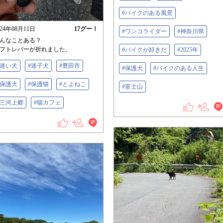
#バイクのある風景
024年08月11日
17
グー！
#ワンコライダー
#神奈川県
んなことある？
フトレバーが折れました。
#バイクが好きだ
#2025年
#迷い犬
#迷子犬
#豊田市
#保護犬
#バイクのある人生
#保護犬
#保護猫
#とよねこ
#富士山
#三河上郷
#猫カフェ