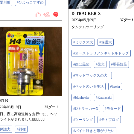
#愛川町
#ひよっこすずめ
D-TRACKER X
2023年05月09日
37
グー
タムデムツーリング
#ミックス犬
#保護犬
#オーストラリアンキャトルドッグ
#顔は黒柴
#柴犬
#胴長短足
#マッドマックスの犬⠀
#ペットのいる生活
#heeler
#blueheeler
#Kawasaki
50TR
022年08月19日
35
グー！
#DトラッカーX
#モタード
日、夜に高速道路を走行中に、ヘッ
イトが切れました😵‍💫😵‍💫😵‍💫
#ツーリング
#モトブログ
#保護犬
#雑種
#バイク好きと繋がりたい