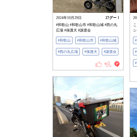
2024年10月29日
27
グー！
2
#和歌山 #和歌山市 #和歌山城 #西の丸
こ
広場 #保護犬 #譲渡会
シ
#和歌山
#和歌山市
#和歌山城
#西の丸広場
#保護犬
#譲渡会