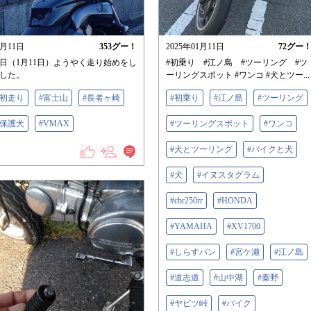
1月11日
353
グー！
2025年01月11日
72
グー
日（1月11日）ようやく走り始めをし
#初乗り #江ノ島 #ツーリング #ツ
した。
ーリングスポット #ワンコ #犬とツー...
#初走り
#富士山
#長者ヶ崎
#初乗り
#江ノ島
#ツーリング
#保護犬
#VMAX
#ツーリングスポット
#ワンコ
#犬とツーリング
#バイクと犬
#犬
#イヌスタグラム
#cbr250rr
#HONDA
#YAMAHA
#XV1700
#しらすパン
#宮ケ瀬
#江ノ島
#道志道
#山中湖
#秦野
#ヤビツ峠
#バイク