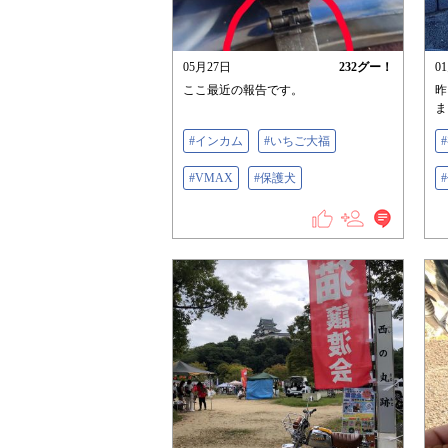
05月27日
232
グー！
0
ここ最近の報告です。
昨
ま
#インカム
#いちご大福
#VMAX
#保護犬