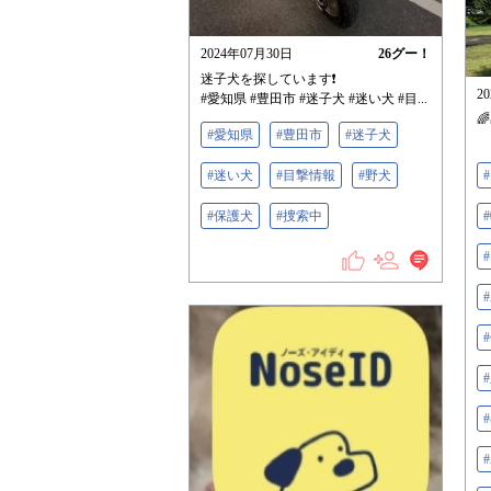
2024年07月30日
26
グー！
迷子犬を探しています❗
2
#愛知県 #豊田市 #迷子犬 #迷い犬 #目...

#愛知県
#豊田市
#迷子犬
#迷い犬
#目撃情報
#野犬
#保護犬
#捜索中