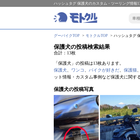
ハッシュタグ 保護犬のカスタム・ツーリング情報1
グーバイクTOP
モトクルTOP
ハッシュタグ 保
保護犬の投稿検索結果
合計：13枚
「保護犬」の投稿は13枚あります。
保護犬
、
ワンコ
、
バイクが好きだ
、
保護猫
ット情報・カスタム事例など保護犬に関す
保護犬の投稿写真