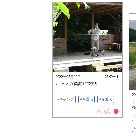
2022年05月22日
27
グー！
#キャンプ#保護猫#保護犬
2
#キャンプ
#保護猫
#保護犬
ち
#
#