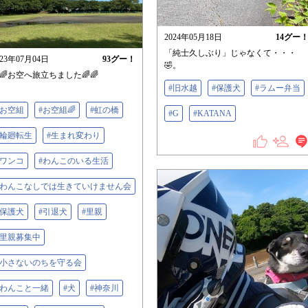
2024年05月18日
14
グー
「純士久しぶり」じゃなくて・・・
023年07月04日
93
グー！
🤣。
🌈お空へ旅立ちました🌈🌈
#旧水越
#保護犬
#ラムー弁当
#お空組
#お空組🌈
#虹の橋
#G
#KATANA
#輪廻転生
#生まれ変わり
#ワンコ
#わんこのいる生活
#わんこなしでは生きていけません会
#保護犬
#引退犬
#里親
#里親募集中
#小さないのちを守る会
#わんこと一緒
#犬
#神奈川