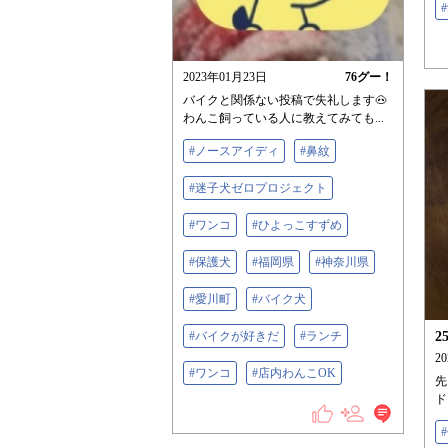
2023年01月23日
76
グー！
バイクと関係ない投稿で失礼します🐽
わんこ飼っている人に教えてみても...
#ノースアイディ
#鼻紋
#迷子犬ゼロプロジェクト
#ワンコ
#ひよっこすずめ
#保護犬
#福岡県
#神奈川県
#愛川町
#バイク犬
#バイクが好きだ
#ランチ
2
2
#ワンコ
#店内わんこOK
先
ドラ