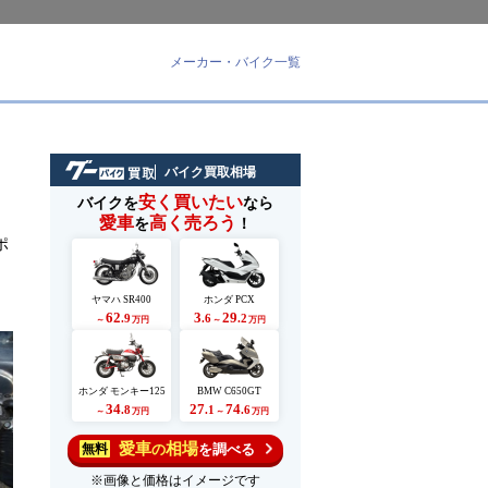
メーカー・バイク一覧
バイク買取相場
安く買いたい
バイクを
なら
愛車
高く売ろう
を
！
ポ
ヤマハ SR400
ホンダ PCX
62
3
29
.9
.6
.2
～
万円
～
万円
ホンダ モンキー125
BMW C650GT
34
27
74
.8
.1
.6
～
万円
～
万円
愛車
相場
の
を調べる
無料
※画像と価格はイメージです