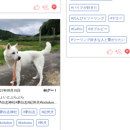
#バイクが好きだ
#のんびりツーリング
#ヤエー
#GoPro
#ボブルビー
#ツーリング好きな人と繋がりたい
021年09月16日
40
グー！
ょいとぶらぶら
夢白志神社#夢白志#紀州犬#kishuken...
#夢白志神社
#夢白志
#紀州犬
kishuken
#kishuinu
#和犬