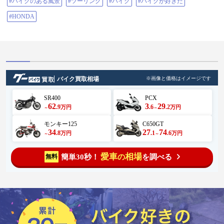
#バイクのある風景
#ツーリング
#バイク
#バイクが好きだ
#HONDA
バイク買取相場
※画像と価格はイメージです
SR400
PCX
62
3
29
.9
.6
.2
万円
万円
～
～
モンキー125
C650GT
34
27
74
.8
.1
.6
万円
万円
～
～
愛車
相場
簡単30秒！
を調べる
無料
の