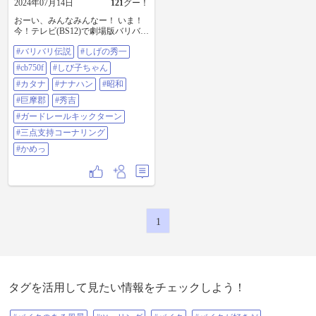
2024年07月14日
121
グー！
おーい、みんなみんなー！ いま！
今！テレビ(BS12)で劇場版バリバリ
伝説がやっていますよー！！ イマ
#バリバリ伝説
#しげの秀一
なら観逃すことなくあのとき(昭和)
に戻ることができるぞー！！ #バリ
#cb750f
#しび子ちゃん
バリ伝説 #しげの秀一 #CB750F #し
び子ちゃん #カタナ #ナナハン #昭
#カタナ
#ナナハン
#昭和
和 #巨摩郡 #秀吉 #ガードレールキ
#巨摩郡
#秀吉
ックターン #三点支持コーナリング
#カメッ
#ガードレールキックターン
#三点支持コーナリング
#かめっ
1
タグを活用して見たい情報をチェックしよう！