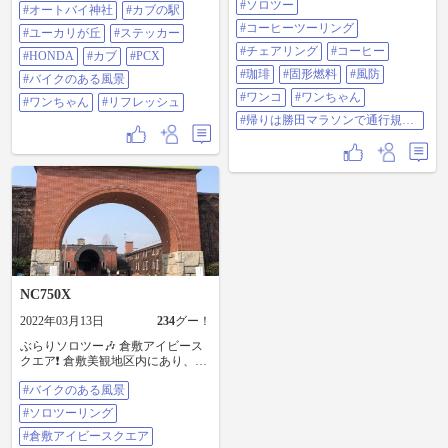
#ソロツー
#オートバイ神社
#カブの駅
カブの台数が多くて、 純正のまま
固形燃料と風防で、 やっとコーヒ
でもオシャレで 様々なデザインの
ーをゆっくり淹れることができま
#コーヒーツーリング
#ユーカリが丘
#ステッカー
カブに テンション上がりました🎵
した❗️ 相変わらずこのドリップコー
#チェアリング
#コーヒー
柴ちゃん可愛ちい😍 リフレッシュ
#HONDA
#カブ
#PCX
ヒーは旨いです!! この時間だけは誰
🍀 #オートバイ神社 #カブの駅 #ユ
にも邪魔されず、まったりとした
#珈琲
#固形燃料
#風防
#バイクのある風景
ーカリが丘 #ステッカー #HONDA
時間を過ごせました🎵 キャンパー
#ワンコ
#ワンちゃん
#カブ #PCX #バイクのある風景 #ワ
#ワンちゃん
#リフレッシュ
さんも何組みかいて、撤収してる
ンちゃん #リフレッシュ
人、設営してる人、まったりして
#帰りは勝田マラソンで通行規制
る人 色々でした ワンちゃんにも癒
で渋滞発生💧
されました💖 #ツーリング #ソロツ
ーリング #ソロツー #コーヒーツー
リング #チェアリング #コーヒー #
珈琲 #固形燃料 痩せてました🤣 #風
防 #ワンコ #ワンちゃん #帰りは勝
田マラソンで通行規制で渋滞発生
💧
NC750X
2022年03月13日
234
グー！
ぶらりソロツー🎶 倉敷アイビース
クエア❗️ 倉敷美観地区内にあり、明
治時代の倉敷紡績所を保存再利用
#バイクのある風景
し、今は、ホテル・文化施設にな
ってます。カップルが沢山👍 近く
#ソロツーリング
にワンちゃん盛り沢山のお店？が
ありました🤗 #バイクのある風景 #
#倉敷アイビースクエア