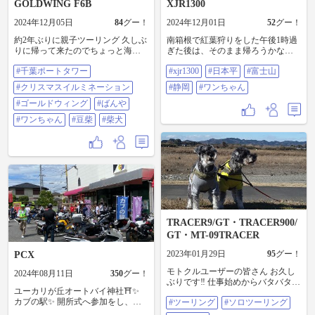
GOLDWING F6B
XJR1300
2024年12月05日
84
グー！
2024年12月01日
52
グー！
約2年ぶりに親子ツーリング 久しぶ
南箱根で紅葉狩りをした午後1時過
りに帰って来たのでちょっと海ま
ぎた後は、そのまま帰ろうかなぁ
で行こうかって事で久留里を通っ
なんて思ったけどそれは勿体ない
#千葉ポートタワー
#xjr1300
#日本平
#富士山
て保田漁港まで ランチは保田の定
と思い、日没までせっかく時間が
番『ばんや』息子がおごってくれ
あるもんだから、箱根西麓を通り
#クリスマスイルミネーション
#静岡
#ワンちゃん
ました 平日ですが水曜日は休みの
伊豆縦貫道、そして東名高速を通
人が多いのかバイクたくさん走っ
#ゴールドウィング
#ばんや
り、日本平へ向かった。 日本平に
てました 帰ってから、こちらも定
着いたら、石碑の所でかわいいワ
#ワンちゃん
#豆柴
#柴犬
番『千葉ポートタワー』クリスマ
ンちゃんたちが大集合、そこで偶
スイルミネーション、千葉駅で娘
然見た他のライダーやお客さんも
と合流家族4人＋ワンちゃんで行っ
写真に納め、撮影会のような状態
て来ました、久しぶりに充実した
に📸 帰りはゆっくり下道を通り、
一日でした #千葉ポートタワー #ク
夜の灯る旧東海道の浪漫🌃
リスマスイルミネーション #ゴール
#XJR1300 #日本平 #富士山 #静岡 #
ドウィング #ばんや #ワンちゃん #
ワンちゃん
豆柴 #柴犬
TRACER9/GT・TRACER900/
GT・MT-09TRACER
2023年01月29日
95
グー！
PCX
モトクルユーザーの皆さん お久し
2024年08月11日
350
グー！
ぶりです‼️ 仕事始めからバタバタし
ユーカリが丘オートバイ神社⛩️✨
てて グー！ ボタンしか押せない毎
カブの駅✨ 開所式へ参加をし、祈
#ツーリング
#ソロツーリング
日でしたが… 時おり吹く風にワチ
願してまいりました🙏✨ やはり1番
ャワチャしながら、 昨年用意した