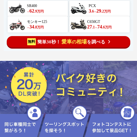
SR400
PCX
62
3
29
.9
.6
.2
万円
万円
～
～
モンキー125
C650GT
34
27
74
.8
.1
.6
万円
万円
～
～
愛車
相場
簡単30秒！
を調べる
無料
の