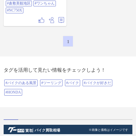
ソロツーリング #倉敷アイビースク
#倉敷美観地区
#ワンちゃん
エア #倉敷美観地区 #ワンちゃん
#nc750x
#NC750X
1
タグを活用して見たい情報をチェックしよう！
#バイクのある風景
#ツーリング
#バイク
#バイクが好きだ
#HONDA
バイク買取相場
※画像と価格はイメージです