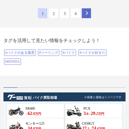
1
2
3
4
タグを活用して見たい情報をチェックしよう！
#バイクのある風景
#ツーリング
#バイク
#バイクが好きだ
#HONDA
バイク買取相場
※画像と価格はイメージです
SR400
PCX
62
3
29
.9
.6
.2
万円
万円
～
～
モンキー125
C650GT
34
27
74
.8
.1
.6
万円
万円