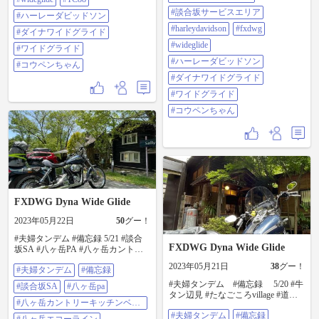
#談合坂サービスエリア
#ハーレーダビッドソン
#harleydavidson
#fxdwg
#ダイナワイドグライド
#wideglide
#ワイドグライド
#ハーレーダビッドソン
#コウペンちゃん
#ダイナワイドグライド
#ワイドグライド
#コウペンちゃん
FXDWG Dyna Wide Glide
2023年05月22日
50
グー！
#夫婦タンデム #備忘録 5/21 #談合
FXDWG Dyna Wide Glide
坂SA #八ヶ岳PA #八ヶ岳カントリ
ーキッチンベーカリー #八ヶ岳エコ
2023年05月21日
38
グー！
#夫婦タンデム
#備忘録
ーライン #メルヘン街道 #日向木場
展望台 #道の駅ヘルシーテラス佐久
#夫婦タンデム #備忘録 5/20 #牛
#談合坂SA
#八ヶ岳pa
南 #ららん藤岡 #狭山PA
タン辺見 #たなごころvillage #道の
#harleydavidson #fxdwg #dyna
#八ヶ岳カントリーキッチンベー
駅八王子 #harleydavidson #fxdwg
#dynawideglide #wideglide #tc88 #ハ
カリー
#夫婦タンデム
#備忘録
#dyna #dynawideglide #wideglide #tc88