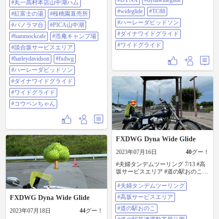
#DYNA
#dynawideglide
#fxdwg #ハーレーダビッドソン #ダ
#丸一高村本店山中湖ハム
イナワイドグライド #ワイドグライ
#wideglide
#TC88
#紅富士の湯
#桜桃園直売所
ド #コウペンちゃん
#ハーレーダビッドソン
#パノラマ台
#PICA山中湖
#ダイナワイドグライド
#hammockcafe
#浩庵キャンプ場
#ワイドグライド
#談合坂サービスエリア
#harleydavidson
#fxdwg
#ハーレーダビッドソン
#ダイナワイドグライド
#ワイドグライド
#コウペンちゃん
FXDWG Dyna Wide Glide
2023年07月16日
40
グー！
#夫婦タンデムツーリング 7/13 #高
坂サービスエリア #道の駅おのこ #
道の駅草津運動茶屋公園 #日本国道
#夫婦タンデムツーリング
最高地点 #草津温泉 #軽井沢
#harleydavidson #fxdwg #dyna
#高坂サービスエリア
FXDWG Dyna Wide Glide
#dynawideglide #wideglide #tc88 #ハ
ーレーダビッドソン #ダイナワイド
#道の駅おのこ
2023年07月18日
44
グー！
グライド #ワイドグライド #コウペ