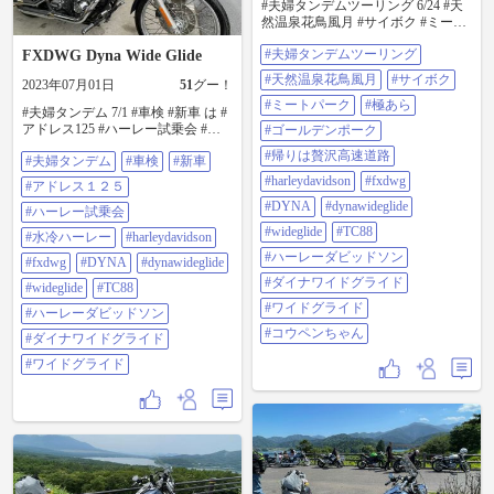
#夫婦タンデムツーリング 6/24 #天
然温泉花鳥風月 #サイボク #ミート
パーク #極あら #ゴールデンポーク
#夫婦タンデムツーリング
FXDWG Dyna Wide Glide
最高！ #帰りは贅沢高速道路
#harleydavidson #fxdwg #dyna
#天然温泉花鳥風月
#サイボク
2023年07月01日
51
グー！
#dynawideglide #wideglide #tc88 #ハ
ーレーダビッドソン #ダイナワイド
#ミートパーク
#極あら
#夫婦タンデム 7/1 #車検 #新車 は #
グライド #ワイドグライド #コウペ
アドレス125 #ハーレー試乗会 #水
#ゴールデンポーク
ンちゃん
冷ハーレー #harleydavidson #fxdwg
#帰りは贅沢高速道路
#夫婦タンデム
#車検
#新車
#dyna #dynawideglide #wideglide #tc88
#ハーレーダビッドソン #ダイナワ
#harleydavidson
#fxdwg
#アドレス１２５
イドグライド #ワイドグライド
#DYNA
#dynawideglide
#ハーレー試乗会
#wideglide
#TC88
#水冷ハーレー
#harleydavidson
#ハーレーダビッドソン
#fxdwg
#DYNA
#dynawideglide
#ダイナワイドグライド
#wideglide
#TC88
#ワイドグライド
#ハーレーダビッドソン
#コウペンちゃん
#ダイナワイドグライド
#ワイドグライド