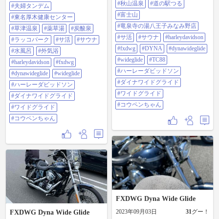
#harleydavidson #fxdwg #dyna
#秋山温泉
#道の駅つる
#夫婦タンデム
婦で貸切満喫 #サ活 #サウナ #水風
#dynawideglide #wideglide #tc88 #ハ
呂 #外気浴 6セット #harleydavidson
ーレーダビッドソン #ダイナワイド
#富士山
#東名厚木健康センター
#fxdwg #dynawideglide #wideglide #ハ
グライド #ワイドグライド #コウペ
#竜泉寺の湯八王子みなみ野店
ーレーダビッドソン #ダイナワイド
#草津温泉
#薬草湯
#炭酸泉
ンちゃん
グライド #ワイドグライド #コウペ
#サ活
#サウナ
#harleydavidson
#ラッコパーク
#サ活
#サウナ
ンちゃん
#fxdwg
#DYNA
#dynawideglide
#水風呂
#外気浴
#wideglide
#TC88
#harleydavidson
#fxdwg
#ハーレーダビッドソン
#dynawideglide
#wideglide
#ダイナワイドグライド
#ハーレーダビッドソン
#ワイドグライド
#ダイナワイドグライド
#コウペンちゃん
#ワイドグライド
#コウペンちゃん
FXDWG Dyna Wide Glide
2023年09月03日
31
グー！
FXDWG Dyna Wide Glide