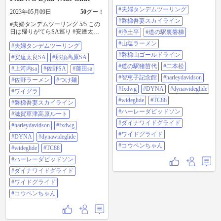
#浄土平 へ。やはり最高の景色で
#夫婦タンデムツーリング
す。 またまた絶景ルートを走って
2023年05月09日
50
グー！
#道の駅裏磐梯 へ。#山塩ラーメン
#磐梯吾妻スカイライン
#夫婦タンデムツーリング 5/5 この
をいただきました。 #磐梯山ゴール
日は帰りがてらSA巡り #安達太良sa
ドライン を下り、再び #道の駅猪
#浄土平
#道の駅裏磐梯
#那須高原sa #上河内sa #佐野sa #蓮
苗代 へ。 #二本松 方面へ向かい、#
#山塩ラーメン
#夫婦タンデムツーリング
田sa と巡り、満喫しました。 帰り
智恵子記念館 を巡り、最高の1日が
は #佐野ラーメン の #つけ麺 をお
終了。 #harleydavidson #fxdwg #dyna
#磐梯山ゴールドライン
#安達太良SA
#那須高原SA
いしくいただきました。 今回も楽
#dynawideglide #wideglide #tc88 #ハ
#道の駅猪苗代
#二本松
しく付き合ってくれた妻、トラブ
#上河内sa
#佐野SA
#蓮田sa
ーレーダビッドソン #ダイナワイド
ルフリーでグイグイ走ってくれた #
グライド #ワイドグライド #コウペ
#智恵子記念館
#harleydavidson
#佐野ラーメン
#つけ麺
ワイグラ ちゃん、そして無事故無
ンちゃん
#fxdwg
#DYNA
#dynawideglide
違反で帰れたことに感謝です。 最
#ワイグラ
後にもう一度 #磐梯吾妻スカイライ
#wideglide
#TC88
#磐梯吾妻スカイライン
ン の絶景を添えて。 次は #滋賀草
#ハーレーダビッドソン
津高原ルート を走りたいです。
#滋賀草津高原ルート
#harleydavidson #fxdwg #dyna
#ダイナワイドグライド
#harleydavidson
#fxdwg
#dynawideglide #wideglide #tc88 #ハ
#ワイドグライド
ーレーダビッドソン #ダイナワイド
#DYNA
#dynawideglide
グライド #ワイドグライド #コウペ
#コウペンちゃん
#wideglide
#TC88
ンちゃん
#ハーレーダビッドソン
#ダイナワイドグライド
#ワイドグライド
#コウペンちゃん