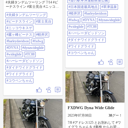
#道の駅草津運動茶屋公園
#夫婦タンデムツーリング 7/14 #ビ
ンちゃん
ーナスライン #富士見台 #ニッコウ
#日本国道最高地点
#草津温泉
キスゲ #霧ヶ峰ビーナス #軽井沢 散
#軽井沢
#harleydavidson
#夫婦タンデムツーリング
策 #harleydavidson #fxdwg #dyna
#dynawideglide #wideglide #tc88 #ハ
#fxdwg
#DYNA
#dynawideglide
#ビーナスライン
#富士見台
ーレーダビッドソン #ダイナワイド
#wideglide
#TC88
グライド #ワイドグライド #コウペ
#ニッコウキスゲ
ンちゃん
#ハーレーダビッドソン
#霧ヶ峰ビーナス
#軽井沢
#ダイナワイドグライド
#harleydavidson
#fxdwg
#ワイドグライド
#DYNA
#dynawideglide
#コウペンちゃん
#wideglide
#TC88
#ハーレーダビッドソン
#ダイナワイドグライド
#ワイドグライド
#コウペンちゃん
FXDWG Dyna Wide Glide
2023年07月08日
38
グー！
7/8 #アドレス125 とお別れして #ワ
イグラ ちゃんを #車検 からお迎え