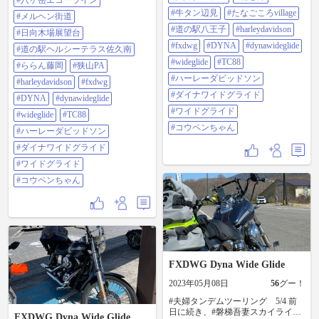
#八ヶ岳エコーライン
ーレーダビッドソン #ダイナワイド
#ハーレーダビッドソン #ダイナワ
#牛タン辺見
#たなごころvillage
グライド #ワイドグライド #コウペ
#メルヘン街道
イドグライド #ワイドグライド #コ
ンちゃん
ウペンちゃん
#道の駅八王子
#harleydavidson
#日向木場展望台
#fxdwg
#DYNA
#dynawideglide
#道の駅ヘルシーテラス佐久南
#wideglide
#TC88
#ららん藤岡
#狭山PA
#ハーレーダビッドソン
#harleydavidson
#fxdwg
#ダイナワイドグライド
#DYNA
#dynawideglide
#ワイドグライド
#wideglide
#TC88
#コウペンちゃん
#ハーレーダビッドソン
#ダイナワイドグライド
#ワイドグライド
#コウペンちゃん
FXDWG Dyna Wide Glide
2023年05月08日
56
グー！
#夫婦タンデムツーリング 5/4 前
日に続き、#磐梯吾妻スカイライン
FXDWG Dyna Wide Glide