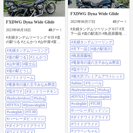
FXDWG Dyna Wide Glide
2023年06月17日
43
グー！
FXDWG Dyna Wide Glide
#夫婦タンデムツーリング 6/17 #天
2023年06月18日
48
グー！
下一品 #道の駅清川 #鳥居原園地 #
#夫婦タンデムツーリング 6/18 #道
竜泉寺の湯八王子みなみ野店 #塩サ
の駅つる #とんかつ #山中湖 #富士
#夫婦タンデムツーリング
ウナ #南大沢プレミアムアウトレッ
山 #道の駅どうし #ソフトクリーム
ト #adidas #モンベル #harleydavidson
#天下一品
#道の駅清川
#夫婦タンデムツーリング
#竜泉寺の湯八王子みなみ野店 #塩
#fxdwg #dyna #dynawideglide
サウナ #タンドリーチキン
#wideglide #tc88 #ハーレーダビッド
#鳥居原園地
#道の駅つる
#とんかつ
#harleydavidson #fxdwg #dyna
ソン #ダイナワイドグライド #ワイ
#竜泉寺の湯八王子みなみ野店
#dynawideglide #wideglide #tc88 #ハ
#山中湖
#富士山
ドグライド #コウペンちゃん
ーレーダビッドソン #ダイナワイド
#塩サウナ
#道の駅どうし
グライド #ワイドグライド #コウペ
#南大沢プレミアムアウトレット
ンちゃん
#ソフトクリーム
#adidas
#モンベル
#竜泉寺の湯八王子みなみ野店
#harleydavidson
#fxdwg
#塩サウナ
#タンドリーチキン
#DYNA
#dynawideglide
#harleydavidson
#fxdwg
#wideglide
#TC88
#DYNA
#dynawideglide
#ハーレーダビッドソン
#wideglide
#TC88
#ダイナワイドグライド
#ハーレーダビッドソン
#ワイドグライド
#ダイナワイドグライド
#コウペンちゃん
#ワイドグライド