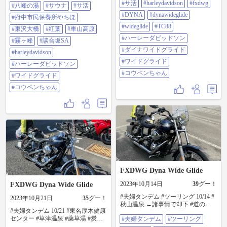
ライド #コウペンちゃん
場
ーレーダビッドソン #ダイナワイド
#サ活
#harleydavidson
#fxdwg
#八峰の湯
#サウナ
#サ活
グライド #ワイドグライド #コウペ
#DYNA
#dynawideglide
#府中市民保養所やちほ
ンちゃん
#wideglide
#TC88
#東沢大橋
#紅葉
#車山高原
#ハーレーダビッドソン
#霧ヶ峰
#談合坂SA
#ダイナワイドグライド
#harleydavidson
#ワイドグライド
#ハーレーダビッドソン
#コウペンちゃん
#ワイドグライド
#コウペンちゃん
FXDWG Dyna Wide Glide
2023年10月14日
39
グー！
FXDWG Dyna Wide Glide
#夫婦タンデム #ツーリング 10/14 #
2023年10月21日
35
グー！
秋山温泉 ←諸事情で却下 #道の駅
#夫婦タンデム 10/21 #東名厚木健康
つる #富士山 #竜泉寺の湯八王子み
センター #草津温泉 #薬草湯 #炭酸
#夫婦タンデム
#ツーリング
なみ野店 #サ活 #サウナ
泉 などを堪能 #ラッコパーク を夫