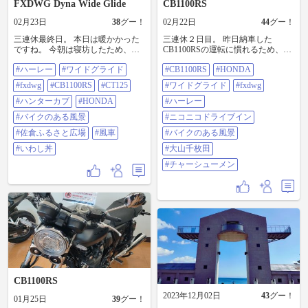
FXDWG Dyna Wide Glide
CB1100RS
02月23日
38
グー！
02月22日
44
グー！
三連休最終日。 本日は暖かかった
三連休２日目。 昨日納車した
ですね。 今朝は寝坊したため、ツ
CB1100RSの運転に慣れるため、千
ーリング計画を変更し蓮沼方面へ
葉県内をプチツーリングしてきま
#ハーレー
#ワイドグライド
#CB1100RS
#HONDA
いわし丼を食べに行きました。帰
した。 目的地は鴨川市にある大山
路途中で風車をバックに撮影&ソフ
千枚田です。 昼ごはんは富津にあ
#fxdwg
#CB1100RS
#CT125
#ワイドグライド
#fxdwg
トクリームを食しました。 本日の
るドライブインで、チャーシュー
相棒はハーレーワイドグライドで
#ハンターカブ
#HONDA
メンを食べました。味は昔ながら
#ハーレー
す。 100km程度のプチツーリング
の中華そばで美味しかったです
#バイクのある風景
#ニコニコドライブイン
でしたが、乗れて良かったです。
が、驚くべきはその値段で、なん
昨日はCB1100RS，今日はハーレー
と670円！！今の物価高の御時世で
#佐倉ふるさと広場
#風車
#バイクのある風景
ワイドグライド。 連日同じ空冷エ
この値段はとても嬉しい😄メニュ
#いわし丼
#大山千枚田
ンジンのバイクに乗りましたが、
ー表も添付しますのでご参考にど
両方とも図太い音とトルク感では
うぞ。 道中、軽いワインディング
#チャーシューメン
共通ですが、上品なサウンドと、
道を走りました。CBのライディン
荒々しいサウンドという観点で全
グポジションがやや前傾なため、
く異なる楽しみ方ができる事を体
カーブラインが描きやすいのかな
感しました。やはり両者の棲み分
と思っていましたが、重量もある
けは可能と判断しました。 これか
せいか、中々思うように扱えない
らも、ハンターカブを加えた３台
ですね。 変な話、ハーレーワイド
を大切に永く乗り続け、バイクラ
グライドの方が上手く操作が出来
イフを楽しめたらと思います。 そ
きるし、小回りも効かせられます
のために日々の仕事を頑張り、心
(笑)。もっと慣れなくては・・。 と
身ともに健康でいたいですね。 #ハ
はいえ、今日は一般道を１５０km
ーレー #ワイドグライド #fxdwg
位乗り、少しずつ感覚を掴むこと
CB1100RS
#CB1100RS #CT125 #ハンターカブ
ができました。 明日も天気が良
2023年12月02日
43
グー！
#HONDA #バイクのある風景 #佐倉
く、更に気温が春並み20℃を超え
01月25日
39
グー！
ふるさと広場 #風車 #いわし丼
るみたいですね。せっかくの天気