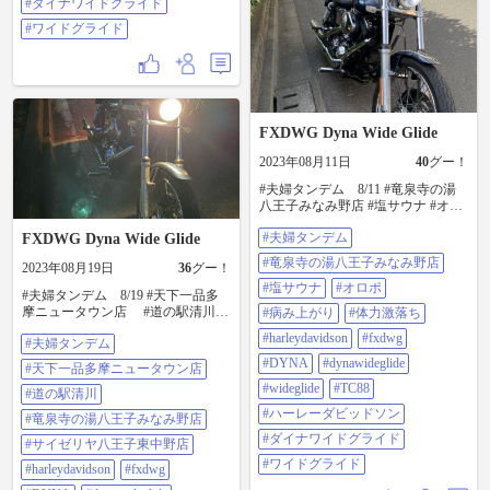
#ダイナワイドグライド
#ワイドグライド
FXDWG Dyna Wide Glide
2023年08月11日
40
グー！
#夫婦タンデム 8/11 #竜泉寺の湯
八王子みなみ野店 #塩サウナ #オロ
ポ #病み上がり #体力激落ち
#夫婦タンデム
FXDWG Dyna Wide Glide
#harleydavidson #fxdwg #dyna
#dynawideglide #wideglide #tc88 #ハ
#竜泉寺の湯八王子みなみ野店
2023年08月19日
36
グー！
ーレーダビッドソン #ダイナワイド
グライド #ワイドグライド
#塩サウナ
#オロポ
#夫婦タンデム 8/19 #天下一品多
摩ニュータウン店 #道の駅清川 #
#病み上がり
#体力激落ち
竜泉寺の湯八王子みなみ野店 #サイ
#harleydavidson
#fxdwg
#夫婦タンデム
ゼリヤ八王子東中野店
#harleydavidson #fxdwg #dyna
#DYNA
#dynawideglide
#天下一品多摩ニュータウン店
#dynawideglide #wideglide #tc88 #ハ
#wideglide
#TC88
ーレーダビッドソン #ダイナワイド
#道の駅清川
グライド #ワイドグライド #コウペ
#ハーレーダビッドソン
#竜泉寺の湯八王子みなみ野店
ンちゃん
#ダイナワイドグライド
#サイゼリヤ八王子東中野店
#ワイドグライド
#harleydavidson
#fxdwg