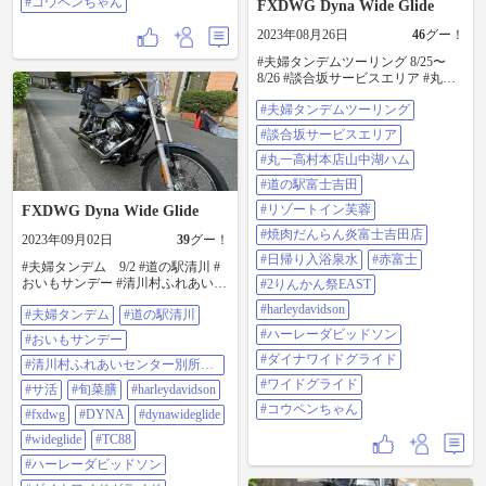
#コウペンちゃん
FXDWG Dyna Wide Glide
2023年08月26日
46
グー！
#夫婦タンデムツーリング 8/25〜
8/26 #談合坂サービスエリア #丸一
高村本店山中湖ハム #道の駅富士吉
#夫婦タンデムツーリング
田 #リゾートイン芙蓉 #焼肉だんら
ん炎富士吉田店 #日帰り入浴泉水 #
#談合坂サービスエリア
赤富士 #2りんかん祭EAST
#harleydavidson #ハーレーダビッド
#丸一高村本店山中湖ハム
ソン #ダイナワイドグライド #ワイ
#道の駅富士吉田
ドグライド #コウペンちゃん
#リゾートイン芙蓉
FXDWG Dyna Wide Glide
#焼肉だんらん炎富士吉田店
2023年09月02日
39
グー！
#日帰り入浴泉水
#赤富士
#夫婦タンデム 9/2 #道の駅清川 #
おいもサンデー #清川村ふれあいセ
#2りんかん祭EAST
ンター別所の湯 #サ活 #旬菜膳
#harleydavidson
#夫婦タンデム
#道の駅清川
#harleydavidson #fxdwg #dyna
#dynawideglide #wideglide #tc88 #ハ
#ハーレーダビッドソン
#おいもサンデー
ーレーダビッドソン #ダイナワイド
#ダイナワイドグライド
グライド #ワイドグライド
#清川村ふれあいセンター別所の
湯
#ワイドグライド
#サ活
#旬菜膳
#harleydavidson
#コウペンちゃん
#fxdwg
#DYNA
#dynawideglide
#wideglide
#TC88
#ハーレーダビッドソン