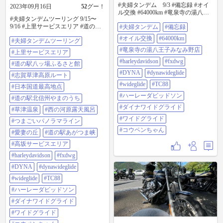
#夫婦タンデム 9/3 #備忘録 #オイ
2023年09月16日
52
グー！
ル交換 #64000km #竜泉寺の湯八王
#夫婦タンデムツーリング 9/15〜
子みなみ野店 #harleydavidson
9/16 #上里サービスエリア #道の駅
#夫婦タンデム
#備忘録
#fxdwg #dyna #dynawideglide
八ッ場ふるさと館 #志賀草津高原ル
#wideglide #tc88 #ハーレーダビッド
#オイル交換
#64000km
#夫婦タンデムツーリング
ート #日本国道最高地点 #道の駅北
ソン #ダイナワイドグライド #ワイ
信州やまのうち #草津温泉 #西の河
ドグライド #コウペンちゃん
#竜泉寺の湯八王子みなみ野店
#上里サービスエリア
原露天風呂 #つまごいパノラマライ
#harleydavidson
#fxdwg
ン #愛妻の丘 #道の駅あがつま峡 #
#道の駅八ッ場ふるさと館
高坂サービスエリア #harleydavidson
#DYNA
#dynawideglide
#志賀草津高原ルート
#fxdwg #dyna #dynawideglide
#wideglide
#TC88
#wideglide #tc88 #ハーレーダビッド
#日本国道最高地点
ソン #ダイナワイドグライド #ワイ
#ハーレーダビッドソン
#道の駅北信州やまのうち
ドグライド #コウペンちゃん
#ダイナワイドグライド
#草津温泉
#西の河原露天風呂
#ワイドグライド
#つまごいパノラマライン
#コウペンちゃん
#愛妻の丘
#道の駅あがつま峡
#高坂サービスエリア
#harleydavidson
#fxdwg
#DYNA
#dynawideglide
#wideglide
#TC88
#ハーレーダビッドソン
#ダイナワイドグライド
#ワイドグライド