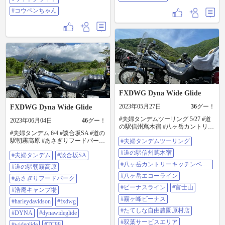
#コウペンちゃん
FXDWG Dyna Wide Glide
2023年05月27日
36
グー！
FXDWG Dyna Wide Glide
#夫婦タンデムツーリング 5/27 #道
2023年06月04日
46
グー！
の駅信州蔦木宿 #八ヶ岳カントリー
#夫婦タンデム 6/4 #談合坂SA #道の
キッチンベーカリー #八ヶ岳エコー
駅朝霧高原 #あさぎりフードパーク
#夫婦タンデムツーリング
ライン #ビーナスライン #富士山 #
#浩庵キャンプ場 #harleydavidson
霧ヶ峰ビーナス #たてしな自由農園
#道の駅信州蔦木宿
#夫婦タンデム
#談合坂SA
#fxdwg #dyna #dynawideglide
原村店 #双葉サービスエリア #談合
#wideglide #tc88 #ハーレーダビッド
坂サービスエリア #harleydavidson
#八ヶ岳カントリーキッチンベー
#道の駅朝霧高原
ソン #ダイナワイドグライド #ワイ
#fxdwg #wideglide #ハーレーダビッ
カリー
#八ヶ岳エコーライン
ドグライド #コウペンちゃん
#あさぎりフードパーク
ドソン #ダイナワイドグライド #ワ
イドグライド #コウペンちゃん
#ビーナスライン
#富士山
#浩庵キャンプ場
#霧ヶ峰ビーナス
#harleydavidson
#fxdwg
#たてしな自由農園原村店
#DYNA
#dynawideglide
#双葉サービスエリア
#wideglide
#TC88