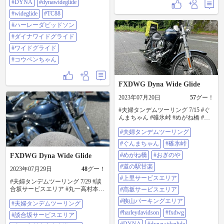
#DYNA
#dynawideglide
#wideglide
#TC88
#ハーレーダビッドソン
#ダイナワイドグライド
#ワイドグライド
#コウペンちゃん
FXDWG Dyna Wide Glide
2023年07月20日
57
グー！
#夫婦タンデムツーリング 7/15 #ぐ
んまちゃん #碓氷峠 #めがね橋 #お
ぎのや #道の駅甘楽 #上里サービス
#夫婦タンデムツーリング
エリア #高坂サービスエリア #狭山
パーキングエリア #harleydavidson
#ぐんまちゃん
#碓氷峠
#fxdwg #dyna #dynawideglide
#wideglide #tc88 #ハーレーダビッド
#めがね橋
#おぎのや
FXDWG Dyna Wide Glide
ソン #ダイナワイドグライド #ワイ
#道の駅甘楽
2023年07月29日
48
グー！
ドグライド
#上里サービスエリア
#夫婦タンデムツーリング 7/29 #談
合坂サービスエリア #丸一高村本店
#高坂サービスエリア
山中湖ハム #紅富士の湯 #桜桃園直
#狭山パーキングエリア
#夫婦タンデムツーリング
売所 #パノラマ台 #PICA山中湖
#hammockcafe #浩庵キャンプ場 #談
#harleydavidson
#fxdwg
#談合坂サービスエリア
合坂サービスエリア #harleydavidson