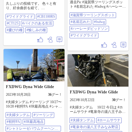
過去Pic #滋賀県ツーリングスポッ
久しぶりの投稿です。 色々と有
なので明日も乗りたいと思います♫
ト #名前忘れた #fxdwg #ハーレーダ
り、紆余曲折を経て、
#CB1100RS #HONDA #ワイドグラ
ビッドソン #ワイドグライド
CB1100RS(2020年式)を増車するこ
イド #fxdwg #ハーレー #ニコニコド
#滋賀県ツーリングスポット
#ワイドグライド
#CB1100RS
とにしました。 本日契約し、納車
ライブイン ＃バイクのある風景 ＃
は約１ヶ月後です。 既に所有して
大山千枚田 ＃チャーシューメン
#名前忘れた
#fxdwg
#CT125
#バイクのある生活
いるハーレーと、CB1100RSは共に
#ハーレーダビッドソン
空冷エンジンで低速でゆったりと
#慶びの種
#愉しみの種
楽しむバイクという特性上、バイ
#ワイドグライド
クに求める物が似たようなバイク
なのですが、自分の中での棲み分
けは出来ています(多分・・。) これ
からはハーレー、CT125、
CB1100RSの３台のオーナーです
が、それぞれ異なる慶びと愉しみ
を育てながらバイクライフを楽し
んでいけたらと思います。 #ワイド
グライド #CB1100RS #CT125 #バイ
クのある生活 #慶びの種 #愉しみの
種
FXDWG Dyna Wide Glide
FXDWG Dyna Wide Glide
2023年10月28日
36
グー！
2023年10月22日
30
グー！
#夫婦タンデム #ツーリング 10/27〜
10/28 #初狩PA #JR最高地点 #シャト
#夫婦タンデム 10/22 今日は #ホ
レーゼバウムクーヘン工場 #八峰の
ームサウナ #竜泉寺の湯八王子みな
#夫婦タンデム
#ツーリング
湯 #サウナ #サ活 #府中市民保養所
み野店 #サ活 3セット リニューアル
やちほ #東沢大橋 #紅葉 #車山高原
#夫婦タンデム
#ホームサウナ
工事後はますます楽しみ〜
#初狩PA
#JR最高地点
#霧ヶ峰 #談合坂SA #harleydavidson
#harleydavidson #fxdwg #dyna
#竜泉寺の湯八王子みなみ野店
#ハーレーダビッドソン #ワイドグ
#シャトレーゼバウムクーヘン工
#dynawideglide #wideglide #tc88 #ハ