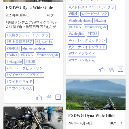
してきました♪ 自分へのささやかな
#アドレス１２５
#ワイグラ
FXDWG Dyna Wide Glide
ご褒美は #バーガーキング
#harleydavidson #fxdwg #dyna
#車検
#バーガーキング
2023年07月09日
43
グー！
#dynawideglide #wideglide #tc88 #ハ
ーレーダビッドソン #ダイナワイド
#harleydavidson
#fxdwg
#夫婦タンデム 7/9 #ワイグラ ちゃ
グライド #ワイドグライド #コウペ
ん快調 #角上魚類日野店 #えんがわ
#DYNA
#dynawideglide
ンちゃん
#海幸漬 うまい #harleydavidson
#wideglide
#TC88
#夫婦タンデム
#ワイグラ
#fxdwg #dyna #dynawideglide
#wideglide #tc88 #ハーレーダビッド
#ハーレーダビッドソン
#角上魚類日野店
#えんがわ
ソン #ダイナワイドグライド #ワイ
#ダイナワイドグライド
ドグライド #コウペンちゃん
#海幸漬
#harleydavidson
#ワイドグライド
#fxdwg
#DYNA
#dynawideglide
#コウペンちゃん
#wideglide
#TC88
#ハーレーダビッドソン
#ダイナワイドグライド
#ワイドグライド
#コウペンちゃん
FXDWG Dyna Wide Glide
2023年06月24日
50
グー！