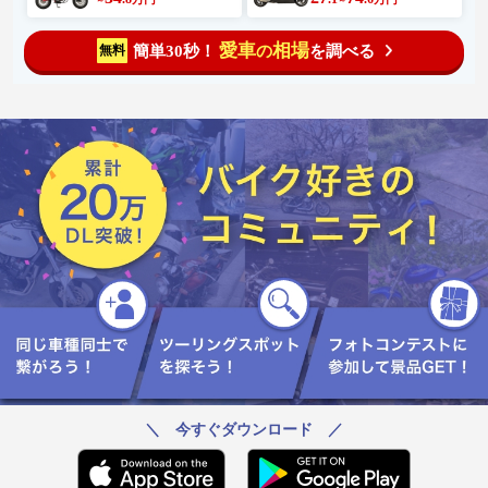
～
～
愛車
相場
簡単30秒！
を調べる
無料
の
＼ 今すぐダウンロード ／