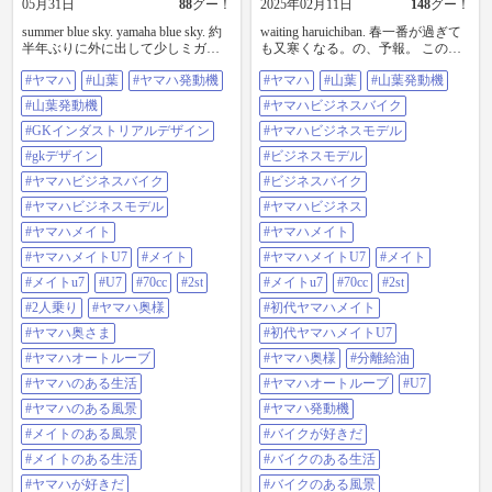
05月31日
88
グー！
2025年02月11日
148
グー！
summer blue sky. yamaha blue sky. 約
waiting haruichiban. 春一番が過ぎて
半年ぶりに外に出して少しミガき
も又寒くなる。の、予報。 この時
ました。 ガソリン入れて、まさか
期の夕焼けの美しさ。 #ヤマハ#山
#ヤマハ
#山葉
#ヤマハ発動機
#ヤマハ
#山葉
#山葉発動機
のセルー発始動デシタ。 ヤマハは
葉#山葉発動機#ヤマハビジネスバ
ヨイゾ。 #ヤマハ#山葉#ヤマハ発動
イク#ヤマハビジネスモデル#ビジ
#山葉発動機
#ヤマハビジネスバイク
機#山葉発動機#GKインダストリア
ネスモデル#ビジネスバイク#ヤマ
ルデザイン#GKデザイン#ヤマハビ
#GKインダストリアルデザイン
ハビジネス#ヤマハメイト#ヤマハ
#ヤマハビジネスモデル
ジネスバイク#ヤマハビジネスモデ
メイトu7#メイト#メイト
#gkデザイン
#ビジネスモデル
ル#ヤマハメイト#ヤマハメイトU7#
u7#70cc#2st#初代ヤマハメイト#初
メイト#メイトU7#U7#70cc#2st#2人
代ヤマハメイトu7#ヤマハ奥様#分
#ヤマハビジネスバイク
#ビジネスバイク
乗り#ヤマハ奥様#ヤマハ奥さま#ヤ
離給油 #ヤマハオートルーブ#u7#ヤ
#ヤマハビジネスモデル
#ヤマハビジネス
マハオートルーブ#ヤマハのある生
マハ発動機#バイクが好きだ#バイ
活#ヤマハのある風景#メイトのあ
クのある生活#バイクのある風景#
#ヤマハメイト
#ヤマハメイト
る風景#メイトのある生活#ヤマハ
ヤマハが好きだ#ヤマハのある風景
#ヤマハメイトU7
#メイト
#ヤマハメイトU7
#メイト
が好きだ#メイトが好きだ#ビジネ
#ヤマハのある生活#メイトが好き
スバイクが好きだ#2stが好きだ#ツ
だ#メイトのある生活#メイトのあ
#メイトu7
#U7
#70cc
#2st
#メイトu7
#70cc
#2st
ーリング#ツーリングスポット
る風景#ビジネスバイクが好きだ#
#2人乗り
#ヤマハ奥様
#初代ヤマハメイト
ビジネスバイクのある風景#ビジネ
スバイクのある生活#2stが好きだ#
#ヤマハ奥さま
#初代ヤマハメイトU7
ツーリング#ツーリングスポット
#ヤマハオートルーブ
#ヤマハ奥様
#分離給油
#ヤマハのある生活
#ヤマハオートルーブ
#U7
#ヤマハのある風景
#ヤマハ発動機
#メイトのある風景
#バイクが好きだ
#メイトのある生活
#バイクのある生活
#ヤマハが好きだ
#バイクのある風景