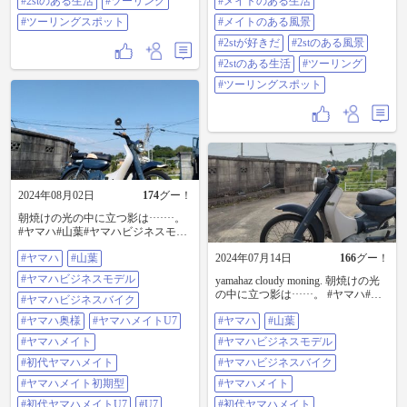
#2stのある生活
#ツーリング
#メイトのある生活
#ツーリングスポット
#メイトのある風景
#2stが好きだ
#2stのある風景
#2stのある生活
#ツーリング
#ツーリングスポット
2024年08月02日
174
グー！
朝焼けの光の中に立つ影は·······。
#ヤマハ#山葉#ヤマハビジネスモデ
ル #ヤマハビジネスバイク#ヤマハ
#ヤマハ
#山葉
2024年07月14日
166
グー！
奥様#ヤマハメイトU7 #ヤマハメイ
ト #初代ヤマハメイト #ヤマハメイ
#ヤマハビジネスモデル
yamahaz cloudy moning. 朝焼けの光
ト初期型 #初代ヤマハメイトU7
の中に立つ影は······。 #ヤマハ#山
#u7#70cc#2st#メイト#バイクが好き
#ヤマハビジネスバイク
葉#ヤマハビジネスモデル#ヤマハ
だ #バイクのある風景 #バイクのあ
#ヤマハ奥様
#ヤマハメイトU7
#ヤマハ
#山葉
ビジネスバイク#ヤマハメイト#初
る生活 #ヤマハが好きだ #ヤマハの
代ヤマハメイト#ヤマハメイト
ある風景 #ヤマハのある生活#ヤマ
#ヤマハメイト
#ヤマハビジネスモデル
U7#2st#70cc#U7#ヤマハ奥さま#バ
ハメイトが好きだ #ヤマハメイトの
#初代ヤマハメイト
イクが好きだ#バイクのある生活#
#ヤマハビジネスバイク
ある生活 #ヤマハメイトのある風景
バイクのある風景#ヤマハが好きだ
#メイトが好きだ #メイトのある風
#ヤマハメイト初期型
#ヤマハメイト
#ヤマハのある生活#ヤマハのある
景#メイトのある生活#2stが好きだ
風景#メイトが好きだ#メイトのあ
#初代ヤマハメイトU7
#U7
#初代ヤマハメイト