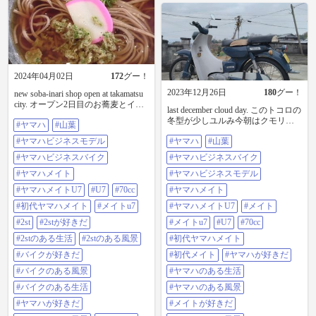
2024年04月02日
172
グー！
2023年12月26日
180
グー！
new soba-inari shop open at takamatsu
city. オープン2日目のお蕎麦とイナ
last december cloud day. このトコロの
リ寿司のお店、いなりや さん。 十
冬型が少しユルみ今朝はクモリ。
#ヤマハ
#山葉
割そばと変わりイナリ。 値段は安
風は有りませんが、ヒンヤリして
くて朝7時からの営業はウレシイで
#ヤマハビジネスモデル
#ヤマハ
#山葉
います。 バイクも当然、ツメタい
す。 #ヤマハ#山葉#ヤマハビジネス
デス。 今年も残すトコロあと１週
モデル#ヤマハビジネスバイク#ヤ
#ヤマハビジネスバイク
#ヤマハビジネスバイク
間、皆様くれぐれも体調に お気を
マハメイト#ヤマハメイト
#ヤマハメイト
付けてお過ごし下さい。 #ヤマハ#
#ヤマハビジネスモデル
U7#U7#70cc#初代ヤマハメイト#メ
山葉#ヤマハビジネスバイク#ヤマ
イトU7#2st#2stが好きだ#2stのある
#ヤマハメイトU7
#U7
#70cc
#ヤマハメイト
ハビジネスモデル#ヤマハメイト#
生活#2stのある風景#バイクが好き
ヤマハメイトu7#メイト#メイト
#初代ヤマハメイト
#メイトu7
#ヤマハメイトU7
#メイト
だ#バイクのある風景#バイクのあ
u7#u7#70cc#初代ヤマハメイト#初代
る生活#ヤマハが好きだ#ヤマハの
#2st
#2stが好きだ
#メイトu7
#U7
#70cc
メイト#ヤマハが好きだ#ヤマハの
ある風景#ヤマハの#メイトが好き
ある生活#ヤマハのある風景#メイ
#2stのある生活
#2stのある風景
#初代ヤマハメイト
だ#メイトのある風景#メイトのあ
トが好きだ#メイトのある風景#メ
る生活#高松市新店#いなりや#蕎麦
#バイクが好きだ
#初代メイト
#ヤマハが好きだ
イトのある生活#ヤマハメイトが好
#いなり寿司
きだ#ヤマハメイトのある生活#ヤ
#バイクのある風景
#ヤマハのある生活
マハメイトのある風景#2stが好きだ
#バイクのある生活
#ヤマハのある風景
#2stのある風景#2stのある生活#2st#
ビジネスモデル#ビジネスバイク#
#ヤマハが好きだ
#メイトが好きだ
ツーリング#ツーリングスポット