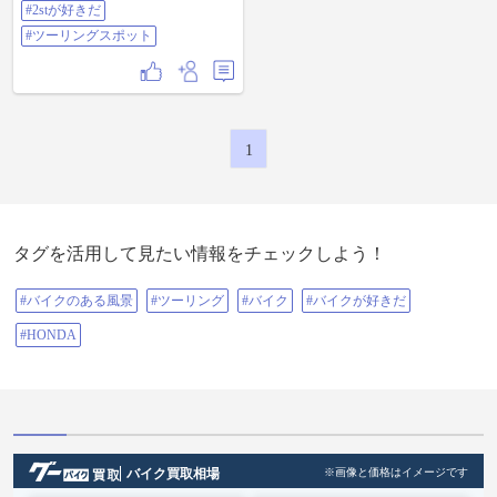
#2stが好きだ
#ツーリングスポット
1
タグを活用して見たい情報をチェックしよう！
#バイクのある風景
#ツーリング
#バイク
#バイクが好きだ
#HONDA
バイク買取相場
※画像と価格はイメージです