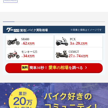
#HONDA
バイク買取相場
※画像と価格はイメージです
SR400
PCX
62
3
29
.9
.6
.2
万円
万円
～
～
モンキー125
C650GT
34
27
74
.8
.1
.6
万円
万円
～
～
愛車
相場
簡単30秒！
を調べる
無料
の