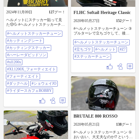
2024年11月09日
127
グー！
FLHC Softail Heritage Classic
ヘルメットにステッカー貼って見
2020年05月27日
152
グー！
た🤠💦 #ヘルメットステッカーチュ
#ヘルメットステッカーチューン ③
ーン #カッティングシート #カッテ
ブルターレで立ちゴケして、後頭
#ヘルメットステッカーチューン
ィングステッカー #ハーレーダビッ
部をアスファルトにぶつけ、翌週
ドソン #xl1200x #XL1200X_フォー
#カッティングシート
#ヘルメットステッカーチューン
には、ハーレーで立ちゴケをし
ティエイト #フォーティエイト #ダ
て、別の部分をぶつけてしまい、
ックヘル #ショウェイJO #ライダー
#カッティングステッカー
#立ちゴケ
#ヘルメット
#Z7
ヘルメットがキズだらけ🤣 という
スカフェBOBBY
#ハーレーダビッドソン
ことで、ステッカーチューンを開
#ステッカーチューン
始することに😁 今回は、アルパイ
#xl1200x
ンスターズ を貼ってみたが、貼り
#XL1200X_フォーティエイト
方が下手で、キズが隠れてない…
😅 この際、細かいことは、気にし
#フォーティエイト
ないことにしよう🤣 #立ちゴケ #ヘ
#ダックヘル
#ショウェイJO
ルメット #Z7 #ステッカーチューン
#ライダースカフェBOBBY
BRUTALE 800 ROSSO
2020年05月21日
138
グー！
#ヘルメットステッカーチューン ①
おいおい、大丈夫なのか⁉️ という感