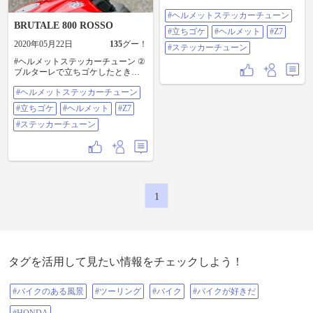
じなのだが、最近、立ちゴケする
#ヘルメットステッカーチューン
たびに、ヘルメットを地面にぶつ
BRUTALE 800 ROSSO
けてしまう😅 まず、少し前に、ブ
#立ちゴケ
#ヘルメット
#Z7
ルターレで立ちゴケしたときは、
2020年05月22日
135
グー！
後頭部をコツンとアスファルトに
#ステッカーチューン
ぶつけてしまい、当然、キズがで
#ヘルメットステッカーチューン ②
きた😂（ステップも折れたけど
ブルターレで立ちゴケしたとき
😭） ということで、いいよいよ、
に、後頭部をアスファルトにぶつ
以前より考えていた、ヘルメット
#ヘルメットステッカーチューン
けてしまい、"ギズモノ" になって
のステッカーチューンを開始する
しまったので、ステッカーチュー
#立ちゴケ
#ヘルメット
#Z7
ことに😁 まずは、後頭部のギズ隠
ンを開始することに😁 今回は、イ
しとヤモリから🦎 #立ちゴケ #ヘル
タリアン🇮🇹とアクラ🇸🇮 #立ちゴ
#ステッカーチューン
メット #Z7 #ステッカーチューン
ケ #ヘルメット #Z7 #ステッカーチ
ューン
1
タグを活用して見たい情報をチェックしよう！
#バイクのある風景
#ツーリング
#バイク
#バイクが好きだ