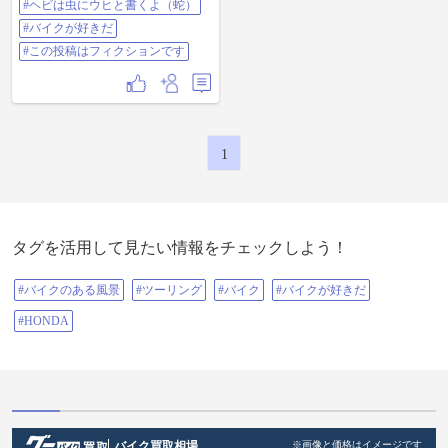
#ヘビは虫にウヒと書くよ（蛇）
物が祀られていて大きなヘビさん
が居ました🐍 え〜ちゃんがまずバ
#バイクが好きだ
イク事参拝に✨🏍️💨 するとトグロ
巻いたヘビさんがイキナリえ〜ち
#この投稿はフィクションです
ゃんを巻き巻きして締めつける…
🐍🙀💦💦 え〜ちゃんが危ない💥⚠️‼️
と思ったらヘビさんえ〜ちゃんに
チュ〜してハートマーク💋♥ その後
はヘビさんとも仲良くなり皆のバ
イク並べてヘビさんに締め付けら
1
れながらみんなで記念撮影📸🐍😺⁉️
お待ちかねの桜よ〜🌸😺 まずはム
スカリに桜〜🌸 ニャン吉居ないけ
ど、もぐちゃんが持って来たニャ
ン吉レプリカ、こ吉😹 こ吉は自由
自在にマーキングするバカ猫😹💦
タグを活用して見たい情報をチェックしよう！
💦 オオイヌノフグリとニャン玉ど
ちらが好きとか…🌼🟡 こ吉やめ
て〜🙀💦 💦⁉️ 桜を撮る為溝にハマ
#バイクのある風景
#ツーリング
#バイク
#バイクが好きだ
りながら写真を撮る私…🕳😹 綺麗
に並んだバイクに桜並木🏍️🌸 う〜
#HONDA
ん綺麗🌸😻 私の鼻水もキラキラ光
って綺麗よ〜👃🚰…😽⁉️ みんなで
桜を見れたのは本当に良かった✨🌸
😺❗ またみんなで走り行きたいね✨
🏍️💨 最後にもぐちゃんのKSRちゃ
んとちょろっと芝桜でおしまい🐈🐾
🐾 #バイク#バイクのある風景#ツー
リング#春#春スポット#花粉症#ヘ
ビのオブジェ#神社#桜#桜並木#撮
バイク買取相場
※画像と価格はイメージです