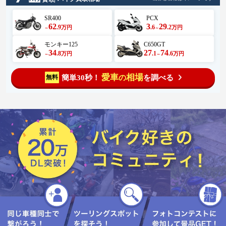
影スポット#ツーリングスポット#
ヘビに小判#ヘビさんにはハートマ
SR400
PCX
ーク#ジュゴンの肉は美味い
62
3
29
#kawasaki#KSR#ポッケちゃんはお
.9
.6
.2
万円
万円
～
～
休み#仲良し#楽しい#面白い#花#お
花見#花は良いよ#癒やし#鼻水#ム
モンキー125
C650GT
スカリはマサカリじゃないよ#ヘビ
34
27
74
.8
.1
.6
万円
万円
～
～
は虫にウヒと書くよ（蛇）#バイク
が好きだ#この投稿はフィクション
です
愛車
相場
簡単30秒！
を調べる
無料
の