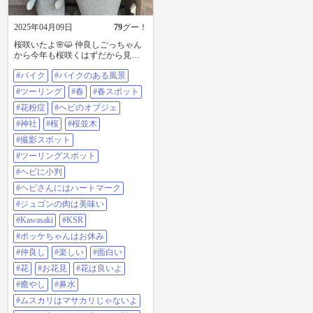
2025年04月09日
79
グー！
桜咲いたよ🌸😺 仲良しごっちゃん
から今年も桜咲くはずだから見に
おいで〜と🌸 仲良しもぐちゃんに
#バイク
#バイクのある風景
もその事を伝えると行く〜🏍️💨
私）花粉症酷いから行かないプイ
#ツーリング
#春
#春スポット
ッ😽⁉️ もぐちゃん）アホか‼️今年の
桜は今年しか咲かないのよ🌸 私）
#花粉症
#ヘビのオブジェ
そうね…😹💦💦 と言う事でもぐち
#神社
#桜
#桜並木
ゃんと合流し行って来ました🏍️💨
花粉症対策も万全にハンディクリ
#撮影スポット
ーナー（掃除機）も背負い鼻に吸
#ツーリングスポット
い口当て鼻水吸いながら走る〜🏍️
💨😹⁉️ 集合場所へ向かうもののそ
#ヘビに小判
の日は鈴鹿サーキットでF1が開催
#ヘビさんにはハートマーク
されてていつもは混まない所でも
混んでて遅刻〜🏎🙀💦💦 （大変申
#ジュゴンの肉は美味い
し訳ありませんでした…💦） 集合
#Kawasaki
#KSR
場所に到着✨ 仲良しごっちゃんに
仲良しゆうさん始めましてに思わ
#ポッケちゃんはお休み
ないえ〜ちゃんとお花見行くよ〜
#仲良し
#楽しい
#面白い
🌸🏍️💨 （もぐちゃん忘れてる〜
😽） その前にお昼ご飯でジュゴン
#花
#お花見
#花は良いよ
のお肉をみんなで食べてから桜の
#癒やし
#鼻水
お花見大会🍖🌸😽 まずは辰野落し
子神社へ⛩️⁉️ （辰水神社だったか
#ムスカリはマサカリじゃないよ
な…😹） ここには今年の干支の動