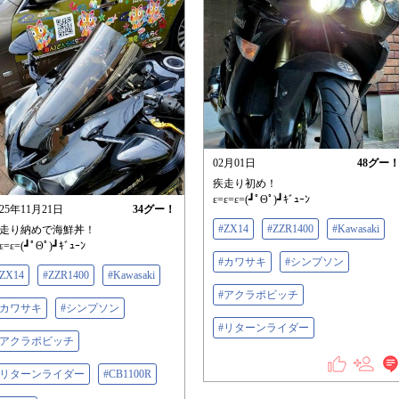
02月01日
48
グー
疾走り初め！
ε=ε=ε=(┛ﾟΘﾟ)┛ｷﾞｭｰﾝ
025年11月21日
34
グー！
#ZX14
#ZZR1400
#Kawasaki
走り納めで海鮮丼！
ε=ε=(┛ﾟΘﾟ)┛ｷﾞｭｰﾝ
#カワサキ
#シンプソン
ZX14
#ZZR1400
#Kawasaki
#アクラポビッチ
#カワサキ
#シンプソン
#リターンライダー
#アクラポビッチ
#リターンライダー
#CB1100R