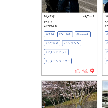
07月15日
47
グー！
0
#ZX14
#
#ZZR1400
#Z
#ZX14
#ZZR1400
#Kawasaki
#
#カワサキ
#シンプソン
#アクラポビッチ
#リターンライダー