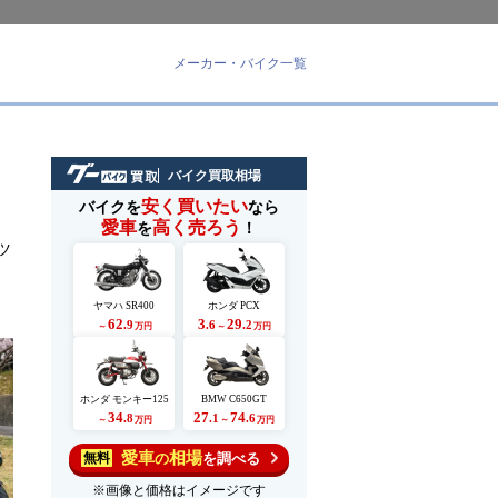
メーカー・バイク一覧
バイク買取相場
安く買いたい
バイクを
なら
愛車
高く売ろう
を
！
ツ
ヤマハ SR400
ホンダ PCX
62
3
29
.9
.6
.2
～
万円
～
万円
ホンダ モンキー125
BMW C650GT
34
27
74
.8
.1
.6
～
万円
～
万円
愛車
相場
の
を調べる
無料
※画像と価格はイメージです