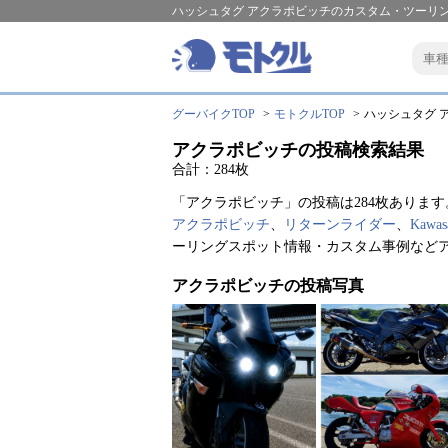
ハッシュタグ アクラポビッチのカスタム・ツーリン
グーバイクTOP
モトクルTOP
ハッシュタグ ア
アクラポビッチの投稿検索結果
合計：284枚
「アクラポビッチ」の投稿は284枚あります
アクラポビッチ
、
リターンライダー
、
Kawas
ーリングスポット情報・カスタム事例など
アクラポビッチの投稿写真