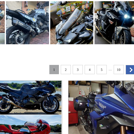
…
1
2
3
4
5
10