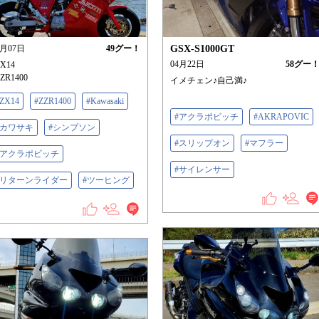
6月07日
49
グー！
GSX-S1000GT
04月22日
58
グー
ZX14
ZR1400
イメチェン♪自己満♪
ZX14
#ZZR1400
#Kawasaki
#アクラポビッチ
#AKRAPOVIC
#カワサキ
#シンプソン
#スリップオン
#マフラー
#アクラポビッチ
#サイレンサー
#リターンライダー
#ツーヒング