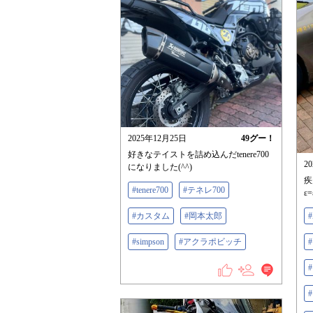
2025年12月25日
49
グー！
好きなテイストを詰め込んだtenere700
2
になりました(^^)
疾
#tenere700
#テネレ700
ε=
#カスタム
#岡本太郎
#
#simpson
#アクラポビッチ