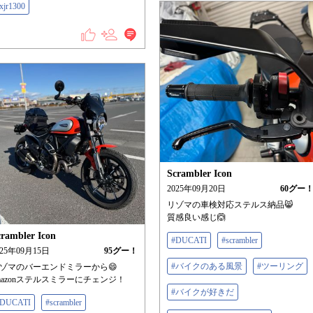
xjr1300
Scrambler Icon
2025年09月20日
60
グー
リゾマの車検対応ステルス納品😸
質感良い感じ🙆
crambler Icon
#DUCATI
#scrambler
025年09月15日
95
グー！
#バイクのある風景
#ツーリング
ゾマのバーエンドミラーから😄
mazonステルスミラーにチェンジ！
#バイクが好きだ
#DUCATI
#scrambler