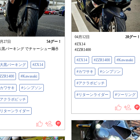
04月12日
28
グー
2月27日
54
グー！
#ZX14
大黒パーキング でチャーシュー麺🍜
#ZZR1400
#ZX14
#ZZR1400
#Kawasaki
#大黒パーキング
#ZX14
#カワサキ
#シンプソン
ZZR1400
#Kawasaki
#アクラポビッチ
#カワサキ
#シンプソン
#リターンライダー
#ツーリング
#アクラポビッチ
#リターンライダー