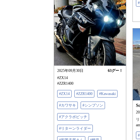
#
2025年09月30日
63
グー！
#ZX14
#ZZR1400
#ZX14
#ZZR1400
#Kawasaki
#カワサキ
#シンプソン
S
2
#アクラポビッチ
リ
a
#リターンライダー