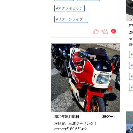
#アクラポビッチ
#リターンライダー
F
2
マ
静
2025年08月03日
39
グー！
横須賀、三浦ツーリング！
ε=ε=ε=(┛ﾟΘﾟ)┛ｷﾞｭｰﾝ