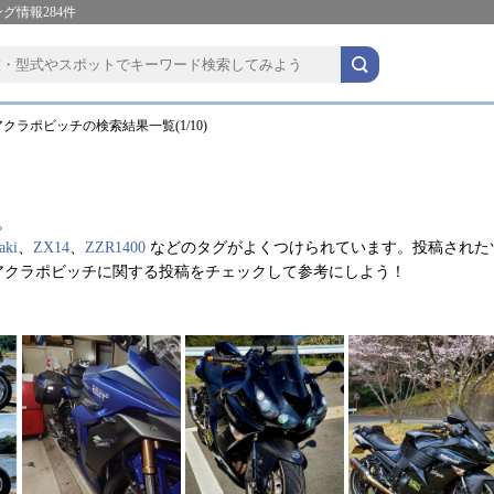
グ情報284件
クラポビッチの検索結果一覧(1/10)
。
aki
、
ZX14
、
ZZR1400
などのタグがよくつけられています。投稿された
アクラポビッチに関する投稿をチェックして参考にしよう！