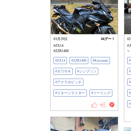
03月29日
44
グー！
0
#ZX14
#
#ZZR1400
✨
#ZX14
#ZZR1400
#Kawasaki
#カワサキ
#シンプソン
#
#アクラポビッチ
#リターンライダー
#ツーリング