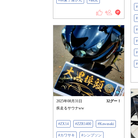
#和菓子屋さん
#鶴見
2025年08月31日
32
グー！
疾走るサウナww
#ZX14
#ZZR1400
#Kawasaki
#カワサキ
#シンプソン