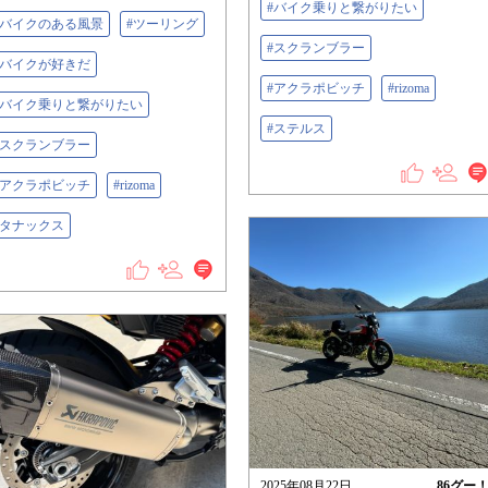
#バイク乗りと繋がりたい
#バイクのある風景
#ツーリング
#スクランブラー
#バイクが好きだ
#アクラポビッチ
#rizoma
#バイク乗りと繋がりたい
#ステルス
#スクランブラー
#アクラポビッチ
#rizoma
#タナックス
2025年08月22日
86
グー