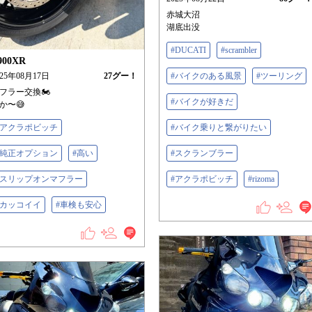
赤城大沼
湖底出没
#DUCATI
#scrambler
900XR
025年08月17日
27
グー！
#バイクのある風景
#ツーリング
フラー交換🏍️
#バイクが好きだ
か〜😅
#アクラポビッチ
#バイク乗りと繋がりたい
#純正オプション
#高い
#スクランブラー
#スリップオンマフラー
#アクラポビッチ
#rizoma
#カッコイイ
#車検も安心