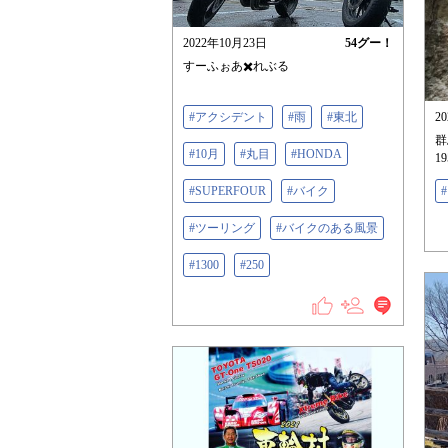
2022年10月23日
54
グー！
すーふぉあ✖️れぶる
#アクシデント
#雨
#東北
2
群
#10月
#丸目
#HONDA
1
#SUPERFOUR
#バイク
#ツーリング
#バイクのある風景
#1300
#250