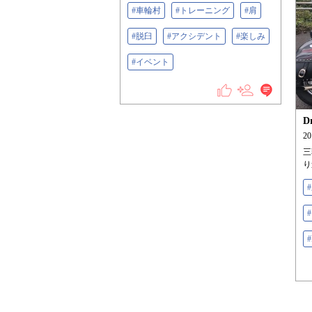
#車輪村
#トレーニング
#肩
#脱臼
#アクシデント
#楽しみ
#イベント
2
三
り