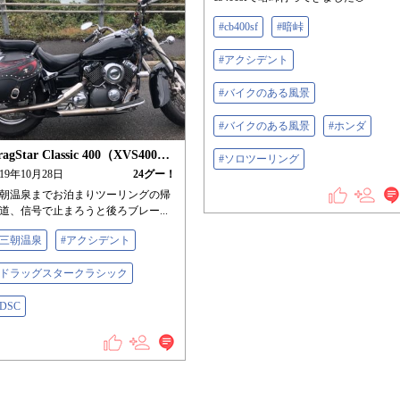
#cb400sf
#暗峠
#アクシデント
#バイクのある風景
#バイクのある風景
#ホンダ
DragStar Classic 400（XVS400C)｜ドラッグスタークラシック400（DSC4）
#ソロツーリング
019年10月28日
24
グー！
朝温泉までお泊まりツーリングの帰
道、信号で止まろうと後ろブレー...
#三朝温泉
#アクシデント
#ドラッグスタークラシック
#DSC