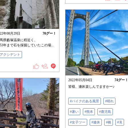
022年08月29日
70
グー！
馬県藪塚温泉に程近く、
953年まで石を採掘していたこの場...
#アクシデント
2022年05月04日
74
グー
皆様、連休楽しんでますかー♪
#バイクのある風景
#晴れ
#暑い
#熊本
#鹿児島
#女子ツー
#連休
#橋
#滝