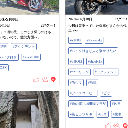
SX-S1000F
2023年06月18日
57
グー
5月10日
287
グー！
今日は昔乗っていた愛車がまさかの代
車でw
ャコ活の後、このまま帰るのはもっ
いないので、能勢方面へ。
#Z1000
#Kawasaki
#能勢
#アクシデント
#バイク好きな人と繋がりたい
#バイク好き
#gsxs1000f
#SHOEI
#shoeix15
#GSX
#ツーリング
#アクシデント
#飯ウマ
#故障
#アイスコーヒー
#ピザ
#道の駅川場田園プラザ
#休日
#乗るカワサキ
#代車
#愛車