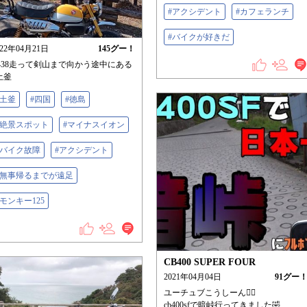
#アクシデント
#カフェランチ
#バイクが好きだ
022年04月21日
145
グー！
438走って剣山まで向かう途中にある
土釜
#土釜
#四国
#徳島
#絶景スポット
#マイナスイオン
#バイク故障
#アクシデント
#無事帰るまでが遠足
#モンキー125
CB400 SUPER FOUR
2021年04月04日
91
グー
ユーチュブこうしーん🙆‍♂
cb400sfで暗峠行ってきました🤣