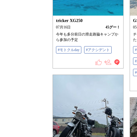
tricker XG250
G
07月16日
45
グー！
0
今年も多分前日の滑走路脇キャンプか
チ
ら参加の予定
た
#モトクルday
#アクシデント