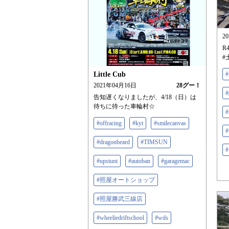
2
R
#
Little Cub
2021年04月16日
28
グー！
告知遅くなりましたが、4/18（日）は
待ちに待った車輪村☆
#offracing
#kyt
#smilecanvas
#dragonbeard
#TIMSUN
#upstunt
#autoban
#garagemac
#照屋オートショップ
#照屋勝武三線店
#wheeliedriftschool
#wds