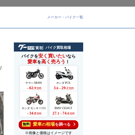
メーカー・バイク一覧
バイク買取相場
安く買いたい
バイクを
なら
愛車
高く売ろう
を
！
リ
ヤマハ SR400
ホンダ PCX
62
3
29
.9
.6
.2
～
万円
～
万円
ホンダ モンキー125
BMW C650GT
34
27
74
.8
.1
.6
～
万円
～
万円
愛車
相場
の
を調べる
無料
※画像と価格はイメージです