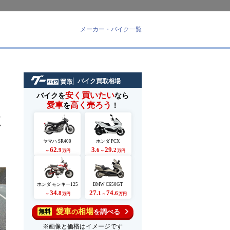
メーカー・バイク一覧
バイク買取相場
安く買いたい
バイクを
なら
愛車
高く売ろう
を
！
れ
ク
ヤマハ SR400
ホンダ PCX
62
3
29
.9
.6
.2
～
万円
～
万円
ホンダ モンキー125
BMW C650GT
34
27
74
.8
.1
.6
～
万円
～
万円
愛車
相場
の
を調べる
無料
※画像と価格はイメージです