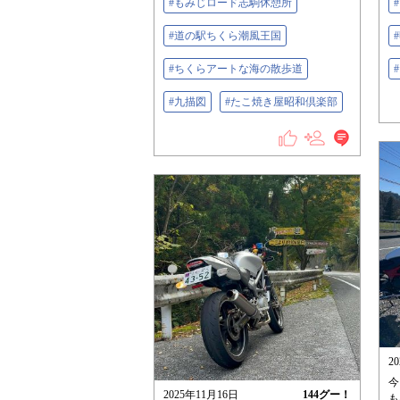
#もみじロード志駒休憩所
#道の駅ちくら潮風王国
#ちくらアートな海の散歩道
#九描図
#たこ焼き屋昭和倶楽部
2
今
2025年11月16日
144
グー！
も