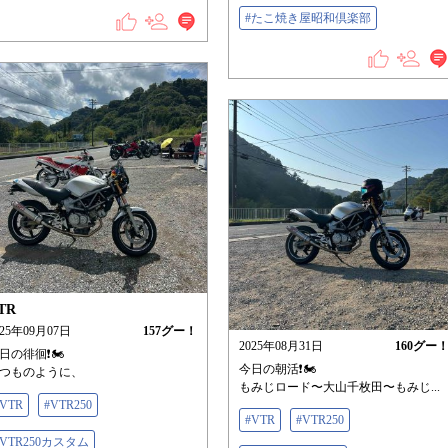
#たこ焼き屋昭和倶楽部
TR
025年09月07日
157
グー！
2025年08月31日
160
グー
日の徘徊❗️🏍️
今日の朝活❗️🏍️
つものように、
もみじロード〜大山千枚田〜もみじ...
#VTR
#VTR250
#VTR
#VTR250
#VTR250カスタム