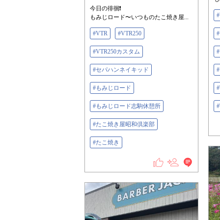
今日の徘徊❗️
もみじロード〜いつものたこ焼き屋...
#VTR
#VTR250
#VTR250カスタム
#セパハンネイキッド
#もみじロード
#もみじロード志駒休憩所
#たこ焼き屋昭和倶楽部
#たこ焼き