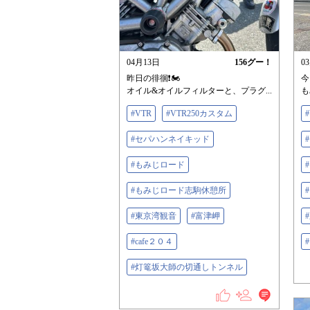
04月13日
156
グー！
0
昨日の徘徊❗️🏍️
今
オイル&オイルフィルターと、プラグ...
も
#VTR
#VTR250カスタム
#セパハンネイキッド
#もみじロード
#もみじロード志駒休憩所
#東京湾観音
#富津岬
#cafe２０４
#灯篭坂大師の切通しトンネル