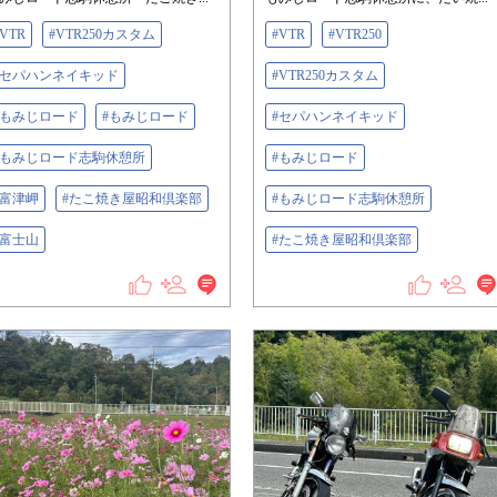
#VTR
#VTR250カスタム
#VTR
#VTR250
#セパハンネイキッド
#VTR250カスタム
#もみじロード
#もみじロード
#セパハンネイキッド
#もみじロード志駒休憩所
#もみじロード
#富津岬
#たこ焼き屋昭和倶楽部
#もみじロード志駒休憩所
#富士山
#たこ焼き屋昭和倶楽部