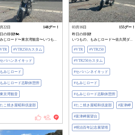
3月22日
148
グー！
03月16日
155
グー
日の徘徊❗️🏍️
昨日の徘徊❗️
みじロード〜東京湾観音〜いつも...
いつもの、もみじロード〜佐久間ダ...
#VTR
#VTR250カスタム
#VTR
#VTR250
#セパハンネイキッド
#VTR250カスタム
#もみじロード
#セパハンネイキッド
#もみじロード志駒休憩所
#もみじロード
#東京湾観音
#もみじロード志駒休憩所
#たこ焼き屋昭和倶楽部
#たこ焼き屋昭和倶楽部
#富津岬
#富津岬展望台
#明治百年記念展望塔