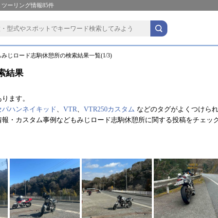
ツーリング情報85件
みじロード志駒休憩所の検索結果一覧(1/3)
索結果
あります。
セパハンネイキッド
、
VTR
、
VTR250カスタム
などのタグがよくつけら
情報・カスタム事例などもみじロード志駒休憩所に関する投稿をチェッ