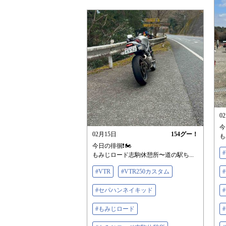
0
今
02月15日
154
グー！
も
今日の徘徊❗️🏍️
もみじロード志駒休憩所〜道の駅ち...
#VTR
#VTR250カスタム
#セパハンネイキッド
#もみじロード