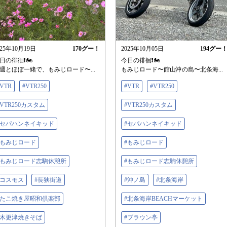
025年10月19日
170
グー！
2025年10月05日
194
グー
日の徘徊❗️🏍️
今日の徘徊❗️🏍️
週とほぼ一緒で、もみじロード〜...
もみじロード〜館山沖の島〜北条海...
#VTR
#VTR250
#VTR
#VTR250
#VTR250カスタム
#VTR250カスタム
#セパハンネイキッド
#セパハンネイキッド
#もみじロード
#もみじロード
#もみじロード志駒休憩所
#もみじロード志駒休憩所
#コスモス
#長狭街道
#沖ノ島
#北条海岸
#たこ焼き屋昭和倶楽部
#北条海岸BEACHマーケット
#木更津焼きそば
#ブラウン亭