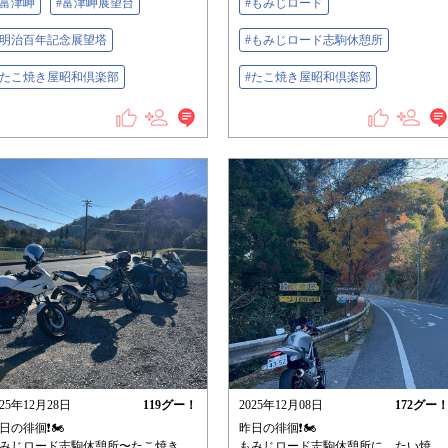
#富津岬
#富津岬展望台
#もみじロード
#明治百年記念展望塔
#もみじロード志駒休憩所
#たこ焼き屋昭和倶楽部
#たこ焼き屋昭和倶楽部
025年12月28日
119
グー！
2025年12月08日
172
グー
日の徘徊❗️🏍️
昨日の徘徊❗️🏍️
みじロード志駒休憩所〜たこ焼き...
もみじロード志駒休憩所に、たい焼...