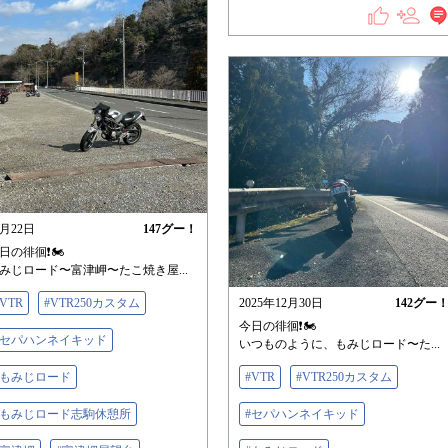
2月22日
147
グー！
日の徘徊❗️🏍️
みじロード〜富津岬〜たこ焼き屋...
#VTR
#VTR250カスタム
2025年12月30日
142
グー
今日の徘徊❗️🏍️
#セパハンネイキッド
いつものように、もみじロード〜た...
#もみじロード
#VTR
#VTR250カスタム
#もみじロード志駒休憩所
#セパハンネイキッド