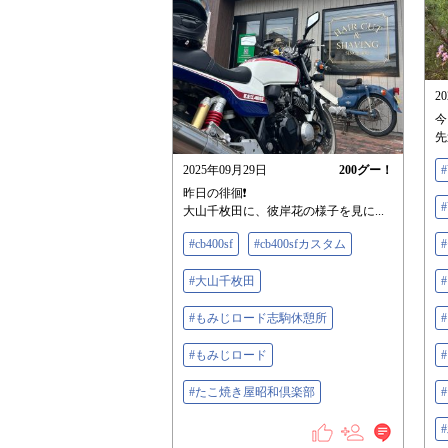
2
今
先
2025年09月29日
200
グー！
昨日の徘徊❗️
大山千枚田に、彼岸花の様子を見に...
#cb400sf
#cb400sfカスタム
#大山千枚田
#もみじロード志駒休憩所
#もみじロード
#たこ焼き屋昭和倶楽部