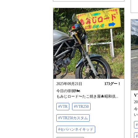
2025年09月21日
173
グー！
今日の徘徊❗️🏍️
V
もみじロード〜たこ焼き屋🐙昭和倶...
2
#VTR
#VTR250
今
い
#VTR250カスタム
#セパハンネイキッド