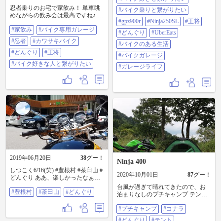
りと繋がりたい #gpz900r #ninja250sl
忍者乗りのお宅で家飲み！ 単車眺
#王将 #どんぐり #UberEats #バイク
#バイク乗りと繋がりたい
めながらの飲み会は最高ですね♪ #
のある生活 #バイクガレージ #ガレ
#gpz900r
#Ninja250SL
#王将
家飲み #バイク専用ガレージ #忍者
ージライフ
#家飲み
#バイク専用ガレージ
#カワサキバイク #どんぐり#王将 #
#どんぐり
#UberEats
バイク好きな人と繋がりたい
#忍者
#カワサキバイク
#バイクのある生活
#どんぐり
#王将
#バイクガレージ
#バイク好きな人と繋がりたい
#ガレージライフ
2019年06月20日
38
グー！
Ninja 400
しつこく6/16(笑) #豊根村 #茶臼山 #
2020年10月01日
87
グー！
どんぐり ああ、楽しかったなぁ❤️
週末あきらめたけど 走れそう？ う
台風が過ぎて晴れてきたので、お
#豊根村
#茶臼山
#どんぐり
ーん、その具合で週末の 仕事の頑
泊まりなしのプチキャンプ テント
張り具合が変わるなぁ～🐝
広げてみただけですが！ コナラの
#プチキャンプ
#コナラ
(どんぐり)葉っぱに何やら赤い実が
これは、昆虫の幼虫が葉っぱに寄
#どんぐり
#テント