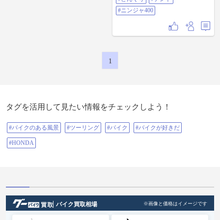
生し成長して植物組織を変形させ
てできたもの #プチキャンプ #コナ
#ニンジャ400
ラ #どんぐり #テント #ニンジャ400
1
タグを活用して見たい情報をチェックしよう！
#バイクのある風景
#ツーリング
#バイク
#バイクが好きだ
#HONDA
バイク買取相場
※画像と価格はイメージです