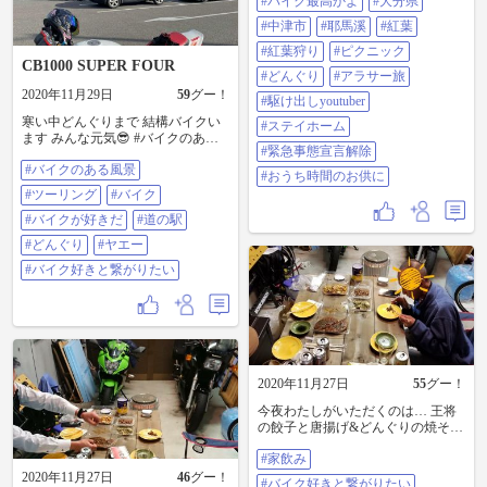
#バイク最高かよ
#大分県
のちょうくんは妬いてたみたいで
すが、、、笑笑 いつも見ていただ
#中津市
#耶馬溪
#紅葉
いてる方、 ほんとにありがとうご
#紅葉狩り
#ピクニック
ざいます😊 お初の方も楽しんでく
CB1000 SUPER FOUR
ださいね✨ リンクはプロフに貼っ
#どんぐり
#アラサー旅
てます！ チャンネル登録、高評
2020年11月29日
59
グー！
#駆け出しyoutuber
価、 よろしくお願いします🥺 #モ
寒い中どんぐりまで 結構バイクい
トブログ #gsx1300r隼 #隼 #vfr800f
#ステイホーム
ます みんな元気😎 #バイクのある
#scproject #ninja1000 #ニンジャ1000
#緊急事態宣言解除
風景 #ツーリング #バイク#バイク
#mt09 #シンプソン #simpson #バイ
#バイクのある風景
が好きだ#道の駅#どんぐり#ヤエー
ク好きな人と繋がりたい #バイク最
#おうち時間のお供に
#バイク好きと繋がりたい
高かよ #大分県 #中津市 #耶馬溪 #
#ツーリング
#バイク
紅葉 #紅葉狩り #ピクニック #ドン
#バイクが好きだ
#道の駅
グリ #アラサー旅 #駆け出し
youtuber #ステイホーム #緊急事態
#どんぐり
#ヤエー
宣言解除 #おうち時間のお供に
#バイク好きと繋がりたい
2020年11月27日
55
グー！
今夜わたしがいただくのは… 王将
の餃子と唐揚げ&どんぐりの焼そば
とお好み焼き(^^)v カタナ🏍️乗りの
#家飲み
友人と家飲みなう🍺(^-^) #家飲み #
バイク好きと繋がりたい #バイク乗
2020年11月27日
46
グー！
#バイク好きと繋がりたい