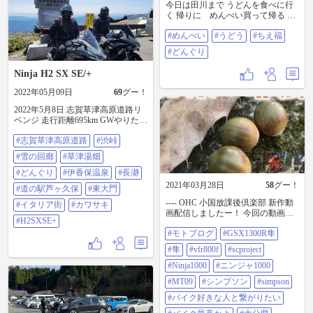
今日は田川まで うどんを食べに行
く 帰りに めんべい買って帰る 寒
かった #めんべい #うどう #ちえ福
#めんべい
#うどう
#ちえ福
#どんぐり
#どんぐり
Ninja H2 SX SE/+
2022年05月09日
69
グー！
2022年5月8日 志賀草津高原道路リ
ベンジ 走行距離695km GWやりたい
ことやり尽くして 今日からツラい
#志賀草津高原道路
#渋峠
😢 #志賀草津高原道路 #渋峠 #雪の
回廊 #草津湯畑 #どんぐり #伊香保
#雪の回廊
#草津湯畑
温泉 #長瀞 #道の駅芦ヶ久保 #東大
門 #イタリア街 #カワサキ
#どんぐり
#伊香保温泉
#長瀞
#H2SXSE+
2021年03月28日
58
グー！
#道の駅芦ヶ久保
#東大門
---- OHC 小国放課後倶楽部 新作動
#イタリア街
#カワサキ
画配信しましたー！ 今回の動画は
#H2SXSE+
前に撮ったストックです🍀大分県
#モトブログ
#GSX1300R隼
中津市耶馬溪に紅葉狩りに行きま
したー😝 この組み合わせの3人は初
#隼
#vfr800f
#scproject
のツーリングでした✨ 身長約170セ
ンチの3人なのでドングリズです😝
#Ninja1000
#ニンジャ1000
笑 170センチって背低いのか？？？
#MT09
#シンプソン
#simpson
天邪鬼ナビに予定外のピクニッ
ク、10年ぶりの階段ダッシュと3人
#バイク好きな人と繋がりたい
でしっかり楽しみました😊笑 進撃