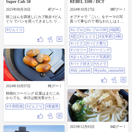
Super Cub 50
REBEL 1100 / DCT
2025年08月26日
47
グー！
2024年10月27日
107
グー！
朝ごはんを調達しにカブ散歩 #どん
オプチャで「こい」をテーマの写
ぐり でパンを買ってきました リア
真って事なので 暇なわたしは１時
キャリアは外してしまっているけ
間費やし作成(笑) #レブル #レブル
#どんぐり
#レブル
#レブル1100
#福岡
れど、レッグシールドがあるとビ
１１００ #福岡 #恋 #どんぐり #太
ニール袋がバタつかないし、今ま
宰府 #秋 #バイク #バイク乗り #ソ
#恋
#どんぐり
#太宰府
#秋
で積載皆無なバイクばかりに乗っ
ロツー #ツーリング #ぼっち #バイ
てきたから感動 それにしても、カ
ク写真部 #バイク好き #カメラ
#バイク
#バイク乗り
ブに乗るといつもの景色が違って
#fuk_camclub #kyushu_cameraclub
#ソロツー
#ツーリング
見えるって聞くけど、本当なんだ
なぁ
#ぼっち
#バイク写真部
#バイク好き
#カメラ
#fuk_camclub
#kyushu_cameraclub
2024年10月07日
91
グー！
秋晴れツーリング 紅葉はまだこれ
からでも、休日は観光客がたくさ
ん 十和田湖畔をテクテク散歩する
#十和田湖
#どんぐり
#青森県
のもキモチE どんぐりがそこら中に
落っこちてた ん、コレは誰かが描
いた絵か、象形文字か？ うーむ、
解読不能w #十和田湖 #どんぐり #
青森県
2023年12月03日
142
グー！