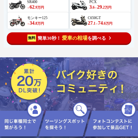
SR400
PCX
62
3
29
.9
.6
.2
万円
万円
～
～
モンキー125
C650GT
34
27
74
.8
.1
.6
万円
万円
～
～
愛車
相場
簡単30秒！
を調べる
無料
の