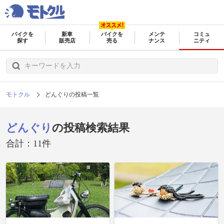
バイクを
新車
バイクを
メンテ
コミュ
探す
販売店
売る
ナンス
ニティ
モトクル
どんぐりの投稿一覧
どんぐり
の投稿検索結果
合計：11件