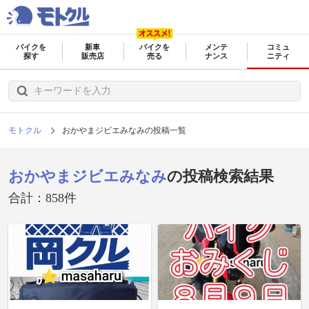
バイクを
新車
バイクを
メンテ
コミュ
探す
販売店
売る
ナンス
ニティ
モトクル
おかやまジビエみなみの投稿一覧
おかやまジビエみなみ
の投稿検索結果
合計：858件