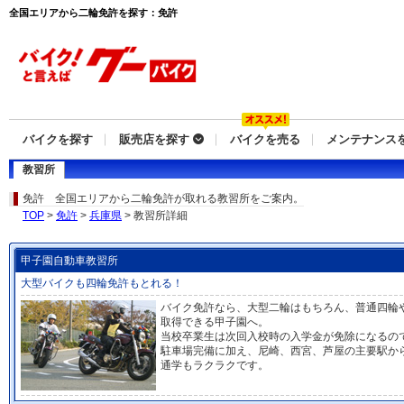
全国エリアから二輪免許を探す：免許
バイクを探す
販売店を探す
バイクを売る
メンテナンス
教習所
免許
全国エリアから二輪免許が取れる教習所をご案内。
TOP
>
免許
>
兵庫県
> 教習所詳細
甲子園自動車教習所
大型バイクも四輪免許もとれる！
バイク免許なら、大型二輪はもちろん、普通四輪
取得できる甲子園へ。
当校卒業生は次回入校時の入学金が免除になるの
駐車場完備に加え、尼崎、西宮、芦屋の主要駅か
通学もラクラクです。