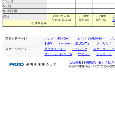
10万円
5万円
5万円未満
2019年未満
2019年
2020年
2
価格
平成31年未満
令和1年
令和2年
令
初度登録年
ブランドページ
ホンダ（HONDA）
ヤマハ（YAMAHA）
ス
BMW
ドゥカティ（DUCATI）
アプリリア（ap
スタイルページ
原付スクーター
ミニバイク
スクーター（50
スポーツ／レプリカ
ツアラー
オフロード
会社概要
|
利用規約
|
個人情報の
COPYRIGHT(C) PROTO CORPOR