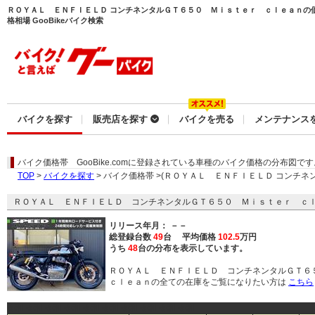
ＲＯＹＡＬ ＥＮＦＩＥＬＤ コンチネンタルＧＴ６５０ Ｍｉｓｔｅｒ ｃｌｅａｎの
格相場 GooBikeバイク検索
バイクを探す
販売店を探す
バイクを売る
メンテナンス
バイク価格帯
GooBike.comに登録されている車種のバイク価格の分布図です
TOP
>
バイクを探す
> バイク価格帯 >(ＲＯＹＡＬ ＥＮＦＩＥＬＤ コンチ
ＲＯＹＡＬ ＥＮＦＩＥＬＤ コンチネンタルＧＴ６５０ Ｍｉｓｔｅｒ ｃ
リリース年月： －－
総登録台数
49
台 平均価格
102.5
万円
うち
48
台の分布を表示しています。
ＲＯＹＡＬ ＥＮＦＩＥＬＤ コンチネンタルＧＴ
ｃｌｅａｎの全ての在庫をご覧になりたい方は
こちら
令和 令和 令和 令和 令和 令和 令和 令和 令和 令和