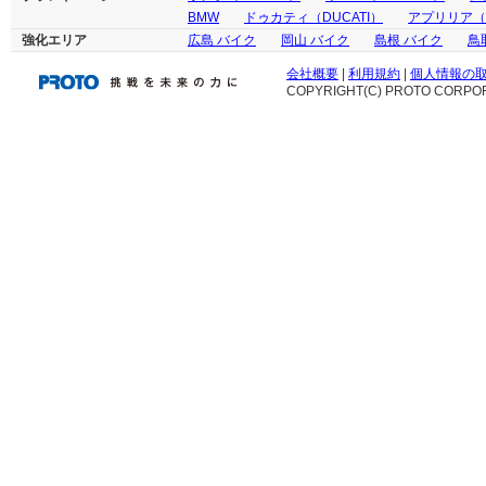
BMW
ドゥカティ（DUCATI）
アプリリア（ap
強化エリア
広島 バイク
岡山 バイク
島根 バイク
鳥
会社概要
|
利用規約
|
個人情報の
COPYRIGHT(C) PROTO CORPOR