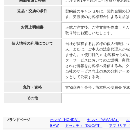
商品引渡し時期
ご注文後1ヶ月以内に引き取りをお願
返品・交換の条件
契約後のキャンセルは、契約金額の1
す。受渡後のお客様都合による返品は
お買上明細書
正式ご注文後、ご注文書を作成しＦＡ
取り時にお渡しいたします。
個人情報の利用について
当社が保有するお客様の個人情報につ
人、または、ご本人の法定代理人から
ません。＜使用目的＞ お客様からの
ターサービスにおいてのご説明、商品
された情報をお客様へ発信する為。ク
当社のサービス向上の為の分析データ
タとして公表する為。
免許・資格
古物商許可番号：熊本県公安員会 第9310
その他
ブランドページ
ホンダ（HONDA）
ヤマハ（YAMAHA）
ス
BMW
ドゥカティ（DUCATI）
アプリリア（ap