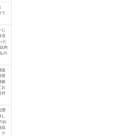
ま
せて
かじ
該当
った
以内
もの
郵送
保管
連絡
てお
送付
代理
致し
のお
商品
。ク