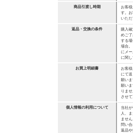
商品引渡し時期
お客様
す。お
いただ
返品・交換の条件
購入確
めご了
する場
場合。
にメー
に関し
お買上明細書
お客様
にて送
願いま
願いま
りませ
させて
個人情報の利用について
当社が
人、ま
ません
問い合
返品や