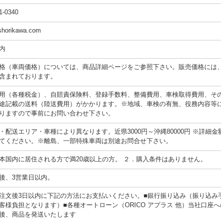
1-0340
shorikawa.com
内
格（車両価格）については、商品詳細ページをご参照下さい。販売価格には
含まれております。
用（各種税金）、自賠責保険料、登録手数料、整備費用、車検取得費用、そ
途記載の送料（陸送費用）がかかります。※地域、車検の有無、役務内容等
りますので事前にお問い合わせ下さい。
・配送エリア・車種により異なります。近県3000円～沖縄80000円 ※詳細金
てください。※離島、一部特殊車両は別途お問合せ下さい。
本国内に居住される方で満20歳以上の方。 ２．購入条件はありません。
後、3営業日以内。
注文後3日以内に下記の方法にお支払いください。■銀行振り込み（振り込み
客様負担となります）■各種オートローン（ORICO アプラス 他）当社口座
後、商品を発送いたします