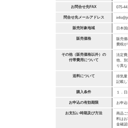
お問合せ先FAX
075-44
問合せ先メールアドレス
info@j
販売対象地域
日本国
販売価格
販売価
費税が
その他（販売価格以外）の
法定費
付帯費用について
他、別
り異な
送料について
排気量
記載し
購入条件
１．日
お申込の有効期限
お申込
お支払い時期及び方法
商品ご
料はお
金確認