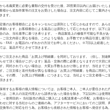
から名義変更に必要な書類の交付を受けた後、20営業日以内にお届けいたし
客様から追加作業等の注文をお受けした場合は、注文内容に応じてご案内さ
きます。
定後のお客様都合によるキャンセルには原則として応じかねますので、あら
承願います。お客様都合による返品には原則として応じかねますが、以下に
合のみ、当社基準に基づき承ります。 －商品製造上の修復不可能な不良があ
－ご注文内容と異なる場合。このような場合、お手数ですが商品引渡し後7日
ル・FAX・お電話のいずれかの方法でお申し出ください。※7日以上経過した
ては、返品不可とさせて頂きます。
がご注文された商品「お買上げ明細書」を同封しております。（但し、別途
らせて頂く場合がございます）返品・交換の際に必要となりますので大切に
す。同封されていない場合は、大変お手数をおかけ致しますが、当社までご
す。ご注文様と送付先様が異なる場合は「お買上げ明細書」を商品に同封し
ん。その際、「お買上げ明細書」につきましては、当社よりご注文者様へご
頂きます。
保有するお客様の個人情報については、お客様ご本人、ご本人が委任された
たは、ご本人の法定代理人から請求があった場合を除き、下記以外には使用
。＜使用目的＞ 当社販売の商品ご購入による配送業者への手配、お客様から
わせに対する当社からのご連絡の為。アフターサービスにおいてのご説明、
交換等のご対応を行う為。お客様から依頼された情報をお客様へ発信する為