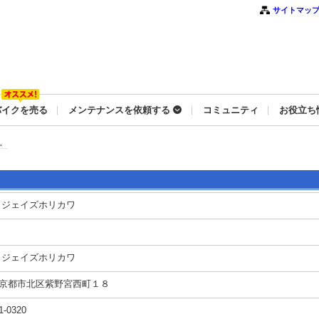
サイトマッ
バイクを売る
メンテナンスを依頼する
コミュニティ
お役立ち
。
 ジェイズホリカワ
 ジェイズホリカワ
京都市北区紫野宮西町１８
1-0320