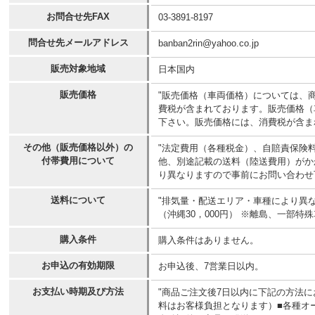
お問合せ先FAX
03-3891-8197
問合せ先メールアドレス
banban2rin@yahoo.co.jp
販売対象地域
日本国内
販売価格
"販売価格（車両価格）については、
費税が含まれております。販売価格（
下さい。販売価格には、消費税が含ま
その他（販売価格以外）の
"法定費用（各種税金）、自賠責保険
付帯費用について
他、別途記載の送料（陸送費用）がか
り異なりますので事前にお問い合わせ
送料について
"排気量・配送エリア・車種により異なり
（沖縄30，000円） ※離島、一部
購入条件
購入条件はありません。
お申込の有効期限
お申込後、7営業日以内。
お支払い時期及び方法
"商品ご注文後7日以内に下記の方法
料はお客様負担となります）■各種オー