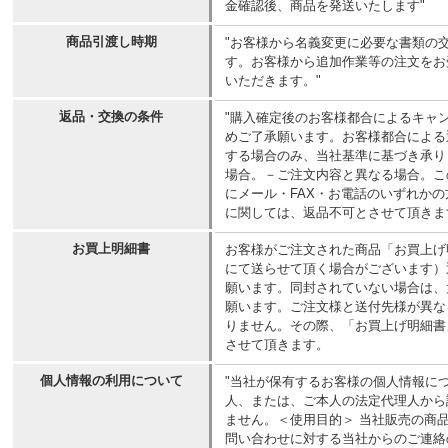
金確認後、商品を発送いたします"
商品引渡し時期
"お客様から名義変更に必要な書類の
す。お客様から追加作業等の注文をお
いただきます。"
返品・交換の条件
"購入確定後のお客様都合によるキャ
めご了承願います。お客様都合による
する場合のみ、当社基準に基づき承り
場合。－ご注文内容と異なる場合。こ
にメール・FAX・お電話のいずれか
に関しては、返品不可とさせて頂きま
お買上明細書
お客様がご注文された商品「お買上げ
にて送らせて頂く場合がございます）
願います。同封されていない場合は、
願います。ご注文様と送付先様が異な
りません。その際、「お買上げ明細書
させて頂きます。
個人情報の利用について
"当社が保有するお客様の個人情報に
人、または、ご本人の法定代理人から
ません。＜使用目的＞ 当社販売の商
問い合わせに対する当社からのご連絡