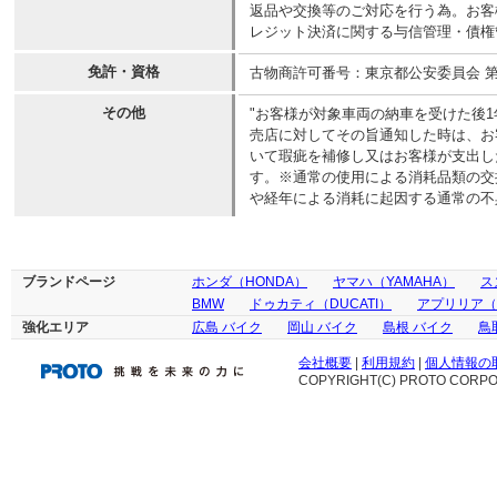
返品や交換等のご対応を行う為。お客
レジット決済に関する与信管理・債権
免許・資格
古物商許可番号：東京都公安委員会 第306
その他
"お客様が対象車両の納車を受けた後
売店に対してその旨通知した時は、お
いて瑕疵を補修し又はお客様が支出し
す。※通常の使用による消耗品類の交
や経年による消耗に起因する通常の不
ブランドページ
ホンダ（HONDA）
ヤマハ（YAMAHA）
ス
BMW
ドゥカティ（DUCATI）
アプリリア（ap
強化エリア
広島 バイク
岡山 バイク
島根 バイク
鳥
会社概要
|
利用規約
|
個人情報の
COPYRIGHT(C) PROTO CORPOR