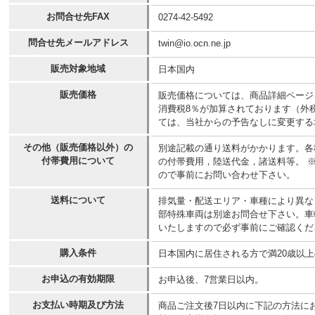
お問合せ先FAX
0274-42-5492
問合せ先メールアドレス
twin@io.ocn.ne.jp
販売対象地域
日本国内
販売価格
販売価格については、商品詳細ページ
消費税8％が加算されております（外
ては、当社からの予告なしに変更する
その他（販売価格以外）の
別途記載の通り送料がかかります。各
付帯費用について
の付帯費用，陸送代金，諸送料等。 
ので事前にお問い合わせ下さい。
送料について
排気量・配送エリア・車種により異なりま
部特殊車両は別途お問合せ下さい。車
いたしますので必ず事前にご確認くだ
購入条件
日本国内に居住される方で満20歳以
お申込の有効期限
お申込後、7営業日以内。
お支払い時期及び方法
商品ご注文後7日以内に下記の方法に