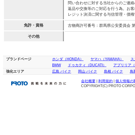
問い合わせに対する当社からのご連絡
返品や交換等のご対応を行う為。お客
レジット決済に関する与信管理・債権
免許・資格
古物商許可番号：群馬県公安委員会 第421
その他
ブランドページ
ホンダ（HONDA）
ヤマハ（YAMAHA）
ス
BMW
ドゥカティ（DUCATI）
アプリリア（ap
強化エリア
広島 バイク
岡山 バイク
島根 バイク
鳥
会社概要
|
利用規約
|
個人情報の
COPYRIGHT(C) PROTO CORPOR