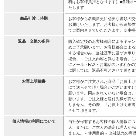
料はお客様負担となります）■各種オ
たします
商品引渡し時期
お客様から名義変更に必要な書類の交
お届けいたします。お客様から追加作
てご案内させていただきます。※車輌
返品・交換の条件
購入確定後のお客様都合によるキャン
めご了承願います。お客様都合による
する場合のみ、当社基準に基づき承り
場合。－ご注文内容と異なる場合。こ
にメール・FAX・お電話のいずれか
に関しては、返品不可とさせて頂きま
お買上明細書
お客様がご注文された商品「お買上げ
にて送らせて頂く場合がございます）
願います。同封されていない場合は、
願います。ご注文様と送付先様が異な
りません。その際、「お買上げ明細書
させて頂きます。
個人情報の利用について
当社が保有するお客様の個人情報につ
人、または、ご本人の法定代理人から
ません。＜使用目的＞ 当社販売の商