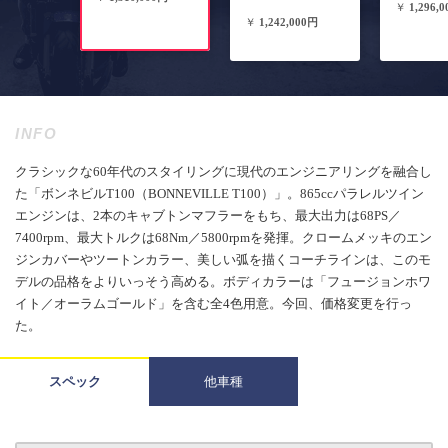
￥
1,296,
￥
1,242,000円
INFO
クラシックな60年代のスタイリングに現代のエンジニアリングを融合し
た「ボンネビルT100（BONNEVILLE T100）」。865ccパラレルツイン
エンジンは、2本のキャブトンマフラーをもち、最大出力は68PS／
7400rpm、最大トルクは68Nm／5800rpmを発揮。クロームメッキのエン
ジンカバーやツートンカラー、美しい弧を描くコーチラインは、このモ
デルの品格をよりいっそう高める。ボディカラーは「フュージョンホワ
イト／オーラムゴールド」を含む全4色用意。今回、価格変更を行っ
た。
スペック
他車種