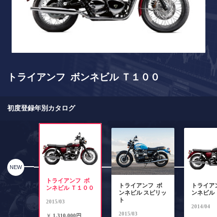
トライアンフ ボンネビル Ｔ１００
初度登録年別カタログ
NEW
トライアンフ ボ
トライアンフ ボ
トライア
ンネビル Ｔ１００
ンネビル スピリッ
ンネビル
ト
2015/03
2014/04
2015/03
￥
1,310,000円