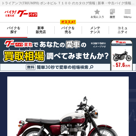
トライアンフ(TRIUMPH) ボンネビル Ｔ１００ のカタログ情報 | 新車・中古バイク情報 GooBike(グーバイク)
バイクを
新車
バイクを
メンテ
コミュ
探す
販売店
売る
ナンス
ニティ