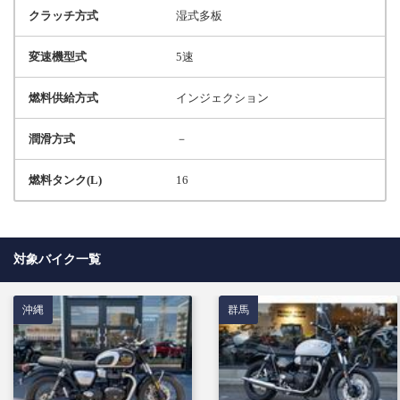
クラッチ方式
湿式多板
変速機型式
5速
燃料供給方式
インジェクション
潤滑方式
－
燃料タンク(L)
16
対象バイク一覧
沖縄
群馬