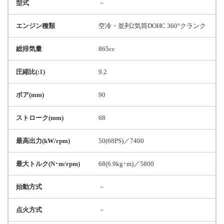
型式
－
エンジン種類
空冷・並列2気筒DOHC 360°クランク
総排気量
865cc
圧縮比(:1)
9.2
ボア(mm)
90
ストローク(mm)
68
最高出力(kW/rpm)
50(68PS)／7400
最大トルク(N･m/rpm)
68(6.9kg･m)／5800
始動方式
－
点火方式
－