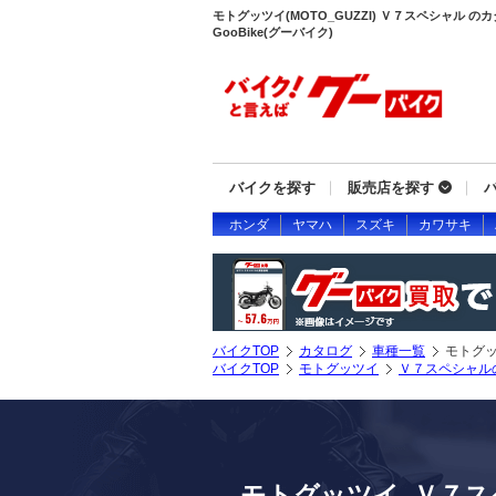
モトグッツイ(MOTO_GUZZI) Ｖ７スペシャル の
GooBike(グーバイク)
バイクを探す
販売店を探す
ホンダ
ヤマハ
スズキ
カワサキ
バイクTOP
カタログ
車種一覧
モトグ
バイクTOP
モトグッツイ
Ｖ７スペシャル
モトグッツイ Ｖ７ス