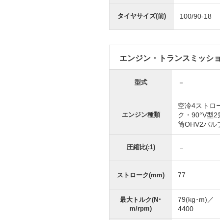
タイヤサイズ(前)
100/90-18
エンジン・トランスミッシ
型式
－
空冷4ストロ
エンジン種類
ク・90°V型2
筒OHV2バル
圧縮比(:1)
－
77
ストローク(mm)
79(kg･m)／
最大トルク(N･
m/rpm)
4400