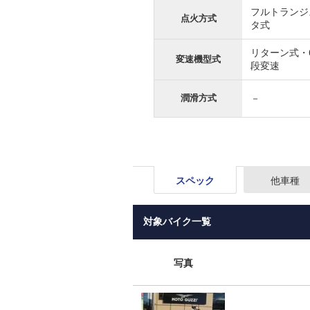
フルトランジ
点火方式
タ式
リターン式・
変速機型式
段変速
潤滑方式
－
スペック
他車種
対象バイク一覧
写真