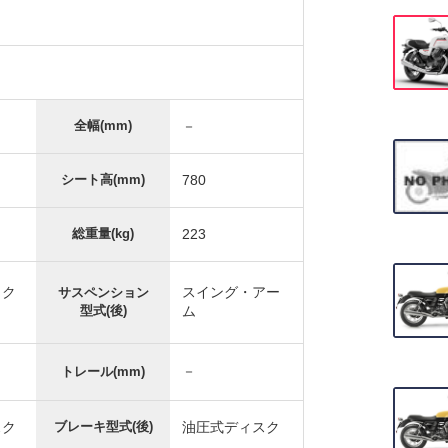
全幅(mm)
－
シート高(mm)
780
総重量(kg)
223
ック
スイング・アー
サスペンション
型式(後)
ム
－
トレール(mm)
スク
ブレーキ型式(後)
油圧式ディスク