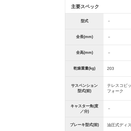
主要スペック
型式
－
全長(mm)
－
全高(mm)
－
乾燥重量(kg)
203
テレスコピ
サスペンション
型式(前)
フォーク
キャスター角(度
－
／分)
ブレーキ型式(前)
油圧式ディ