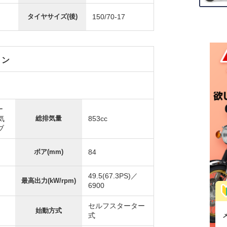
タイヤサイズ(後)
150/70-17
ョン
ー
気
総排気量
853cc
ブ
ボア(mm)
84
49.5(67.3PS)／
最高出力(kW/rpm)
6900
セルフスターター
始動方式
式