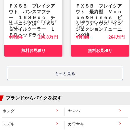
ＦＸＳＢ ブレイクア
ＦＸＳＢ ブレイクア
ウト バンスマフラ
ウト 最終型 Ｖａｎ
ー １６８９ｃｃ チ
ｃｅ＆Ｈｉｎｅｓ ビ
ＭＩＤＷＡＹ ＭＯＴＯＯＮＥ
ＭＩＤＷＡＹ ＭＯＴＯＯＮＥ
ューニング済 ＪＡＧ
ッグラディウス イン
ＴＷＯ
ＴＷＯ
Ｇオイルクーラー Ｌ
ジェクションチューニ
ＥＤヘッドライト
ング済
206.8万円
264万円
車両価格
車両価格
無料お見積り
無料お見積り
もっと見る
ブランドからバイクを探す
ホンダ
ヤマハ
スズキ
カワサキ