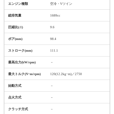
エンジン種類
空冷・Vツイン
総排気量
1689cc
圧縮比(:1)
9.6
ボア(mm)
98.4
ストローク(mm)
111.1
最高出力(kW/rpm)
－
最大トルク(N･m/rpm)
120(12.2kg･m)／2750
始動方式
－
点火方式
－
クラッチ方式
－