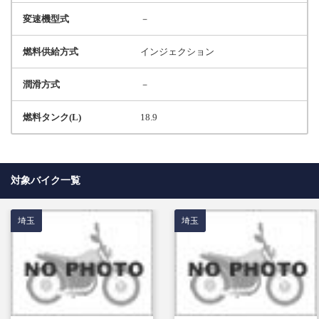
変速機型式
－
燃料供給方式
インジェクション
潤滑方式
－
燃料タンク(L)
18.9
対象バイク一覧
埼玉
埼玉