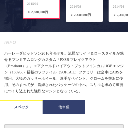
2015/09
2014/09
2014/04
￥
2,380,000円
￥
2,340,000円
￥
2,340,
INFO
ハーレーダビッドソン2016年モデル。流麗なワイド＆ロースタイルが魅
せるプレミアムロングカスタム「FXSB ブレイクアウト
（Breakout）」。エアクールドハイアウトプットツインカム103Bエンジ
ン（1689cc）搭載のソフテイル（SOFTAIL）ファミリーは全車にABSを
採用。大径のガッサーホイール、派手なペイント、クロームを贅沢に使
用。そのすべてが、洗練されたパッケージの中へ。スリルを求めて緻密
につくり込まれた強烈なマシンとなっている。
スペック
他車種