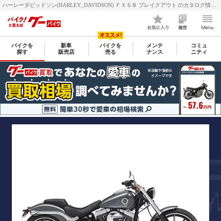
ハーレーダビッドソン(HARLEY_DAVIDSON) ＦＸＳＢ ブレイクアウト のカタログ情報 | 新車・中古バイク情報 GooBike(グーバイク)
バイクを
新車
バイクを
メンテ
コミュ
探す
販売店
売る
ナンス
ニティ